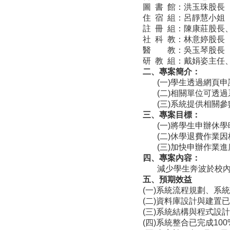
圖 書 館：洪玉珠股長
住 宿 組：呂靜慧小姐
註 冊 組：陳康莊股長
社 科 教：林意婷股長
醫 教：吳玉琴股長
研 教 組：戴娟姿主任
二、專案簡介：
(一)學生透過網頁
(二)相關單位可透
(三)系統提供相關
三、專案目標：
(一)將學生申辦休
(二)休學退費作業
(三)加快申辦作業
四、專案內容：
減少學生奔波於校
五、預期效益
(一)系統流程規劃、系
(二)資料庫設計與建置已
(三)系統結構與程式設計
(四)系統整合已完成100