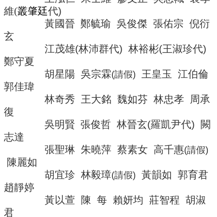
導
維
(
叢肇廷
代
)
覽
黃國晉
鄭毓瑜
吳俊傑
張佑宗
倪衍
常
玄
見
江茂雄
(
林沛群代
)
林裕彬
(
王淑珍代
)
問
鄭守夏
答
胡星陽
吳宗霖
王皇玉
江伯倫
(
請假
)
關
郭佳瑋
於
林奇秀
王大銘
魏如芬
林忠孝
周承
秘
復
書
室
吳明賢
張俊哲
林晉玄
(
羅凱尹代
)
.
闕
志達
服
張聖琳
朱曉萍
蔡素女
高千惠
務
(
請假
)
團
陳麗如
隊
胡宜珍
林毅璋
黃韻如
郭育君
(
請假
)
趙靜婷
法
規
黃以萱
陳
每
賴妍均
莊智程
胡淑
彙
君