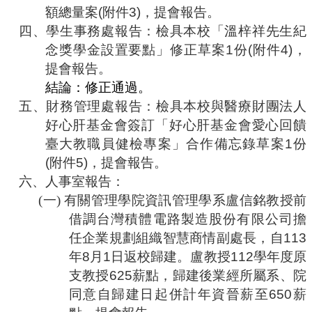
合
額總量案
(
附件
3)
，提會報告。
會
四、
學生事務處報告：檢具本校「溫梓祥先生紀
議
念獎學金設置要點」修正草案
1
份
(
附件
4)
，
紀
提會報告。
錄
搜
結論：修正通過。
尋
五、
財務管理處報告：檢具本校與醫療財團法人
好心肝基金會簽訂
「好心肝基金會愛心回饋
其
它
臺大教職員健檢專案」合作備忘錄
草案
1
份
業
(
附件
5)
，提會報告。
務
六、
人事室報告：
相
(一)
有關管理學院資訊管理學系盧信銘教授前
關
借調台灣積體電路製造股份有限公司擔
活
任企業規劃組織智慧商情副處長，自
113
動
年
8
月
1
日返校歸建。盧教授
112
學年度原
支教授
625
薪點，歸建後業經所屬系、院
同意自歸建日起併計年資晉薪至
650
薪