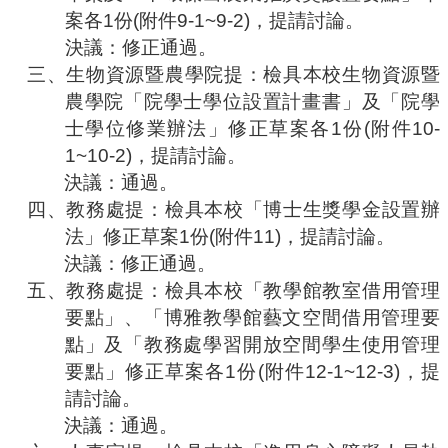
案各
1
份
(
附件
9-1~9-2)
，提請討論。
決議：修正通過
。
三、
生物資源暨農學院提：檢具本校生物資源暨
農學院「院學士學位設置計畫書」及「院學
士學位修業辦法」修正草案各
1
份
(
附件
10-
1~10-2)
，提請討論。
決議：通過
。
四、
教務處提：檢具本校「博士生獎學金設置辦
法」修正草案
1
份
(
附件
11)
，提請討論。
決議：修正通過
。
五、
教務處提：檢具本校「教學館教室借用管理
要點」、「博雅教學館藝文空間借用管理要
點」及「教務處學習開放空間學生使用管理
要點」修正草案各
1
份
(
附件
12-1~12-3)
，提
請討論。
決議：通過
。