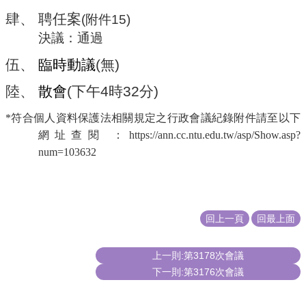
肆、
聘任案
(
附件
15)
決議：通過
伍、
臨時動議
(
無
)
陸、
散會
(
下午
4
時
32
分
)
*符合個人資料保護法相關規定之行政會議紀錄附件請至以下
網址查閱 ：https://ann.cc.ntu.edu.tw/asp/Show.asp?
num=103632
回上一頁
回最上面
上一則:第3178次會議
下一則:第3176次會議