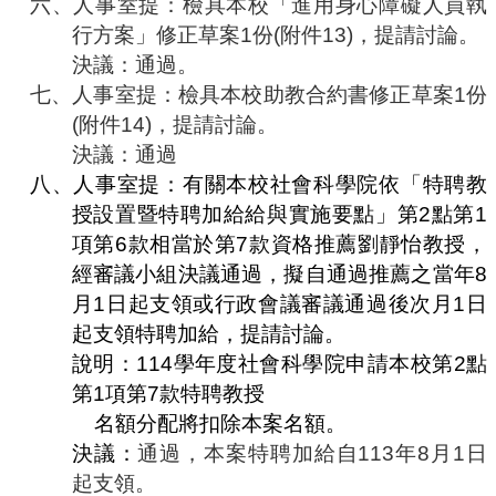
六、
人事室提：檢具本校「進用身心障礙人員執
行方案」修正草案
1
份
(
附件
13)
，提請討論。
決議：通過
。
七、
人事室提：檢具本校助教合約書修正草案
1
份
(
附件
14)
，提請討論。
決議：通過
八、
人事室提：有關本校社會科學院依「特聘教
授設置暨特聘加給給與實施要點」第
2
點第
1
項第
6
款相當於第
7
款資格推薦劉靜怡教授，
經審議小組決議通過，擬自通過推薦之當年
8
月
1
日起支領或行政會議審議通過後次月
1
日
起支領特聘加給，提請討論。
說明：
114
學年度社會科學院申請本校第
2
點
第
1
項第
7
款特聘教授
名額分配將扣除本案名額。
決議：
通過，本案特聘加給自
113
年
8
月
1
日
起支領。