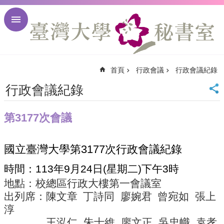
跳到主要內容區塊
進
階
搜
尋
首頁
行政會議
行政會議紀錄
回
首
行政會議紀錄
頁
臺
第3177次會議
大
首
頁
國立臺灣大學第
3177
次行政會議紀錄
臺
大
時間：
113
年
9
月
24
日
(
星期二
)
下午
3
時
校
地點：校總區行政大樓第一會議室
訊
出列席：陳文章
丁詩同
廖婉君
曾宛如
張上
English
淳
網
站
王泓仁
朱士維
廖文正
吳忠幟
袁孝