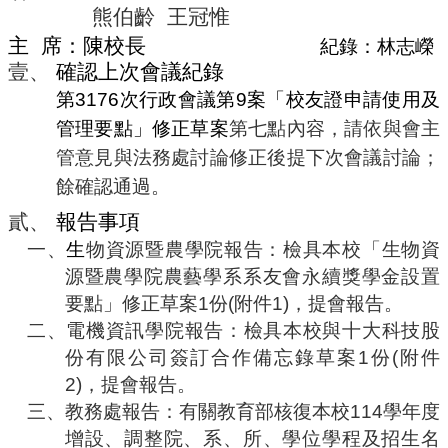
編
熊伯齡
王冠惟
行
主
席：
陳校長
紀錄：林志嶸
政
壹、
確認上次會議紀錄
會
第
3176
次行政會議第
9
案「校友證申請使用及
議
管理要點」修正草案
第七點內容，請依與會主
校
管意見與法務處討論修正後提下次會議討論；
務
會
餘確認通過。
議
貳、
報告事項
校
一、
生
物資源暨農學院報告：檢具本校「生物資
務
源暨農學院農藝學系系友會永續獎學金設置
發
展
要點」修正草案
1
份
(
附件
1)
，提會報告。
規
二、
電機資訊學院報告：檢具本校與十大科技股
劃
份有限公司簽訂合作備忘錄草案
1
份
(
附件
委
2)
，提會報告。
員
會
三、
教務處報告：有關教育部核復本校
114
學年度
增設、調整院、系、所、學位學程及招生名
綜