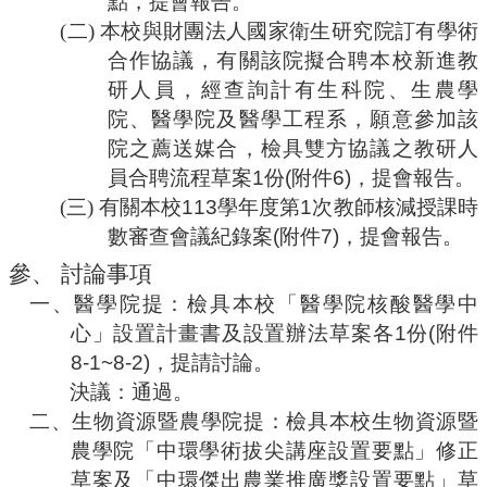
點，提會報告。
(二)
本校
與財團法人國家衛生研究院訂有學術
合作協議，有關該院擬合聘本校新進教
研人員，經查詢計有生科院、生農學
院、醫學院及醫學工程系，願意參加該
院之薦送媒合，檢具雙方協議之教研人
員合聘流程草案
1
份
(
附件
6)
，提會報告。
(三)
有關本校
113
學年度第
1
次教師核減授課時
數審查會議紀錄案
(
附件
7)
，提會報告。
參、
討論事項
一、
醫學院提：檢具本校「醫學院核酸醫學中
心」設置計畫書及設置辦法草案各
1
份
(
附件
8-1~8-2)
，提請討論。
決議：通過
。
二、
生物資源暨農學院提：檢具本校生物資源暨
農學院「中環學術拔尖講座設置要點」修正
草案及「中環傑出農業推廣獎設置要點」草