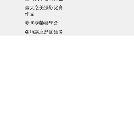
臺大之美攝影比賽
作品
斐陶斐榮譽學會
各項講座歷屆獲獎
名單
傑出人才發展基金
會
更新日期
2026-08-04