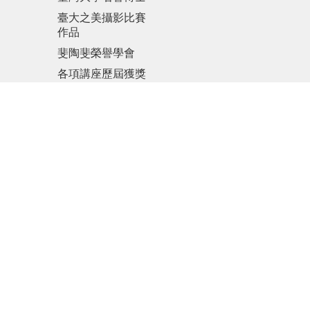
臺大之美攝影比賽
作品
斐陶斐榮譽學會
各項講座歷屆獲獎
名單
傑出人才發展基金
會
更新日期
2026-08-07