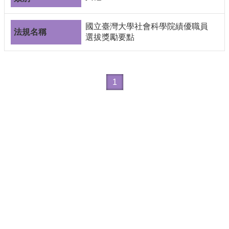
導
覽
國立臺灣大學社會科學院績優職員
常
選拔獎勵要點
見
問
答
1
關
於
秘
書
室
服
務
團
隊
法
規
彙