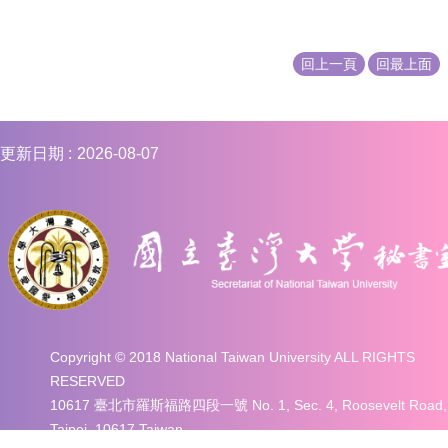
編
行
政
回上一頁
回最上面
會
議
校
更新日期
2026-08-07
務
會
議
校
務
發
展
規
劃
Copyright © 2018 National Taiwan University ALL RIGHTS
委
RESERVED
員
會
10617 臺北市羅斯福路四段一號 No. 1, Sec. 4, Roosevelt Road,
Taipei, 10617 Taiwan
綜