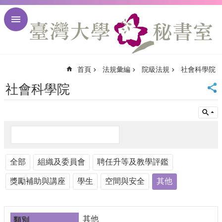
跳到主要內容區塊
進
階
搜
尋
首頁
法規彙編
院級法規
社會科學院
回
首
社會科學院
頁
臺
大
首
頁
臺
全部
大
組織及委員會
聘任升等及教學評鑑
校
獎勵補助與講座
學生
空間與安全
其他
訊
English
網
站
其他