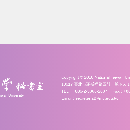
Copyright © 2018 National Taiwan 
10617 臺北市羅斯福路四段一號 No. 1, Sec. 
TEL：+886-2-3366-2037 Fax：+886
Email：secretariat@ntu.edu.tw