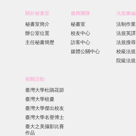
關於秘書室
服務團隊
法規彙編
秘書室簡介
秘書室
法制作業
辦公室位置
校友中心
法規英譯
主任秘書簡歷
訪客中心
法規搜尋
媒體公關中心
校級法規
院級法規
相關活動
臺灣大學杜鵑花節
臺灣大學校慶
臺灣大學傑出校友
臺灣大學名譽博士
臺大之美攝影比賽
作品