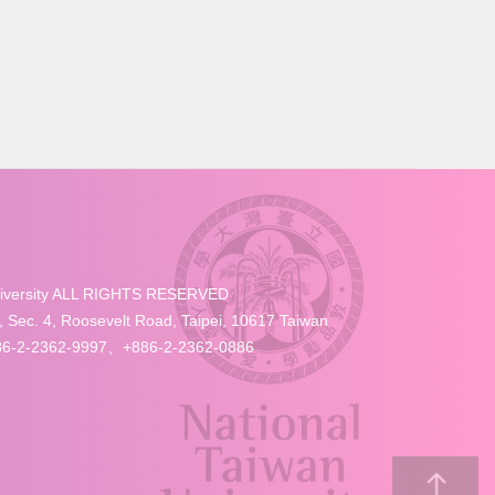
University ALL RIGHTS RESERVED
4, Roosevelt Road, Taipei, 10617 Taiwan
-2-2362-9997、+886-2-2362-0886