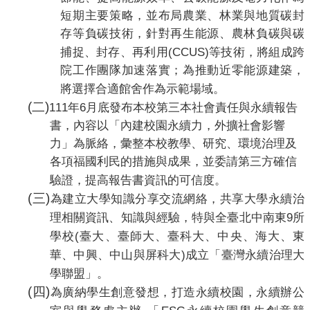
編
短期主要策略，並布局農業、林業與地質碳封
行
存等負碳技術，針對再生能源、農林負碳與碳
政
(CCUS)
捕捉、封存、再利用
等技術，將組成跨
會
議
院工作團隊加速落實；為推動近零能源建築，
將選擇合適館舍作為示範場域。
校
(
二
)
111
6
年
月底發布本校第三本社會責任與永續報告
務
會
書，內容以「內建校園永續力，外擴社會影響
議
力」為脈絡，彙整本校教學、研究、環境治理及
各項福國利民的措施與成果，並委請第三方確信
校
務
驗證，提高報告書資訊的可信度。
發
(
三
)
為建立大學知識分享交流網絡，共享大學永續治
展
9
理相關資訊、知識與經驗，特與全臺北中南東
所
規
(
學校
臺大、臺師大、臺科大、中央、海大、東
劃
委
)
華、中興、中山與屏科大
成立「臺灣永續治理大
員
學聯盟」。
會
(
四
)
為廣納學生創意發想，打造永續校園，永續辦公
綜