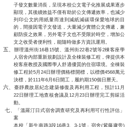
子發文數量消長，呈現本校公文電子化推展成果逐步
顯現，其後續效益不僅有助於公文傳遞效率，也減少
列印公文的用紙量而達到減紙減碳環保愛地球的目
的，間接因電子文發送，大量減少實體公文傳遞，兼
顧防疫之效果，另外電子文也不受限於時空，增加公
文之收受者便利性，能隨時做多方資訊運用。
五、
16
15
22
2
2
辦理溫州街
巷
號、溫州街
巷
號等
棟客座學
人宿舍內部重新規劃設計及全棟裝修工程，俾提供本
校客座教授及國際學人舒適優質的住宿環境。全棟裝
5
24
4568
修工程於
月
日辦理價格標開標，以標價
萬元
111
6
6
150
決標，於
年
月
日開工，履約期
個日曆天。
六、
11
臺靜農故居紀念建築修復及再利用工程，預計
月
22
12
23
日辦理工地查核會議及
月
日辦理完工剪綵活
動。
七
、
「溫羅汀日式宿舍調查研究及再利用可行性評估」
案
3
16
3
3-1
(
)
本校「新生南路
段
巷
、
號」宿舍
紫藤廬旁