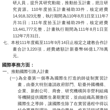
研人員，提升其研究動能，推動拾玉計畫，挹注研
110
33
究資源。
年度拾玉計畫補助
件，核定經費
14,918,323
110
8
1
111
7
元整，執行期間為
年
月
日至
年
31
111
29
月
日；
年度拾玉計畫補助
件，核定經費
13,441,777
111
8
1
元整，計畫執行期間為
年
月
日至
112
7
31
年
月
日。
111
111
9
14
本校
年度截至
年
月
日止核定之建教合作計
七
、
3,220
66
1,778
畫合計
項，經費總額計新臺幣
億
萬
元。
國際事務方面：
一、
推動國際引路人計畫
(
)
一
為全臺第一個專為國際生打造的師徒制實習計
畫，由臺大特別邀請政府部門、駐臺外國機構、
企業、新創公司、商會、研究機構與非營利組織
等機關提供國際生暑期實習，並由組織高層擔任
國際生之導師，讓國際生除了在實習過程中得以