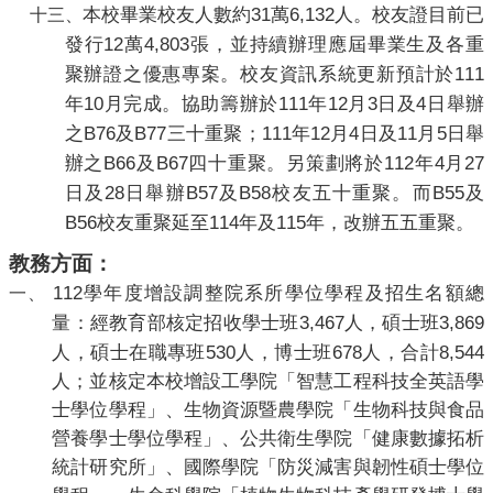
31
6,132
本校畢業
校友人數約
萬
人。校友證目前已
十三、
12
4,803
發行
萬
張，並持續辦理應屆畢業生及各重
111
聚辦證之優惠專案。校友資訊系統更新預計於
10
111
12
3
4
年
月完成。協助籌辦於
年
月
日及
日舉辦
B76
B77
111
12
4
11
5
之
及
三十重聚；
年
月
日及
月
日舉
B66
B67
112
4
27
辦之
及
四十重聚。另策劃將於
年
月
28
B57
B58
B55
日及
日舉辦
及
校友五十重聚。而
及
B56
114
115
校友重聚延至
年及
年，改辦五五重聚。
教務方面：
112
學年度增設調整院系所學位學程及招生名額總
一、
3,467
3,869
量：經教育部核定招收學士班
人，碩士班
530
678
8,544
人，碩士在職專班
人，博士班
人，合計
人；並核定本校增設工學院「智慧工程科技全英語學
士學位學程」、生物資源暨農學院「生物科技與食品
營養學士學位學程」、公共衛生學院「健康數據拓析
統計研究所」、國際學院「防災減害與韌性碩士學位