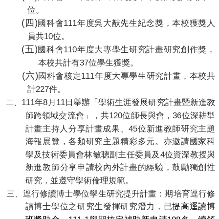
位。
(
四
)
111
國科會
年度吳大猷先生紀念獎，本校獲獎人
10
員共
位。
(
五
)
110
國科會
年度大專學生研究計畫研究創作獎，
37
本校共計有
位學生獲獎。
(
六
)
111
國科會核定
年度大專學生研究計畫，本校共
227
計
件。
111
8
11
年
月
日舉辦「學術生涯發展研究計畫暨新進教
二
、
120
36
師跨領域交流會」，共
位師長與會，
位深耕型
45
計畫主持人分享計畫成果、
位新進教師研究主題
海報展覽，各類研究主題精彩多元。亦邀請國家科
4
學及技術委員會林敏聰副主任委員及
位資深教授與
新進教師分享申請校內外計畫的經驗，鼓勵獨創性
研究，並遵守學術倫理規範。
逕行修讀博士學位學生研究提升計畫：期培育逕行修
三
、
讀博士學位之研究生發揮研究潛力，已
提高逕讀博