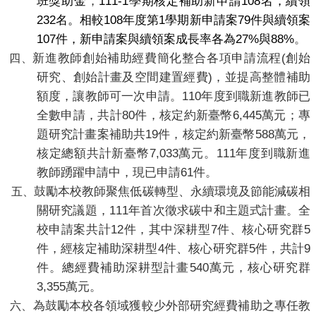
111-1
108
班獎助金
，
學期核定補助新申請
名，續領
232
108
1
79
名。相較
年度第
學期新申請案
件與續領案
107
27%
88%
件，新申請案與續領案成長率各為
與
。
(
新進教師創始補助經費簡化整合各項申請流程
創始
四
、
)
研究、創始計畫及空間建置經費
，並提高整體補助
110
額度，讓教師可一次申請。
年度到職新進教師已
80
6,445
全數申請，共計
件，核定約新臺幣
萬元；專
19
588
題研究計畫案補助共
件，核定約新臺幣
萬元，
7,033
111
核定總額共計新臺幣
萬元。
年度到職新進
61
教師踴躍申請中，現已申請
件。
鼓勵本校教師聚焦低碳轉型、永續環境及節能減碳相
五
、
111
關研究議題，
年首次徵求碳中和主題式計畫。全
12
7
5
校申請案共計
件，其中深耕型
件、核心研究群
4
5
9
件，經核定補助深耕型
件、核心研究群
件，共計
540
件。總經費補助深耕型計畫
萬元，核心研究群
3,355
萬元。
為鼓勵本校各領域獲較少外部研究經費補助之專任教
六
、