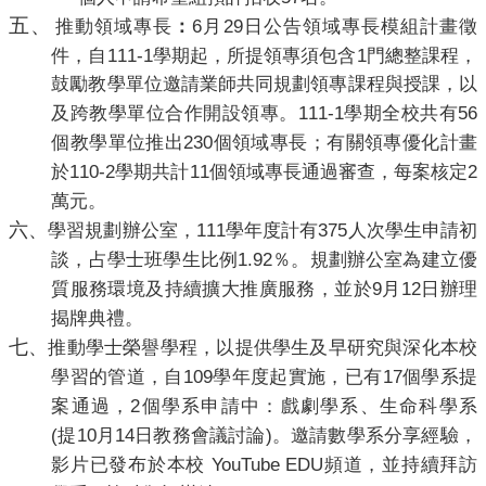
五、
6
29
推動領域專長
：
月
日公告領域專長模組計畫徵
111-1
1
件，自
學期起，所提領專須包含
門總整課程，
鼓勵教學單位邀請業師共同規劃領專課程與授課，以
111-1
56
及跨教學單位合作開設領專。
學期全校共有
230
個教學單位推出
個領域專長；有關領專優化計畫
110-2
11
2
於
學期共計
個領域專長通過審查，每案核定
萬元。
六、
111
375
學習規劃辦公室，
學年度計有
人次學生申請初
1.92
談，占學士班學生比例
％。規劃辦公室為建立優
9
12
質服務環境及持續擴大推廣服務，並於
月
日辦理
揭牌典禮。
七、
推動
學士
榮譽學程，
以提供學生及早研究與深化本校
109
17
學習的管道，自
學年度起實施，已有
個學系提
2
案通過，
個學系申請中：戲劇學系、生命科學系
(
10
14
)
提
月
日教務會議討論
。邀請數學系分享經驗，
YouTube EDU
影片已發布於本校
頻道，並持續拜訪