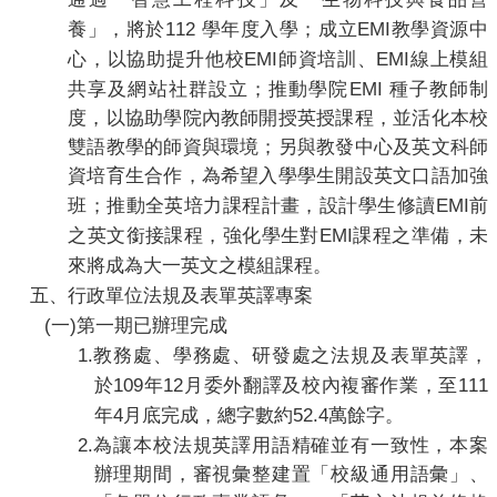
112
EMI
養」，將於
學年度入學；
成立
教學資源中
EMI
EMI
心，以
協助提升他校
師資培訓、
線上模組
EMI
共享及網站社群設立；
推動學院
種子教師制
度，以
協助學院內教師開授英授課程，並活化本校
雙語教學的師資與環境；另與教發中心及英文科師
資培育生合作，為
希望入學學生
開設
英文口語加強
EMI
班；推動全英培力課程計畫，
設計學生修讀
前
EMI
之英文銜接課程，強化學生對
課程之準備，未
來將成為大一英文之模組課程。
五、
行政單位法規及表單英譯專案
(
)
一
第一期已辦理完成
1.
教務處
、學務處、研發處之法規及表單英譯，
109
12
111
於
年
月委外翻譯及校內複審作業，至
4
52.4
年
月底完成，總字數約
萬餘字。
2.
為讓本校法規英譯用語精確並有一致性，本案
辦理期間，審視彙整建置「校級通用語彙」、