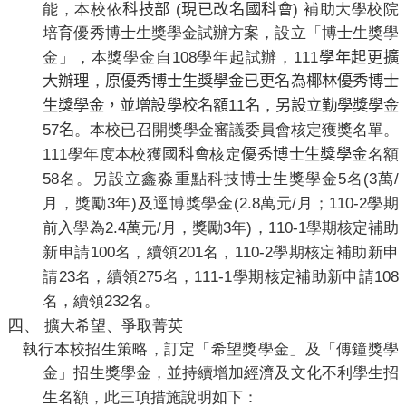
(
)
能，本校依
科技部
現已改名國科會
補助大學校院
培育優秀博士生獎學金試辦方案，設立「博士生獎學
108
111
金」，本獎學金自
學年起試辦，
學年起更擴
大辦理
，
原優秀博士生獎學金已更名為椰林優秀博士
11
生獎學金，並增設學校名額
名
，
另設立勤學獎學金
57
名
。本校已召開獎學金審議委員會核定獲獎名單。
111
學年度本校獲
國科會
核定
優秀博士生獎學金
名額
58
5
(3
/
名。另設立鑫淼重點科技博士生獎學金
名
萬
3
)
(2.8
/
110-2
月，獎勵
年
及逕博獎學金
萬元
月；
學期
2.4
/
3
)
110-1
前入學為
萬元
月，獎勵
年
，
學期核定補助
100
201
110-2
新申請
名，續領
名，
學期核定補助新申
23
275
111-1
108
請
名，續領
名，
學期核定補助新申請
232
名，續領
名。
四、
擴大希望、爭取菁英
執行本校招生策略，訂定「希望獎學金」及「傅鐘獎學
金」招生獎學金，並持續增加經濟及文化不利學生招
生名額，此三項措施說明如下：