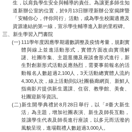
生，以肩負學生安全與輔導的責任。為讓更多師生知
9
13
道新辦公室的位置，於
月
日辦理
新辦公室揭牌
暨
「安輔你心，伴你同行」活動
，成為學生校園適應及
資源連結的第一線，宣示學生輔導進入新的里程碑。
三、
新生學習入門書院
(
)
111
一
學年度因應學期週數調整及疫情考量，規劃實
體與線上並進活動形式，實體方面改由實境解
謎、社團市集、主題逛攤及座談會形式進行，新
生對創新形式活動反應熱烈，需要事前報名的活
2,100
3
動報名人數超過
人，
天活動總實體人流約
4,300
人次，線上活動則以社團藝廊網頁、新鮮人
指南影片提供新生選課、住宿、教學館、美食、
社團迎新等資訊。
(
)
8
28
#
二
新生開學典禮於
月
日舉行，以「
臺大新生
活」為主題，增加社團表演、新生及師長互動，
並讓學生代表及師長進行座談，以多元而活潑的
3,000
風貌呈現，進場觀禮人數超過
人。