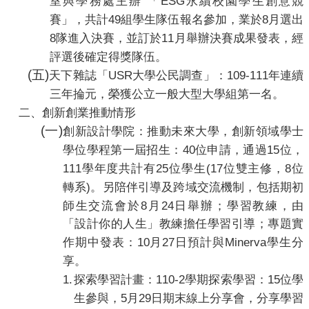
ESG
室與學務處主辦
「
永續校園學生創意競
合
49
8
賽」，共計
組學生隊伍報名參加，業於
月選出
會
8
11
隊進入決賽，並訂於
月舉辦決賽成果發表，經
議
紀
評選後確定得獎隊伍。
錄
(
五
)
USR
109-111
天下
雜誌
「
大學公民調查」：
年連續
搜
三年掄元，榮獲公立一般大型大學組第一名。
尋
二、
創新創業推動情形
其
(
一
)
創新設計學院：推動未來大學，
創新領域學士
它
40
15
學位學程第一屆招生：
位申請，通過
位，
業
務
111
25
(17
8
學年度共計有
位學生
位雙主修，
位
)
轉
系
。另陪伴引導及跨域交流機制，包括期初
相
8
24
師生交流會於
月
日舉辦；學習教練，由
關
活
「設計你的人生」教練擔任學習引導；專題實
動
10
27
Minerva
作期中發表：
月
日預計與
學生分
享。
1.
110-2
15
探索學習計畫：
學期探索學習：
位學
5
29
生參與，
月
日期末線上分享會，分享學習