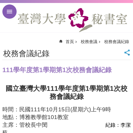
跳到主要內容區塊
進
階
搜
尋
首頁
校務會議
校務會議紀錄
回
首
校務會議紀錄
頁
臺
111學年度第1學期第1次校務會議紀錄
大
首
頁
111
1
1
國立臺灣大學
學年度第
學期第
次校
臺
務會議紀錄
大
校
時間：民國
111
年
10
月
15
日
(
星期六
)
上午
9
時
訊
地點：博雅教學館
101
教室
English
主席：管校長中閔
網
紀錄：李潔
站
茹