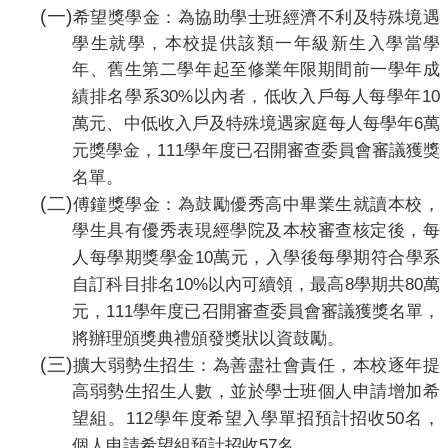
(
一
)
希望獎學金：為協助學士班經濟不利及特殊境遇
學生就學，本校提供該類一年級新生入學當學
年、舊生第二學年起至修業年限期間前一學年成
30%
10
績排名學系
以內者，低收入戶每人每學年
6
萬元、中低收入戶及特殊境遇家庭每人每學年
萬
111
元獎學金，
學年度已召開審查委員會審議獲獎
名單。
(
二
)
傅鐘獎學金：為鼓勵優秀高中畢業生就讀本校，
學生具有優秀表現經學院及本校審查核定後，每
10
人每學期獎學金
萬元，入學後每學期符合學系
10%
8
80
自訂科目排名
以內可續領，最高
學期共
萬
111
元，
學年度已召開審查委員會審議獲獎名單，
將辦理頒獎典禮頒發獎狀以資鼓勵。
(
三
)
擴大弱勢生招生：為善盡社會責任，本校逐年提
高弱勢生招生人數，並於學士班個人申請增加希
112
50
望組。
學年度希望入學單招預計招收
名，
57
個人申請希望組預計招收
名。