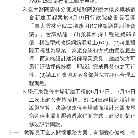
8
15
於
月
日舉行開工動土典禮。
2.
臺大醫院雲林分院虎尾醫院醫療大樓及職務宿
8
19
舍新建工程案於
月
日行政院秘書長召開
RC
「臺大雲林分院二期改用
建築議題討論會
(1)
99.6
議」。會議結論：
預算維持工程經費
(RC)
(2)
億，構造型式改採鋼筋混凝土
。
考量醫
院工程甚為專業，為避免統包方式由營造廠主
導，而忽略設計建築師專業意見，建議院方可
另行評估採傳統標，即設計完成再發包之可行
(3)
性。
請工程會協助教育部與院方評估合理工
程期程。
3.
6
17
7
19
學府東路停車場新建工程於
月
日、
月
日
8
24
二次上網公告皆流標。
月
日經檢討設計圖
說與預算，決議修改停車場鋪面設計比照虎尾
宿舍停車場高壓磚透水鋪面方式，建築師刻正
修改設計圖說。
十一、
教職員工
全人關懷
服務方案，有關愛心健檢，
今