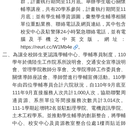
11
群，計畫執行期間至
月底。舉辦學生暖心關懷
20
11
輔導講座，共有
學系參與，計畫執行期間至
月底；並有學生輔導資源圖，彙整學生輔導相關
單位重點業務、聯絡電話及網頁連結，其中包含
24
校安中心及駐警隊
小時緊急聯絡電話，並有電
腦及手機之中英文版，網址：
https://reurl.cc/W1Mb4e
。
二、
110
為讓全校師生更認識學輔中心、學輔專員制度，
學年於僑陸生工作院系所說明會、交通安全宣導說明
會、管理學院教師分享會、文學院導師工作委員會、
110
關懷導師座談會、導師營進行學輔宣傳活動。
學
110
9
年由四位學輔專員合計六院狀況，自
年
月底至
111
9
1,000
年
月直接服務人次共計
人次，協助聯繫周
3,014
邊資源、系所單位等間接服務次數共計
次。
111-1
2
學期起增聘
名並駐點理學院、電機資訊學院、
土木工程學系。並
推動學生輔導的創新整合，將學輔
1
中心、校安中心及資源教室整合
位處
樓而貼近師