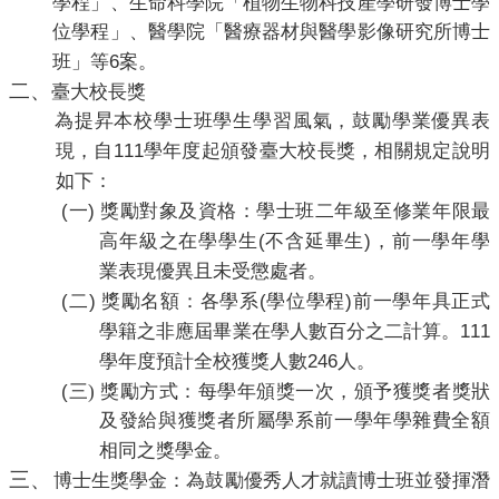
學程」、生命科學院「植物生物科技產學研發博士學
位學程」、醫學院「醫療器材與醫學影像研究所博士
6
班」等
案。
二、
臺大校長獎
為提昇本校學士班學生學習風氣，鼓勵學業優異表
111
現，自
學年度起頒發臺大校長獎，相關規定說明
如下：
(
)
一
獎勵對象及資格：學士班二年級至修業年限最
(
)
高年級之在學學生
不含延畢生
，前一學年學
業表現優異且未受懲處者。
(
)
(
)
二
獎勵名額：各學系
學位學程
前一學年具正式
111
學籍之非應屆畢業在學人數百分之二計算。
246
學年度預計全校獲獎人數
人。
(
三)
獎勵方式：每學年頒獎一次，頒予獲獎者獎狀
及發給與獲獎者所屬學系前一學年學雜費全額
相同之獎學金。
三、
博士生獎學金：為鼓勵優秀人才就讀博士班並發揮潛