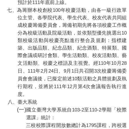
111
預計於
年底前上線。
100
七、
為籌辦
本校
創校
年校慶活動，由各一級行政單
位主管、各學院代表、學生代表、校友代表共同組
成校慶籌備委員會，籌備初期先將各項校慶工作概
10
分為校級活動及院級活動，並依類型優先挑選出
類校級活動與校慶亮點進行整合及規劃：指標建
築、出版品類、紀念品類、紀念酒類、特展類、國
際會議或研討會類、學生活動類、校友活動類、藝
110
10
28
文活動類、校慶之標語及主視覺。經
年
月
111
2
24
9
1
3
日、
年
月
日、
月
日共召開
次校慶籌備委
10
員會會議後，已擬定前述
類活動之具體規劃及執
111
12
4
行期程，並將於
年
月第
次會議報告執行進
度。
八、
臺大
系統
(
一
)
103-2
110-2
國立臺灣大學系統自
至
學期「校際
選課」統計：
1795
三校校際課程開放數總計為
課程，跨校選