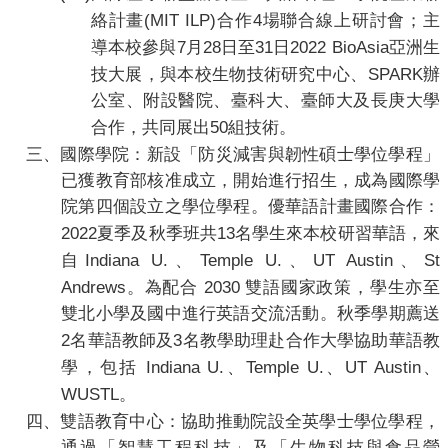
(MIT ILP)
4
絡計畫
合作
場聯合線上研討會；主
7
28
31
2022 BioAsia
導本校參與
月
日至
日
亞洲生
SPARK
技大展，與本校生物技術研究中心、
辦
公室、附設醫院、臺科大、臺師大及長庚大學
50
合作，共同展出
組技術。
三、
國際
學院
：
新設「防災減害與韌性碩士學位學程」
已獲教育部核准成立，開始進行招生，成為國際學
院第四個設立之學位學程。優華語計畫國際合作：
2022
13
夏季及秋季班共
名學生來本校研習華語，來
Indiana U.
Temple U.
UT Austin
St
自
、
、
、
Andrews
2030
。為配合
雙語國家政策，學生亦至
雙北小學及國中進行英語交流活動。秋季學期薦送
2
3
名華語教師及
名教學助理赴合作大學協助華語教
Indiana U.
Temple U.
UT Austin
學，包括
、
、
、
WUSTL
。
四、
雙語
教育
中心：協助推動
院設全英學士學位學程，
通過「
智慧工程科技」及「生物科技與食品營