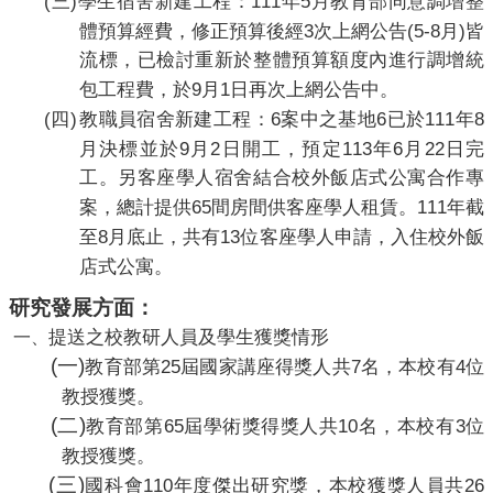
(
)
111
5
三
學生宿舍新建工程：
年
月教育部同意調增整
3
(5-8
)
體預算經費，修正預算後經
次上網公告
月
皆
流標，已檢討重新於整體預算額度內進行調增統
9
1
包工程費，於
月
日再次上網公告中。
(
)
6
6
111
8
四
教職員宿舍新建工程：
案中之基地
已於
年
9
2
113
6
22
月決標並於
月
日開工，預定
年
月
日完
工。另客座學人宿舍結合校外飯店式公寓合作專
65
111
案，總計提供
間房間供客座學人租賃。
年截
8
13
至
月底止，共有
位客座學人申請，入住校外飯
店式公寓。
研究發展方面：
提送之校教研人員及學生獲獎情形
一、
(
一
)
25
7
4
教育部第
屆國家講座得獎人共
名，本校有
位
教授獲獎。
(
二
)
65
10
3
教育部第
屆學術獎得獎人共
名，本校有
位
教授獲獎。
(
三
)
110
26
國科會
年度
傑出研究獎，
本校
獲獎人員共