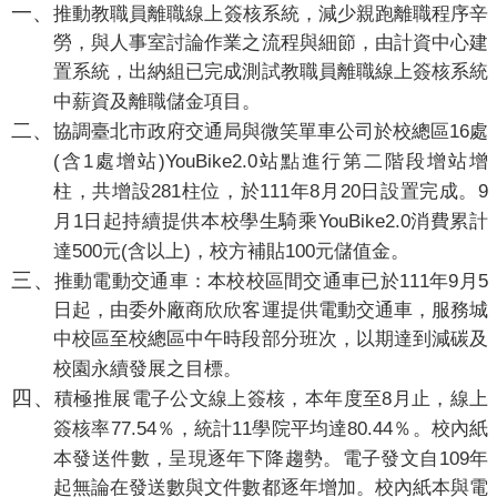
一、
推動教職員離職線上簽核系統，減少親跑離職程序辛
勞，與人事室討論作業之流程與細節，由計資中心建
置系統，出納組已完成測試教職員離職線上簽核系統
中薪資及離職儲金項目。
二、
16
協調臺北市政府交通局與微笑單車公司於校總區
處
(
1
)YouBike2.0
含
處增站
站點進行第二階段增站增
281
111
8
20
9
柱，共增設
柱位，於
年
月
日設置完成。
1
YouBike2.0
月
日起持續提供本校學生騎乘
消費累計
500
(
)
100
達
元
含以上
，校方補貼
元儲值金。
三、
111
9
5
推動電動交通車：本校校區間交通車已於
年
月
日起，由委外廠商欣欣客運提供電動交通車，服務城
中校區至校總區中午時段部分班次，以期達到減碳及
校園永續發展之目標。
四、
8
積極推展電子公文線上簽核，本年度至
月止，線上
77.54
11
80.44
簽核率
％，統計
學院平均達
％。校內紙
109
本發送件數，呈現逐年下降趨勢。電子發文自
年
起無論在發送數與文件數都逐年增加。校內紙本與電