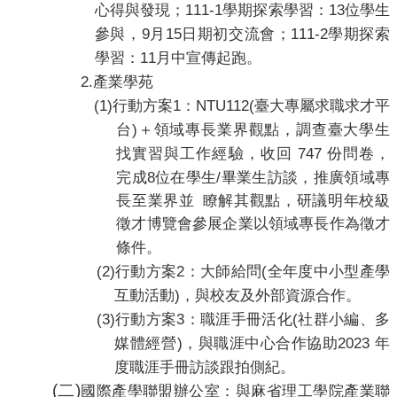
111-1
13
心得與發現；
學期探索學習：
位學生
9
15
111-2
參與，
月
日期初交流會；
學期探索
11
學習：
月中宣傳起跑。
2.
產業學苑
(1)
1
NTU112(
行動方案
：
臺大專屬求職求才平
)
台
＋領域專長業界觀點，調查臺大學生
747
找實習與工作經驗，收回
份問卷，
8
/
完成
位在學生
畢業生訪談，推廣領域專
長至業界並 瞭解其觀點，研議明年校級
徵才博覽會參展企業以領域專長作為徵才
條件。
(2)
2
(
行動方案
：大師給問
全年度中小型產學
)
互動活動
，與校友及外部資源合作。
(3)
3
(
行動方案
：職涯手冊活化
社群小編、多
)
2023
媒體經營
，與職涯中心合作協助
年
度職涯手冊訪談跟拍側紀。
(
二
)
國際產學聯盟辦公室：
與麻省理工學院產業聯