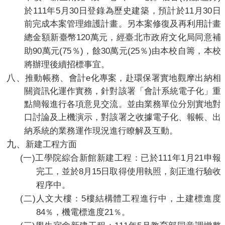
111
5
30
11
30
於
年
月
日登錄為歷史建築，預計於
月
日
前完成本案管理維護計畫。另本案修復及再利用計畫
120
總金額新臺幣
萬元，經臺北市政府文化局同意補
90
(75
)
30
(25
)
助
萬元
％
，餘
萬元
％
由本校自籌，本校
將辦理後續招標事宜。
八
、
e
推動帳務、會計
化專案，赴環保署實地觀摩出納相
關資訊化運作實務，針對該署「會計系統電子化」重
點簡報進行各項意見交流。並由業務單位分別實地對
口討論及上機演示，對該署之收據電子化、報帳、出
納系統的業務運作現況進行瞭解及互動。
九、
新建工程方面
(
)
111
1
21
一
工學院綜合新館新建工程：已於
年
月
申報
8
15
完工，並於
月
日取得使用執照，刻正進行驗收
程序中。
(
)
5
二
人文大樓：
樓結構體工程進行中，土建標進度
84
21
，機電標進度
。
％
％