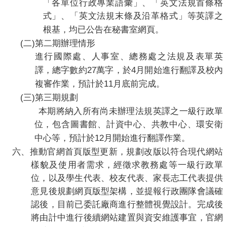
「各單位行政專業語彙」、「英文法規首條格
式」、「英文法規末條及沿革格式」等英譯之
根基，均已公告在秘書室網頁。
(
)
二
第二期辦理情形
進行國際處、人事室、總務處之法規及表單英
27
4
譯，總字數約
萬字，於
月開始進行翻譯及校內
11
複審作業，預計於
月底前完成。
(
)
三
第三期規劃
本期將納入所有尚未辦理法規英譯之一級行政單
位，包含圖書館、計資中心、共教中心、環安衛
12
中心等，預計於
月開始進行翻譯作業。
六、
推動官網
首頁
版型更新，規劃改版以符合現代網站
樣貌及使用者需求，經徵求教務處等一級行政單
位，以及學生代表、校友代表、家長志工代表提供
意見後規劃網頁版型架構，並提報行政團隊會議確
認後，目前已委託廠商進行整體視覺設計。完成後
將由計中進行後續網站建置與資安維護事宜，官網