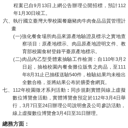
9
13
112
程案已自
月
日上網公告辦理公開招標，預計
1
30
年
月
日竣工。
六、
執行國立臺灣大學校園餐廳豬肉牛肉食品品質管理計
畫
(
)
一
強化餐食場所肉品來源產地驗證及標示之實地查
察項目：原產地標示、肉品原產地證明文件、教
育部校園食材登錄平臺原產地標示。
(
)
110
3
2
二
肉品內乙型受體素抽驗工作檢測：自
年
月
111
日起，抽檢校園內餐食攤位販售之肉品，至
8
31
540
年
月
止已抽樣送驗
件，檢驗結果均未檢出
全數合格，並將結果公布於膳委會網頁。
七、
112
年校園徵才系列活動
：
同步規劃實體與線上虛擬
112
3
4
數位博覽會活動，實體博覽會預定於
年
月
日舉
3
7
24
行，
月
日至
日辦理公司說明會及公司參訪活動，
3
4
31
線上虛擬數位博覽會
月
日至
日辦理。
總務方面：