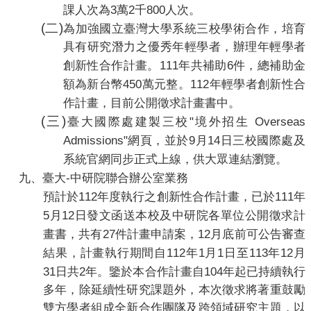
3
2
800
課人次為
萬
千
人次。
(
二
)
為加強國立臺灣大學系統三校學術合作，培育
具有研究潛力之優秀年輕學者，辦理年輕學者
111
6
創新性合作計畫。
年共補助
件，總補助金
450
112
額為新台幣
萬元整。
年輕學者創新性合
作計畫，目前公開徵求計畫書中。
(
三
)
"
Overseas
臺大國際處建製三校
境外招生
Admissions"
9
14
網頁，並於
月
日三校國際處及
系統官網同步正式上線，供大眾連結瀏覽。
-
九、
臺大
中研院
聯合辦公室業務
112
111
預計於
年度執行之創新性合作計畫，已於
年
5
12
月
日發文函送本校及中研院各單位公開徵求計
27
12
畫書，共有
件計畫申請案，
月底前可公告審查
112
1
1
113
12
結果，計畫執行期間自
年
月
日至
年
月
31
2
104
日共
年。鑒於本合作計畫自
年起已持續執行
多年，除延續性研究課題外，本次徵求將著重鼓勵
雙方學者組成全新合作團隊及跨領域研究主題，以