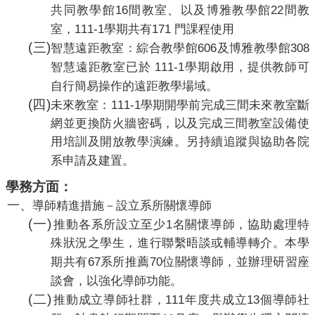
16
22
共同教學館
間教室、以及博雅教學館
間教
111-1
171
室，
學期共有
門課程使用
(
三
)
606
308
智慧遠距教室：綜合教學館
及博雅教學館
111-1
智慧遠距教室已於
學期啟用，提供教師可
自行簡易操作的遠距教學場域。
(
四
)
111-1
未來教室：
學期開學前完成三間未來教室斷
網並更換防火牆密碼，以及完成三間教室設備使
用培訓及開放教學演練。另持續追蹤與協助各院
系申請及建置。
學務方面：
一、
導師精進措施－設立系所關懷導師
(
一
)
1
推動各系所設立至少
名關懷導師，協助處理特
殊狀況之學生，進行聯繫晤談或輔導轉介。本學
67
70
期共有
系所推薦
位關懷導師，並辦理研習座
談會，以強化導師功能。
(
二
)
111
13
推動成立導師社群，
年度共成立
個導師社