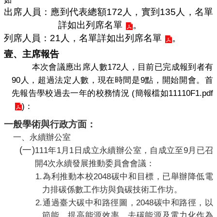
導
出席人員：應到代表總額
172
人，實到
135
人，名單
覽
詳如
出列席名單
。
常
列席人員：
21
人，名單詳如
出列席名單
。
見
問
壹、主席報告
答
172
本次會議應出席人數
人，目前已完成報到者有
90
9
關
人，超過法定人數，現在時間是
點，開始開會。首
於
(
11110F1.pdf
先報告學校過去一年的校務情況
簡報檔如
秘
)
：
書
室
一般學術與行政方面：
一、
永續辦公室
服
務
(
一
)
111
1
1
9
年
月
日成立永續辦公室，自成立至
月已召
團
4
開
次永續發展推動委員會會議：
隊
1.
2048
為利推動本校
碳中和目標，已舉辦降低電
法
力排碳係數工作坊與負碳技術工作坊。
規
2.
2048
通過臺大碳中和路徑圖，
碳中和路徑，以
彙
節能、提高能源效率、去碳能源及電力化作為