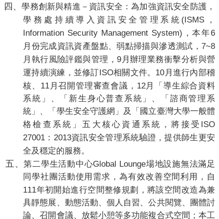
四、
學務創新與精進－資訊安全：為加強資訊安全防護，
(ISMS
學務處持續導入資訊安全管理系統
，
Information Security Management System)
6
，本年
7~8
月份完成資訊資產盤點、弱點掃描與滲透測試，
9
月執行風險評鑑與管理，
月辦理業務衝擊分析與營
ISO
10
運持續演練，並修訂
相關文件。
月進行內部稽
11
12
核、
月召開管理審查會議，
月「導生綜合資料
系統」、「新生身心普查系統」、「諮商管理系
統」、「學生安全守護網」及「國立臺灣大學一般體
ISO
格檢查系統」五大核心資通系統，將接受
27001
2013
：
資訊安全管理系統驗證，提供師生更安
全及穩定的服務。
五、
Global Lounge
第二學生活動中心
場地設施無法滿足
同學社團活動使用需求，為有效改善空間利用，自
111
年初開始進行空間整修規劃，將該空間改造為兼
具靜態展、動態活動、個人自習、公共閱覽、團體討
論、召開會議、放鬆小憩等多功能複合式空間；本工