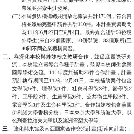
結合實務與理論，從做中學外，也有該領域導師
帶領並探索生涯發展。
(
)
171
二
本屆參與機構總共開放之職缺共計
個，符合資
110
格並繳納完整申請件共計
件。本計畫實習期間
111
6
27
9
4
58
為
年
月
日至
月
日。最終媒合總計
位境
(
22
10
33
)
外學生
來自
個國家、
個學院、
個系所
至
40
間不同企業機構實習。
二、
為深化本校與姊妹校之教研合作，並促進國際研究
流，本校建立國際合作種子計畫，鼓勵本校師生參與
111
26
國際學術交流。
年度共補助
件合作計畫，計畫
112
12
31
預計執行期間至
年
月
日。本校補助案件包含
5
1
3
2
文學院
件、理學院
件、社會科學院
件、醫學院
2
6
3
件、工學院
件、生農學院
件、公共衛生學院
件、
1
1
電資學院
件及生命科學院
件。合作姐妹校包含美國
伊利諾大學香檳分校、日本東京大學和筑波大學、以
色列臺拉維夫大學以及澳洲雪梨大學等。
三、
(
)
強化與東協及南亞國家合作交流計畫
新南向計畫
，