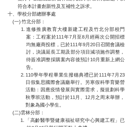
符合本計畫創新性及互補性之訴求。
十、
學校
分部
總辦事處
(
)
一
竹北分部
：
1.
進修推廣教育大樓新建工程及竹北分部校門
111
7
8
案：工程案於
年
月至
月經兩次公開招標
111
9
20
均無廠商投標，已於
年
月
日召開會議檢
討，決議延長工期及部分項目減項施作調整，
10
待簽准調整採購案內容後預計
月重新上網公
告。
2.
110
111
7
23
學年學程畢業生撥穗典禮已於
年
月
日假集思國際會議廳舉行。另
寒假科學育樂營
活動：因應疫情發展與實際需求，擬規劃科學
11
12
秋季班活動，預計於
月、
月之周末舉辦，
對象為國小學生。
(
)
二
雲林分部：
1.
「高齡醫學暨健康福祉研究中心興建工程」已