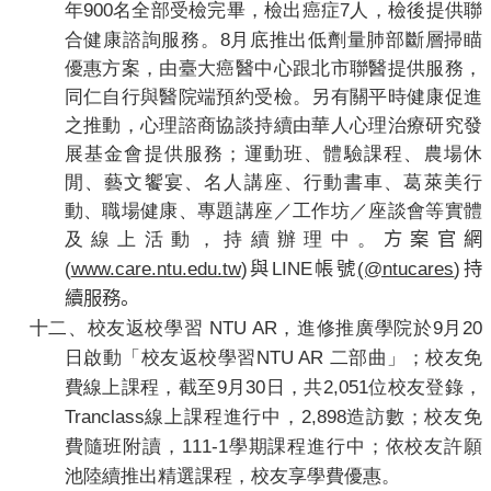
900
7
年
名全部受檢完畢，檢出癌症
人，檢後提供聯
8
合健康諮詢服務。
月底推出低劑量肺部斷層掃瞄
優惠方案，由臺大癌醫中心跟北市聯醫提供服務，
同仁自行與醫院端預約受檢。
另有關平時健康促進
之推動，
心理諮商協談持續由華人心理治療研究發
展基金會提供服務；運動班、體驗課程、農場休
閒、藝文饗宴、名人講座、行動書車、葛萊美行
動、職場健康、專題講座／工作坊／座談會等實體
及線上活動，持續辦理中。
方案官網
(
www.care.ntu.edu.tw
)
LINE
(@ntucares
)
與
帳號
持
續服務。
NTU AR
9
20
十二、
校友返校學習
，
進修推廣學院於
月
NTU AR
日啟動「校友返校學習
二部曲」；校友免
9
30
2,051
費線上課程，截至
月
日，共
位校友登錄，
Tranclass
2,898
線上課程進行中，
造訪數；校友免
111-1
費隨班附讀，
學期課程進行中；依校友許願
池陸續推出精選課程，校友享學費優惠。