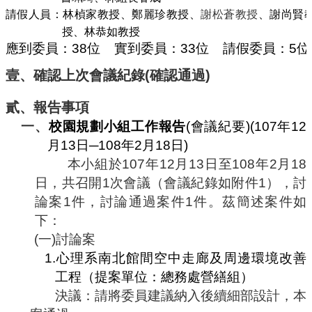
編
請假人員：林楨家教授、鄭麗珍
教授
、
謝松蒼教授
、
謝尚賢
行
授
、
林恭如教授
政
應到委員：
38
位
實到委員：
33
位
請假委員：
5
位
會
議
壹、確認上次會議紀錄
(
確認通過
)
校
貳、報告事項
務
會
一、
校園規劃小組工作報告
(
會議紀要
)(107
年
12
議
月
13
日
─108
年
2
月
18
日
)
本小組於
107
年
12
月
13
日至
108
年
2
月
18
校
務
日，共召開
1
次會議
（會議紀錄如附件
1
）
，討
發
論案
1
件，討論通過案件
1
件。茲簡述案件如
展
下：
規
(
一
)
討論案
劃
委
1.
心理系南北館間空中走廊及周邊環境改善
員
工程（提案單位：總務處營繕組）
會
決議：
請將委員建議納入後續細部設計，本
綜