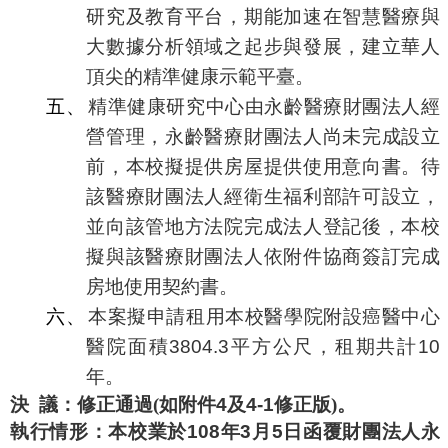
研究及教育平台，期能加速在智慧醫療與
大數據分析領域之起步與發展，建立華人
頂尖的精準健康示範平臺。
五、
精準健康研究中心由永齡醫療財團法人經
營管理，永齡醫療財團法人尚未完成設立
前，本校擬提供房屋提供使用意向書。待
該醫療財團法人經衛生福利部許可設立，
並向該管地方法院完成法人登記後，本校
擬與該醫療財團法人依附件協商簽訂完成
房地使用契約書。
六、
本案擬申請租用本校醫學院附設癌醫中心
醫院面積
3804.3
平方公尺，租期共計
10
年。
決
議：修正通過
(
如附件
4
及
4-1
修正版
)
。
執行情形：
本校業於
108
年
3
月
5
日函覆財團法人永