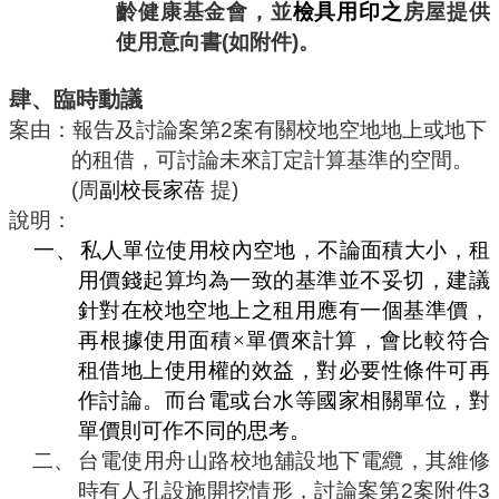
齡健康基金會，並
檢具用印之
房屋提供
使用意向書
(
如附件
)
。
肆、臨時動議
案由：報告及討論案第
2
案有關校地空地地上或地下
的租借，可討論未來訂定計算基準的空間。
(
周
副校長家蓓
提
)
說明：
一、
私人單位使用校內空地，不論面積大小，租
用價錢起算均為一致的基準並不妥切，建議
針對在校地空地上之租用應有一個基準價，
再根據使用面積
×
單價來計算，會比較符合
租借地上使用權的效益，對必要性條件可再
作討論。而台電或台水等國家相關單位，對
單價則可作不同的思考。
二、
台電使用舟山路校地舖設地下電纜，其維修
時有人孔設施開挖情形，討論案第
2
案附件
3