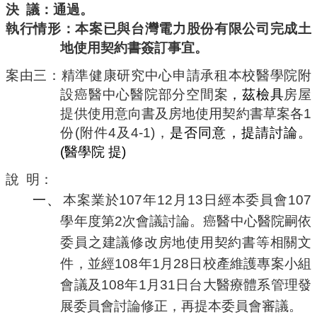
決
議：
通過。
執行情形：本案
已與台灣電力股份有限公司完成土
地使用契約書簽訂事宜。
案由三：
精準健康研究中心申請承租本校醫學院附
設癌醫中心醫院部分空間案
，茲檢具
房屋
提供使用意向書及房地使用契約書草案各
1
份
(
附件
4
及
4-1)
，
是否同意，提請討論。
(
醫學院
提
)
說
明：
一、
本案業於
107
年
12
月
13
日經本委員會
107
學年度第
2
次會議討論。癌醫中心醫院嗣依
委員之建議修改房地使用契約書等相關文
件
，
並經
108
年
1
月
28
日校產維護專案小組
會議及
108
年
1
月
31
日台大醫療體系管理發
展委員會討論修正
，
再提本委員會審議。