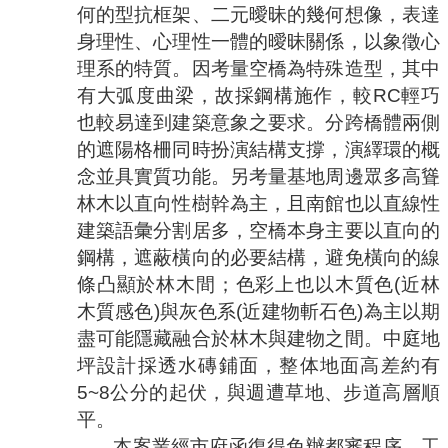
何的型抗框架、二元曖昧的幾何想像，表達
身理性、心理性一體的曖昧關係，以象徵心
理系的特質。因考量空橋為特殊造型，其中
有大弧度曲梁，故採鋼構施作，較
RC
輕巧
也較易達到建築意象之要求。分跨橋體兩側
的遮陽格柵同時扮演結構支撐，演繹環的概
念並具實質功能。另考量基地周邊眾多高聳
林木以直向性樹幹為主，且南館也以直線性
建築語彙分割居多，空橋本身主要以直向的
鋼構，遮蔽橫向的必要結構，避免橫向的線
條凸顯於林木間；色彩上也以木質色
(
近林
木質感色
)
與灰色系
(
近建物斬石色
)
為主以期
盡可能隱藏融合於林木與建物之間。中庭地
坪設計採透水磚鋪面，整体地面高差約有
5~8
公分的起伏，與週遭草地、步道高層順
平。
本案業經市府函復得免辦都審程序。工