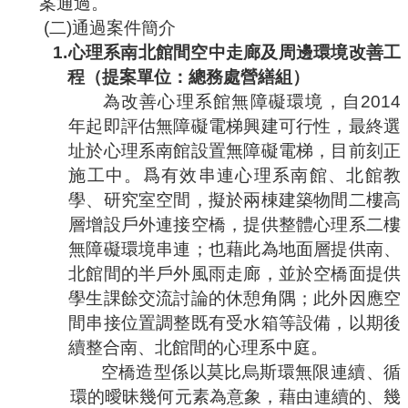
案通過。
合
(
二
)
通過案件簡介
會
1.
心理系南北館間空中走廊及周邊環境改善工
議
紀
程（提案單位：總務處營繕組）
錄
為改善心理系館無障礙環境，自
2014
搜
年起即評估無障礙電梯興建可行性，最終選
尋
址於心理系南館設置無障礙電梯，目前刻正
其
施工中。爲有效串連心理系南館、北館教
它
學、研究室空間，擬於兩棟建築物間二樓高
業
務
層增設戶外連接空橋，提供整體心理系二樓
無障礙環境串連；也藉此為地面層提供南、
相
北館間的半戶外風雨走廊，並於空橋面提供
關
活
學生課餘交流討論的休憩角隅；此外因應空
動
間串接位置調整既有受水箱等設備，以期後
續整合南、北館間的心理系中庭。
空橋造型係以莫比烏斯環無限連續、循
環的曖昧幾何元素為意象，藉由連續的、幾