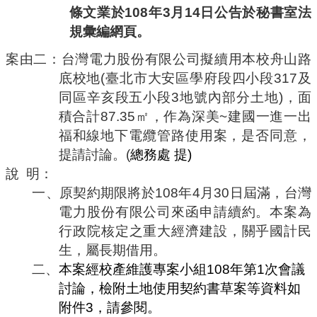
條文業於
108
年
3
月
14
日公告於秘書室法
規彙編網頁。
案由二：
台灣電力股份有限公司擬續用本校舟山路
底校地
(
臺北市大安區學府段四小段
317
及
同區辛亥段五小段
3
地號內部分土地
)
，面
積合計
87.35
㎡，作為深美
~
建國一進一出
福和線地下電纜管路使用案，是否同意，
提請討論。
(
總務處
提
)
說
明：
一、
原契約期限將於
108
年
4
月
30
日屆滿，台灣
電力股份有限公司來函申請續約。本案為
行政院核定之重大經濟建設，關乎國計民
生，屬長期借用。
二、
本案經校產維護專案小組
108
年第
1
次會議
討論，
檢附土地使用契約書草案等資料如
附件
3
，請參閱。