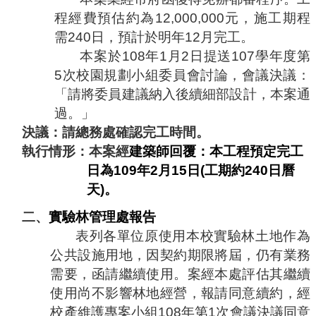
程經費預估約為
12,000,000
元，施工期程
需
240
日，預計於明年
12
月完工。
本案於
108
年
1
月
2
日提送
107
學年度第
5
次校園規劃小組委員會討論，會議決議：
「請將委員建議納入後續細部設計，本案通
過。」
決議：請總務處確認完工時間。
執行情形：本案經
建築師回覆：本工程預定完工
日為
109
年
2
月
15
日
(
工期約
240
日曆
天
)
。
二、
實驗林管理處報告
表列各單位原使用本校實驗林土地作為
公共設施用地，因契約期限將屆，仍有業務
需要，函請繼續使用。案經本處評估其繼續
使用尚不影響林地經營，報請同意續約，經
校產維護專案小組
108
年第
1
次會議決議同意