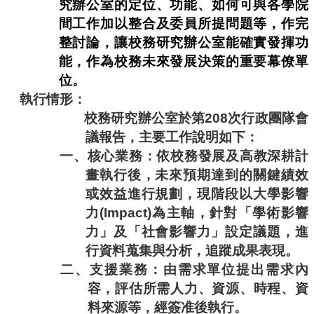
究辦公室的定位、功能、如何可與各學院
間工作加以整合及委員所提問題等，作完
整討論，讓校務研究辦公室能確實發揮功
能，作為校務未來發展決策的重要幕僚單
位。
執行情形：
校務研究辦公室於第
208
次行政團隊會
議報告，主要工作說明如下：
一、核心業務：依校務發展及高教深耕計
畫執行後，未來預期達到的關鍵績效
或效益進行規劃，現階段以大學影響
力
(Impact)
為主軸，針對「學術影響
力」及「社會影響力」設定議題，進
行資料蒐集與分析，追蹤成果表現。
二、支援業務：由需求單位提出需求內
容，評估所需人力、資源、時程、資
料來源等，經簽准後執行。