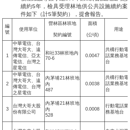
續約
5
年，檢具受理林地供公共設施續約案
件如下（計
5
筆契約），提會報告。
營林區林班地
面積
編
使用單位
用途
號
契約編號
(
公頃
)
中華電信、台
灣大哥大、遠
共構行動電
和社
33
林班地內
1
傳電信、亞太
0.0047
話業務基地
70-6
電信、台灣之
台
星電信
中華電信、台
共構行動電
內茅埔
21
林班地
灣大哥大、遠
話業務基地
2
0.0038
內
傳電信、台灣
台
487
之星電信
內茅埔
21
林班地
台灣大哥大股
行動電話業
3
0.0008
內
份有限公司
務基地台
528