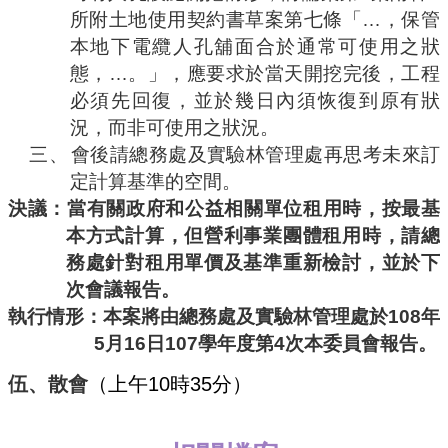
所附土地使用契約書草案第七條「
…
，保管
本地下電纜人孔舖面合於通常可使用之狀
態，
…
。」，應要求於當天開挖完後，工程
必須先回復，並於幾日內須恢復到原有狀
況，而非可使用之狀況。
三、
會後請總務處及實驗林管理處再思考未來訂
定計算基準的空間。
決議：當有關政府和公益相關單位租用時，按最基
本方式計算，但營利事業團體租用時，請總
務處針對租用單價及基準重新檢討，並於下
次會議報告。
執行情形：
本案將由總務處及實驗林管理處於
108
年
5
月
16
日
107
學年度第
4
次本委員會報告。
伍、散會
（上午
10
時
35
分）