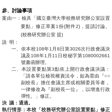
參、
討論事項
案由一：檢具
「
國立臺灣大學校務研究辦公室設置
要點
」修正草案
1
份
(
附件
2)
，
提請討論。
(
校務研究辦公室
提
)
說
明：
一、
依本校
108
年
1
月
8
日第
3026
次行政會議決
議及
108
年
1
月
11
日校秘字第
1080002661
號書函辦理。
二、
本設置要點第
3
點依上開行政會議決議：
「請各單位檢視權責法令，如為需由『
○○
副校長』擔任會議主席或相關委員等者，
一律修改為『副校長一位』，以增進行政
彈性。」修正。
決
議：通過。
執行情形：
本校「校務研究辦公室設置要點」修正