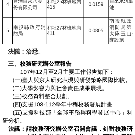
台灣自來水股
自來水沉澱
和社
25
林班地內
4
0.0159
415
份有限公司
池
南投縣政
南投縣政府消
消防局第
和社
27
林班地內
5
0.0805
411
防局
大隊玉山
隊設施
決議：洽悉。
三、
校務研究辦公室
報告
107
年
12
月至
2
月主要工作報告如下：
(
一
)
臺
大與京大研究表現與研發策略國際比較。
(
二
)
大學影響力與社會責任成果展現。
(
三
)
校務資料整合規劃。
(
四
)
支援
108-112
學年中程校務發展計畫。
(
五
)
支援科技部「全球事務與科學發展中心」科
研分析。
決議：請校務研究辦公室召開會議，針對校務研