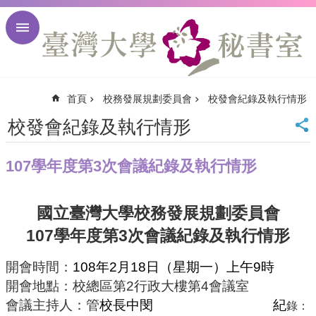
跳到主要內容區塊
進
階
搜
尋
首頁
校務發展規劃委員會
校發會紀錄及執行情形
回
首
校發會紀錄及執行情形
頁
臺
107學年度第3次會議紀錄及執行情形
大
首
頁
國立臺灣大學校務發展規劃委員會
臺
大
107
3
學年度第
次會議紀錄及執行情形
校
訊
開會時間：
108
年
2
月
18
日
（
星期一）上午
9
時
English
開會地點：校總區第
2
行政大樓第
4
會議室
網
會議主持人：管
校長中閔
紀
錄：
站