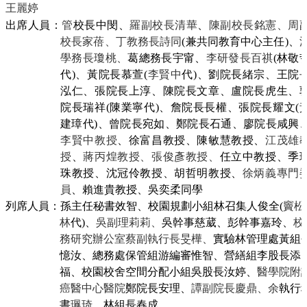
王麗婷
導
覽
出席人員：
管
校長中閔
、
羅副校長清華
、
陳副校長銘憲、周
校長家蓓、丁教務長詩同
(
兼共同教育中心主任
)
、
常
見
學務長瓊桃、
葛總務長宇甯、
李研發長百祺
(
林敬
問
代
)
、黃
院長慕萱
(
李賢中
代
)
、劉院長緒宗、王院
答
泓仁
、張院長上淳、陳
院長文章
、盧
院長虎生、
院長瑞祥
(
陳業寧代
)
、詹院長長權、張院長耀文
(
關
建璋
代
)
、
曾
院長
宛如、鄭院長石通、
廖院長咸興
於
李賢中教授
、
徐富昌教授、
陳敏慧
教授
、
江茂雄
秘
書
授
、
蔣丙煌教授、
張俊彥教授、
任立中教授、季
室
珠
教授
、沈冠伶
教授
、
胡哲明教授
、
徐炳義
專門
員
、賴進貴教授
、
吳奕柔同學
服
列席人員：孫主任秘書效智、
校園規劃小組林召集人俊全
(
竇松
務
林
代
)
、
吳副理莉莉、
吳幹事慈葳、彭幹事嘉玲、
校
團
隊
務研究辦公室蔡副執行長旻樺、
實驗林管理處
黃組
憶汝
、
總務處保管組游編審惟智、營繕組李股長添
法
福、校園校舍空間分配小組吳股長汝婷、
醫學院附
規
癌醫中心醫院
鄭院長安理、
譚副院長慶鼎、余
執行
彙
書
珮琦
、林組長春成