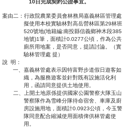
10
日完成契約公證事宜。
案由二：行政院農業委員會林務局嘉義林區管理處
擬使用本校實驗林對高岳營林區第
29
林班
520
號地
(
地籍編
:
南投縣信義鄉神木段
385
地號
)1
筆，面積計
0.0277
公頃，作為公共
廁所用地案，是否同意，提請討論。（實
驗林管理處
提）
說
明：
一、嘉義林管處表示因特富野步道假日遊客如
織，為服務遊客並針對既有設施活化利
用，函請同意提供土地使用。
二、上開土地原係提供國家公園警察大隊玉山
警察隊作為雪峰分隊待命宿舍、車庫及廚
房設施用地，面積計
0.0923
公頃，今玉警
隊同意配合縮減使用面積俾供林管處使
用。