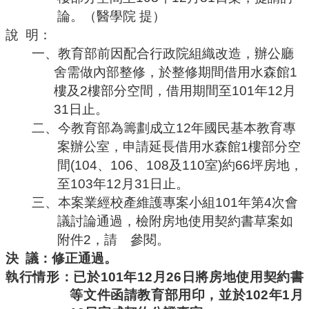
論。（醫學院
提）
說
明：
一、教育部前因配合行政院組織改造，辦公廳
舍需做內部整修，於整修期間借用水森館
1
樓及
2
樓部分空間，借用期間至
101
年
12
月
31
日止。
二、今教育部為籌劃成立
12
年國民基本教育專
案辦公室，申請延長借用水森館
1
樓部分空
間
(104
、
106
、
108
及
110
室
)
約
66
坪房地，
至
103
年
12
月
31
日止。
三、本案業經校產維護專案小組
101
年第
4
次會
議討論通過，檢附房地使用契約書草案如
附件
2
，請 參閱。
決
議：修正通過。
執行情形：已於
101
年
12
月
26
日將房地使用契約書
等文件函請教育部用印，並於
102
年
1
月