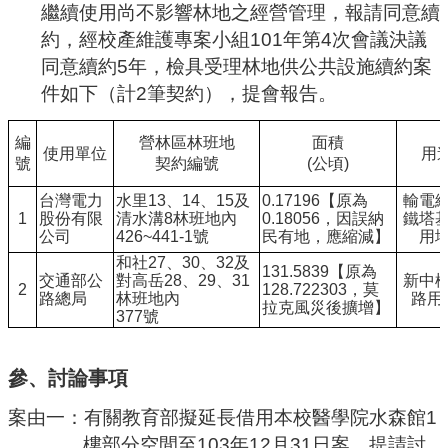
繼續使用尚不影響林地之經營管理，報請同意續
約，經校產維護專案小組
101
年第
4
次會議決議
同意續約
5
年，檢具受理林地供公共設施續約案
件如下（計
2
筆契約），提會報告。
編
營林區林班地
面積
使用單位
用
號
契約編號
(
公頃
)
台灣電力
水里
13
、
14
、
15
及
0.17196
【原為
輸電
1
股份有限
清水溝
8
林班地內
0.18056
，因誤納
鐵塔
公司
426~441-1
號
民有地，應縮減】
用
和社
27
、
30
、
32
及
131.5839
【原為
交通部公
對高岳
28
、
29
、
31
新中
2
128.722303
，莫
路總局
林班地內
路用
拉克風災後擴增】
377
號
參、討論事項
案由一：有關教育部擬延長借用本校醫學院水森館
1
樓部分空間至
103
年
12
月
31
日案，提請討