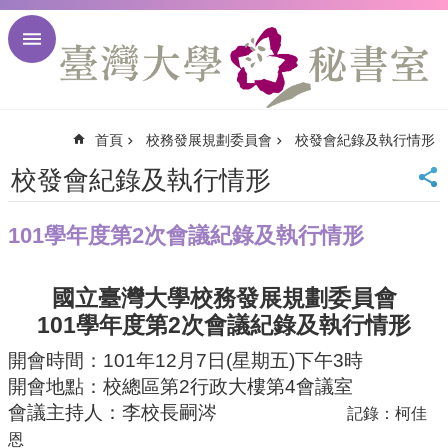
跳到主要內容區塊
進
階
搜
尋
首頁
校務發展規劃委員會
校發會紀錄及執行情形
回
首
校發會紀錄及執行情形
頁
臺
101學年度第2次會議紀錄及執行情形
大
首
頁
國立臺灣大學校務發展規劃委員會
臺
101
2
學年度第
次會議紀錄及執行情形
大
校
開會時間：
101
年
12
月
7
日
(
星期五
)
下午
3
時
訊
開會地點：校總區第
2
行政大樓第
4
會議室
English
會議主持人：
李校長嗣涔
記錄：柯
佳
網
恩
站