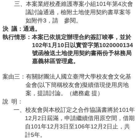
三、本案業經校產維護專案小組
101
年第
4
次會
議討論通過，檢附土地使用契約書草案等
如附件
3
，請 參閱。
決
議：通過。
執行情形：本案已依規定辦理合約簽訂竣事，並於
102
年
1
月
10
日以實管字第
1020000134
號函檢送土地使用契約書兩份予林務局
嘉義林區管理處。
案由三：有關財團法人國立臺灣大學校友會文化基
金會
(
以下簡稱校友會
)
擬續借現使用房地
案，提請討論。（總務處
提）
說
明：
一、校友會與本校訂定之合作協議書將於
101
年
12
月
2
日屆滿，申請繼續借用原空間，借期
自
101
年
12
月
3
日至
106
年
12
月
2
日止，共
計
5
年。