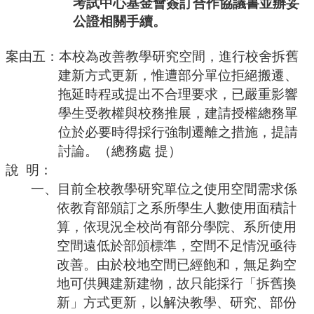
考試中心基金會簽訂
合作協議書
並辦妥
公證相關手續。
案由五：本校為改善教學研究空間，進行校舍拆舊
建新方式更新，惟遭部分單位拒絕搬遷、
拖延時程或提出不合理要求，已嚴重影響
學生受教權與校務推展，建請授權總務單
位於必要時得採行強制遷離之措施，提請
討論。（總務處
提）
說
明：
一、目前全校教學研究單位之使用空間需求係
依教育部頒訂之系所學生人數使用面積計
算，依現況全校尚有部分學院、系所使用
空間遠低於部頒標準，空間不足情況亟待
改善。由於校地空間已經飽和，無足夠空
地可供興建新建物，故只能採行「拆舊換
新」方式更新，以解決教學、研究、部份