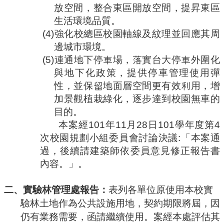
放空間，整合東區開放空間，提昇東區
生活環境品質。
(4)
強化校總區校園軸線及紋理並回應其周
邊城市環境。
(5)
連通地下停車場，落實台大停車外圍化
與地下化政策，提供停車管理使用彈
性，並保留地面層空間更有效利用，增
加景觀植栽綠化，逐步達到校園無車的
目的。
本案經
101
年
11
月
28
日
101
學年度第
4
次校園規劃小組委員會討論決議
:
「本案通
過，後續請建築師依委員意見修正報告書
內容。」。
二、實驗林管理處報告：
表列各單位原使用本校實
驗林土地作為公共設施用地，契約期限將屆，因
仍有業務需要，函請繼續使用。案經本處評估其