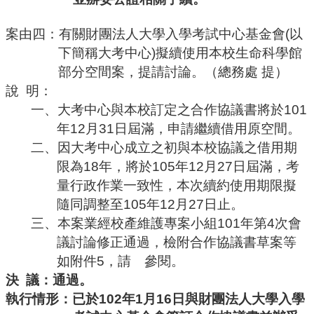
案由四：有關財團法人大學入學考試中心基金會
(
以
下簡稱
大考中心
)
擬續使用本校生命科學館
部分空間案，提請討論。（總務處
提）
說
明：
一、
大考中心與本校訂定之合作協議書將於
101
年
12
月
31
日屆滿，申請繼續借用原空間。
二、因大考中心成立之初與本校協議之借用期
限為
18
年，將於
105
年
12
月
27
日屆滿，考
量行政作業一致性，本次續約使用期限擬
隨同調整至
105
年
12
月
27
日止。
三、本案業經校產維護專案小組
101
年第
4
次會
議討論修正通過，
檢附合作協議書草案等
如附件
5
，請 參閱。
決
議：通過。
執行情形：已於
102
年
1
月
16
日與財團法人大學入學