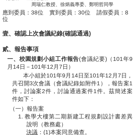
編
周瑞仁教授、徐炳義專委、鄭明哲同學
行
應到委員：
38
位
實到委員：
30
位
請假委員：
8
政
位
會
議
壹、確認上次會議紀錄
(
確認通過
)
校
務
貳、報告事項
會
一、校園規劃小組工作報告
(
會議紀要
)
（
101
年
9
議
月
14
日－
101
年
12
月
7
日）
校
本小組於
101
年
9
月
14
日至
101
年
12
月
7
日
，
務
共召開
3
次會議
（會議紀錄如附件
1
）
，報告案
1
發
展
件，
討論案
2
件，討論通過案件
1
件。茲簡述案
規
件如下：
劃
（一）報告案
委
員
1.
教學大樓第二期新建工程規劃設計書差異
會
說明（教務處）
決議
：
(1)
本案同意備查。
綜