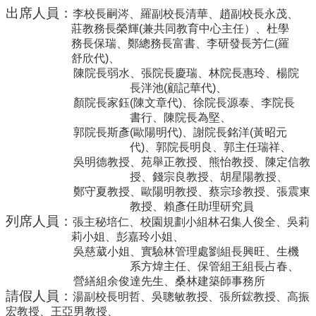
導
出席人員：
李校長嗣涔、
羅副校長清華、趙副校長永茂、
覽
莊教務長榮輝
(
兼共同教育中心主任）、杜學
務長保瑞、鄭總務長富書、李研發長芳仁
(
羅
常
舒欣代
)
、
見
陳
院長弱水、張院長慶瑞
、林
院長惠玲
、楊院
問
長泮池
(
顧記華代
)
、
答
顏
院長家鈺
(
陳文章代
)
、徐
院長源泰、李院長
關
書行、陳院長為堅、
於
郭院長斯彥
(
歐陽明代
)
、謝院長銘洋
(
黃昭元
秘
代
)
、郭
院長明良、郭主任瑞祥、
書
吳明德
教授、
苑舉正
教授、熊怡
教授
、陳定信教
室
授、
錢宗良
教授、胡星陽教授、
鄭守夏教授、歐陽明教授
、
蔡宗珍教授
、
張震東
服
教授、賴彥任助理研究員
務
列席人員：
張主秘培仁、
校園規劃小組
林召集人俊全
、吳莉
團
莉小姐、彭嘉玲小姐、
隊
吳慈葳小姐、實驗林管理處劉組長興旺、生機
系方煒主任、保管組王組長占春、
法
營繕組余俊達先生、桑林建築師事務所
規
請假人員：
湯
副校長明哲、
吳聰敏教授、張所鋐教授、高振
彙
宏教授、王亞男教授、