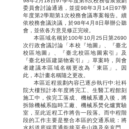
98
年
2
月
18
日
97
學年度第
5
次校務發展規劃
委員會討論通過，並提
98
年
3
月
14
日
97
學
年度第
2
學期第
1
次校務會議專案報告。續
依校務會議決議，於
98
年
4
月
8
日舉辦公聽
會，並依各方意見修正完竣。
本區域名稱於
100
年
10
月
25
日第
2690
次行政會議討論「本校『地圖』、『臺北
校區地圖』、『臺北校區地圖索引』及
『臺北校區建築物索引』」草案時，與會
者建議本區域名稱更改為「東區」。因
此，本計畫名稱隨之更改。
本區近程規劃內容已逐步執行中
:
社科
院大樓預計本年度將完工、生醫工程館刻
施工中，俟完工落成、機械系遷入後，將
拆除機械系臨時工廠、機械系焚化爐實驗
室，至此近程工作將告一段落。而中程階
段的工作主要是整合本區的交通系統：將
水杉道底端貫通銜接至舟山路及辛亥門，