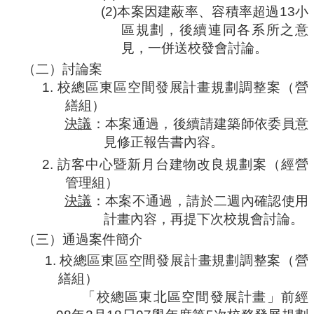
(2)
本案因建蔽率、容積率超過
13
小
合
會
區規劃，後續連同各系所之意
議
見，一併送校發會討論。
紀
（二）討論案
錄
搜
1.
校總區東區空間發展計畫規劃調整案（營
尋
繕組）
決議
：本案通過，後續請建築師依委員意
其
它
見修正報告書內容。
業
2.
訪客中心暨新月台建物改良規劃案（經營
務
管理組）
相
決議
：本案不通過，請於二週內確認使用
關
計畫內容，再提下次校規會討論。
活
（三）通過案件簡介
動
1.
校總區東區空間發展計畫規劃調整案（營
繕組）
「校總區東北區空間發展計畫」前經