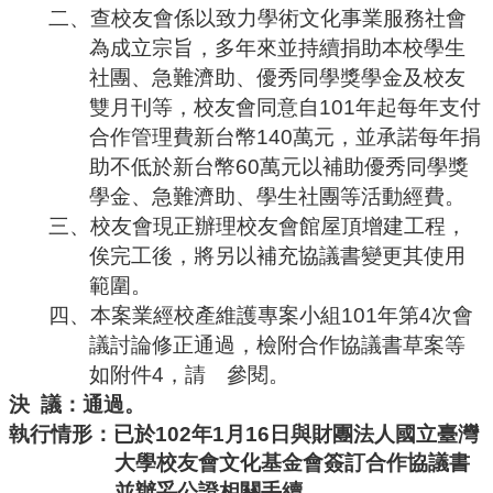
二、查校友會係以致力學術文化事業服務社會
為成立宗旨，多年來並持續捐助本校學生
社團、急難濟助、優秀同學獎學金及校友
雙月刊等，校友會同意自
101
年起每年支付
合作管理費新台幣
140
萬元，並承諾每年捐
助不低於新台幣
60
萬元以補助優秀同學獎
學金、急難濟助、學生社團等活動經費。
三、校友會現正辦理校友會館屋頂增建工程，
俟完工後，將另以補充協議書變更其使用
範圍。
四、本案業經校產維護專案小組
101
年第
4
次會
議討論
修正
通過，檢附合作協議書草案等
如附件
4
，請 參閱。
決
議：通過。
執行情形：已於
102
年
1
月
16
日與財團法人國立臺灣
大學校友會文化基金會簽訂合作協議書
並辦妥公證相關手續。