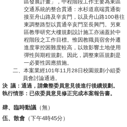
區發展計畫」，中程階段工作主要為東區
交通系統的整合貫通：水杉道底端貫通銜
接至舟山路及辛亥門，以及舟山路
100
巷往
東調整路型以貫通辛亥門至長興門。
另東
區教學研究大樓規劃設計施工亦涵蓋於中
程階段之工作目標。惟因教職員宿舍外遷
進度掌控困難度較高，以致影響土地使用
彈性與期程規劃。因此，調整東區規劃是
一必要性因應措施。
二、本案業經
101
年
11
月
28
日校園規劃小組委
員會討論通過。
決
議：通過，請彙整委員意見後進行後續規劃。
執行情形：已依委員意見修正完成本案報告書。
肆、臨時動議
（無）
伍、散會
（下午
4
時
45
分）