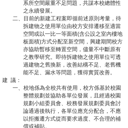
系所空間嚴重不足問題，共謀本校總體性
之永續發展。
二、目前的新建工程案即循前述原則考量，待
拆建物之使用單位由校方安排遷移至適當
空間或以一比一等面積
(
含公設之室內樓地
板面積
)
方式分配至新空間，興建期間校方
亦協助暫移至轉置空間，儘量不中斷原有
之教學研究。即待拆建物之使用單位可透
過建物之舊換新，改善結構不足、老舊機
能不足、漏水等問題，獲得實質改善。
建
議：
一、校地係為全校共有使用，校方係基於校園
整體規劃並協助各單位發展，且經過校園
規劃小組委員會、校務發展規劃委員會討
論通過後執行，各單位應充分配合，不應
以拒搬遷方式從而要求過度、不合理的補
償或補貼。