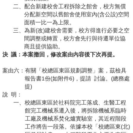
二、配合新建校舍工程拆除之館舍，校方無償
分配新空間以舊館舍使用室內
(
含公設
)
空間
面積一比一為上限
。
三、為新
(
改
)
建校舍需要，校方得進行必要之空
間調整或轉置，校方會先行與待遷單位協
商且提供協助。
決
議：本案撤回，修改案由內容後下次再提。
案由六：有關「校總區東區規劃調整」案，茲檢具
報告書
1
份
(
如附件
6)
，提請
討論。
(
總務處
提
)
說
明：
一、校總區東區於社科院完工落成、生醫工程
館完工機械系遷入後，將拆除機械系臨時
工廠及機械系焚化爐實驗室，其近程階段
工作將告一段落。依據本校「校總區東
(
北
)