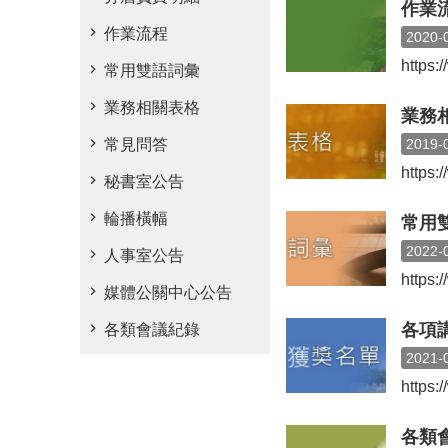
作業
作業流程
2020-
https
常用雙語詞彙
業務相關表格
業務
常見問答
2019-
https
秘書室公告
輪播橫幅
常用
2022-
人事室公告
https
媒體公關中心公告
各項
各類會議紀錄
2021-
https
各類