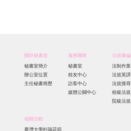
關於秘書室
服務團隊
法規彙編
秘書室簡介
秘書室
法制作業
辦公室位置
校友中心
法規英譯
主任秘書簡歷
訪客中心
法規搜尋
媒體公關中心
校級法規
院級法規
相關活動
臺灣大學杜鵑花節