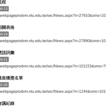
流程
08-13
://webpageprodvm.ntu.edu.tw/sec/News.aspx?n=27910&sms=1
相關表格
04-19
://webpageprodvm.ntu.edu.tw/sec/News.aspx?n=27890&sms=1
雙語詞彙
04-21
://webpageprodvm.ntu.edu.tw/sec/News.aspx?n=101153&sms=
講座獲獎名單
01-26
://webpageprodvm.ntu.edu.tw/sec/News.aspx?n=1244&sms=101
會議紀錄