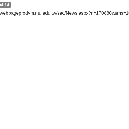
04-14
://webpageprodvm.ntu.edu.tw/sec/News.aspx?n=170880&sms=