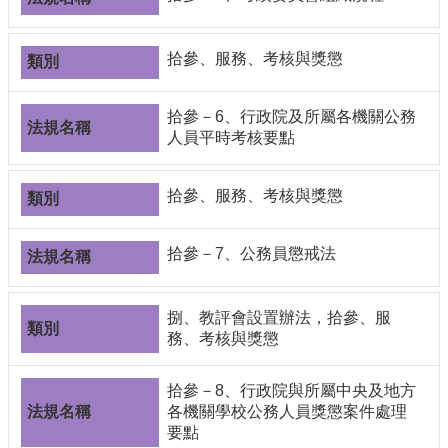
合
會
議
拾參、服務、考核與獎懲
紀
錄
拾參－6、行政院及所屬各機關公務
搜
人員平時考核要點
尋
其
拾參、服務、考核與獎懲
它
業
務
拾參－7、公務員懲戒法
相
關
捌、教評會設置辦法，拾參、服
活
務、考核與獎懲
動
拾參－8、行政院與所屬中央及地方
各機關學校公務人員獎懲案件處理
要點