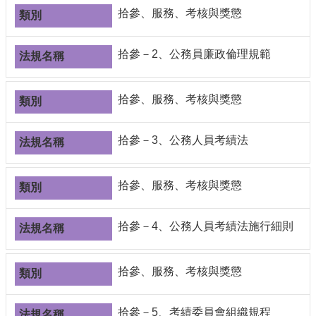
編
拾參、服務、考核與獎懲
行
政
拾參－2、公務員廉政倫理規範
會
議
校
拾參、服務、考核與獎懲
務
會
拾參－3、公務人員考績法
議
校
務
拾參、服務、考核與獎懲
發
展
拾參－4、公務人員考績法施行細則
規
劃
委
員
拾參、服務、考核與獎懲
會
綜
拾參－5、考績委員會組織規程