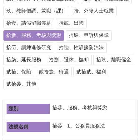
導
玖、教師借調、兼職（課）
覽
拾、外籍人士就業
常
拾壹、請假留職停薪
拾貳、出國
見
問
拾參、服務、考核與獎懲
拾肆、申訴與保障
答
拾伍、訓練進修研究
拾陸、性騷擾防治法
關
於
拾柒、延長服務
拾捌、退休、撫卹
拾玖、離職儲金
秘
書
貳拾、保險
貳拾壹、待遇
貳拾貳、福利
室
貳拾參、其他
服
務
團
拾參、服務、考核與獎懲
隊
法
拾參－1、公務員服務法
規
彙