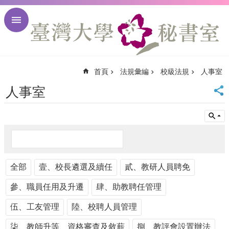
跳到主要內容區塊
進
階
搜
尋
首頁
法規彙編
校級法規
人事室
回
首
人事室
頁
臺
大
首
頁
臺
全部
大
壹、校長遴選及續任
貳、教研人員聘免
校
參、職員任用及升遷
肆、助教聘任管理
訊
English
伍、工友管理
陸、校聘人員管理
網
站
柒、教師升等、資格審查及敘薪
捌、教評會設置辦法