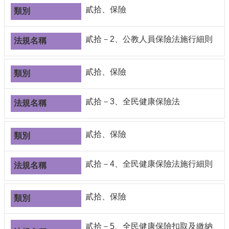
編
貳拾、保險
行
政
貳拾－2、公教人員保險法施行細則
會
議
校
貳拾、保險
務
會
貳拾－3、全民健康保險法
議
校
務
貳拾、保險
發
展
貳拾－4、全民健康保險法施行細則
規
劃
委
員
貳拾、保險
會
綜
貳拾－5、全民健康保險扣取及繳納