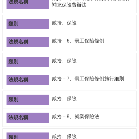
合
補充保險費辦法
會
議
貳拾、保險
紀
錄
搜
貳拾－6、勞工保險條例
尋
其
貳拾、保險
它
業
務
貳拾－7、勞工保險條例施行細則
相
關
貳拾、保險
活
動
貳拾－8、就業保險法
貳拾、保險