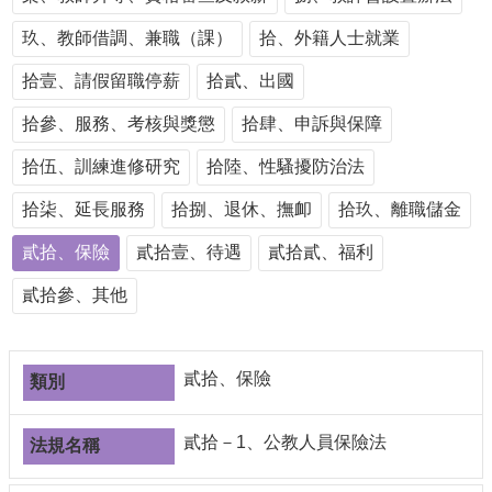
導
玖、教師借調、兼職（課）
覽
拾、外籍人士就業
常
拾壹、請假留職停薪
拾貳、出國
見
問
拾參、服務、考核與獎懲
拾肆、申訴與保障
答
拾伍、訓練進修研究
拾陸、性騷擾防治法
關
於
拾柒、延長服務
拾捌、退休、撫卹
拾玖、離職儲金
秘
書
貳拾、保險
貳拾壹、待遇
貳拾貳、福利
室
貳拾參、其他
服
務
團
貳拾、保險
隊
法
貳拾－1、公教人員保險法
規
彙