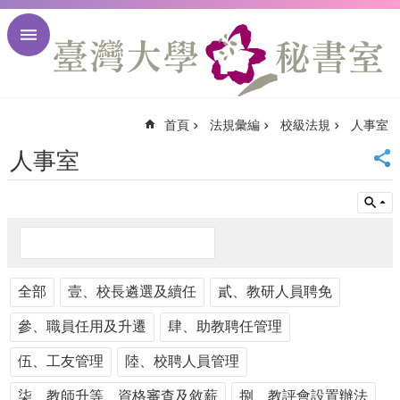
跳到主要內容區塊
進
階
搜
尋
首頁
法規彙編
校級法規
人事室
回
首
人事室
頁
臺
大
首
頁
臺
全部
大
壹、校長遴選及續任
貳、教研人員聘免
校
參、職員任用及升遷
肆、助教聘任管理
訊
English
伍、工友管理
陸、校聘人員管理
網
站
柒、教師升等、資格審查及敘薪
捌、教評會設置辦法