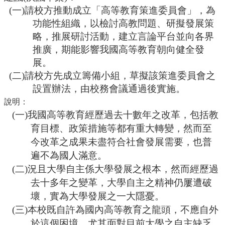
(一)
請校方推動成立「高等教育策進委員會」，為
功能性組織，以檢討高教問題、研擬發展策
略，推展研討活動，建立言論平台並向各界
推廣，期能影響我國高等教育朝向健全發
展。
(二)請校方先成立籌備小組，草擬該
策進委員會之
設置辦法，由校務會議通過後實施。
說明：
(一)我國高等教育經歷過去十數年之改革，包括教
育目標、政策措施等都有重大轉變，然而至
今改革之成果未盡符合社會發展需要，也普
遍不為國人滿意。
(二)況且大學自主係大學發展之根本，然而經歷過
去十多年之變革，大學自主之精神仍屢遭破
壞，實為大學發展之一大隱憂。
(三)本校既自許為國內高等教育之龍頭，不應自外
於這個困境，尤其面對目前大學之自主缺乏