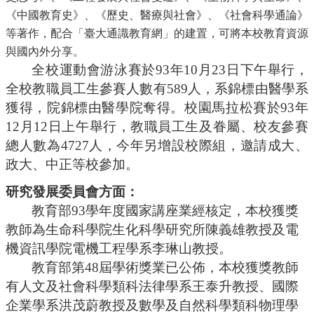
《中國教育史》、《歷史、醫療與社會》、《社會科學通論》
等著作，配合「臺大通識教育網」的建置，可將本校教育資源
與國內外分享。
全校運動會游泳賽於
93年10月23日下午舉行，
全校教職員工生參賽人數有589人，系錦標由醫學系
獲得，院錦標由醫學院奪得。校園馬拉松賽於93年
12月12日上午舉行，教職員工生及眷屬、校友參賽
總人數為4727人，今年另增設校際組，邀請成大、
政大、中正等校參加。
研究發展委員會方面：
教育部
93學年度國家講座業經核定，本校獲獎
教師為生命科學院生化科學研究所陳義雄教授及電
機資訊學院電機工程學系李琳山教授。
教育部第
48屆學術獎業已公佈，本校獲獎教師
有人文及社會科學類科法律學系王泰升教授、國際
企業學系洪茂蔚教授及數學及自然科學類科物理學