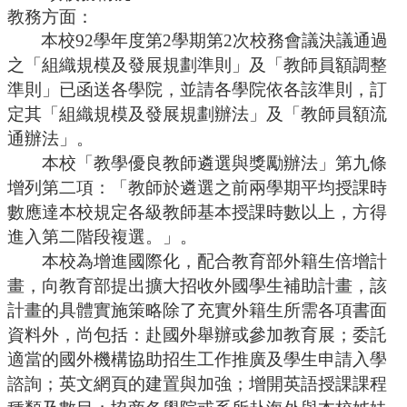
編
教務方面：
行
本校
92學年度第2學期第2次校務會議決議通過
政
之「組織規模及發展規劃準則」及「教師員額調整
會
準則」已函送各學院，並請各學院依各該準則，訂
議
定其「組織規模及發展規劃辦法」及「教師員額流
校
通辦法」。
務
本校「教學優良教師遴選與獎勵辦法」第九條
會
議
增列第二項：「
教師於遴選之前兩學期平均授課時
數應達本校規定各級教師基本授課時數以上，方得
校
進入第二階段複選。
務
」。
發
本校為增進國際化，配合教育部外籍生倍增計
展
畫，向教育部提出擴大招收外國學生補助計畫，該
規
計畫的具體實施策略除了充實外籍生所需各項書面
劃
委
資料外，尚包括：赴國外舉辦或參加教育展；委託
員
適當的國外機構協助招生工作推廣及學生申請入學
會
諮詢；英文網頁的建置與加強；增開英語授課課程
綜