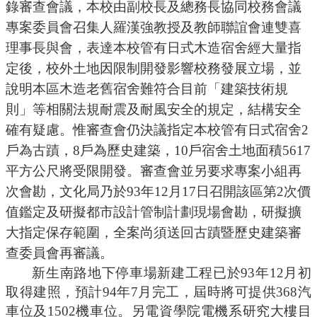
錄審查會議，本校由副校長及總務長協同校務會議
專案委員會召集人羅漢強教授及教師聯誼會連雙喜
理事長與會，表達本校管有日式木造宿舍經大量指
定後，
校外土地因限制開發影響校務發展立場
，並
說明本區木造老舊宿舍難符合目前「建築技術規
則」等相關法規耐震及耐風安全的規定，結構安全
確有疑慮。惟審查會仍決議指定本校管有日式宿舍2
戶為古蹟，8戶為歷史建築，10戶宿舍土地面積5617
平方公尺將受限開發。審查會並另要求專案小組再
次會勘，文化局乃於93年12月17日召開該區第2次價
值鑑定及研擬都市設計管制計劃現場會勘，研擬擴
大指定保存範圍，全案尚須送回古蹟暨歷史建築審
查委員會再審議。
新生南路地下停車場新建工程已於
93年
12月初
取得建照，預計94年7月完工，屆時將可提供368汽
車位及1502機車位。另電資學院電機系研究大樓目