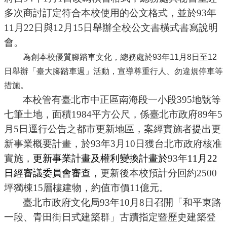
多次商討訂定符合本校使用的公文格式，並於93年
11月22日與12月15日舉辦全校公文書橫式書寫說明
會。
為創本校優質腳踏車文化，總務處於
93
年
11
月
8
日至
12
日舉辦「臺大腳踏車週」活動，宣導尊重行人、勿違規停車等
措施。
本校管有臺北市中正區南海段一小段
395地號等
七筆土地，面積1984平方公尺，係臺北市政府89年5
月5日逕行公告之都市更新地區，案經實施者
提出
更
新事業概要計畫，於93年3月10日獲台北市政府核准
實施，
更新事業計畫及權利變換計畫於
93年
11月22
日經審議委員會審查，
更新後本校預計分回約2500
坪
獨棟15層樓建物，約值市價11億元。
臺北市政府文化局
93年10月8日召開「和平東路
一段、青田街日式建築群」古蹟指定暨歷史建築登