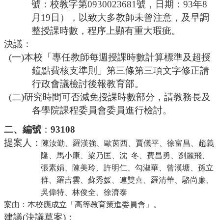
號：校教字第0930023681號，日期：93年8
月19日），以致大多教師未曾注意，及早調
整授課時數，程序上顯有重大瑕疵。
決議：
(一)本校「專任教師每週授課時數計算標準及超授
鐘點費核支準則」第三條第三項文字修正請
行政會議檢討後報教育部。
(二)研究時間可否減免授課時數部分，請教務長及
各學院課程委員會委員進行檢討。
二、編號
：
93108
提案人：
陳汝勤、羅漢強、歐茵西、賈儀平、徐富昌、趙義
隆、馬小康、梁乃匡、沈
冬、費昌勇、劉麗飛、
張素娟、陳美玲、許明仁、
勾淑華
、曾漢塘、孫立
群、羅吉雲、蘇秀媛、連雙喜、羅清華、駱尚廉、
吳偉特、林俊全、徐濟泰
案由：
本校應成立「高等教育策進委員會」。
建議
(決議草案)：