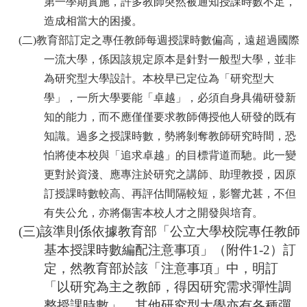
第一學期實施，許多教師突然被通知授課時數不足，
造成相當大的困擾。
(二)教育部訂定之專任教師每週授課時數偏高，遠超過國際
一流大學，係因該規定原本是針對一般型大學，並非
為研究型大學設計。本校早已定位為「研究型大
學」，一所大學要能「卓越」，必須自身具備研發新
知的能力，而不應僅僅要求教師傳授他人研發的既有
知識。過多之授課時數，勢將剝奪教師研究時間，恐
怕將使本校與「追求卓越」的目標背道而馳。此一變
更對於資淺、應專注於研究之講師、助理教授，因原
訂授課時數較高、再評估間隔較短，影響尤甚，不但
有失公允，亦將傷害本校人才之開發與培育。
(三)該準則係依據教育部「公立大學校院專任教師
基本授課時數編配注意事項」（附件1-2）訂
定，然教育部於該「注意事項」中，明訂
「以研究為主之教師，得因研究需求彈性調
整授課時數」，其他研究型大學亦有各種彈