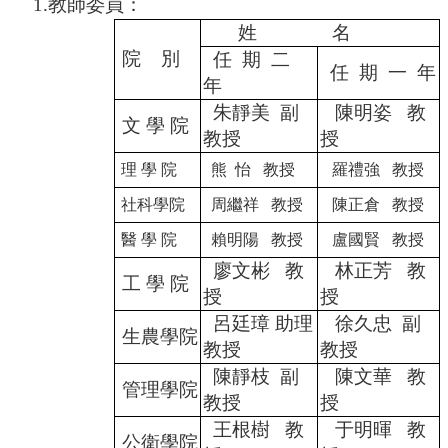
1.
教師委員：
姓
名
院
別
任
期
二
任
期
一
年
年
朱靜美
副
陳明姿
教
文 學 院
教授
授
理 學 院
熊
怡
教授
羅禮強
教授
社科學院
周繼祥
教授
陳正倉
教授
醫 學 院
賴明陽
教授
盧國賢
教授
廖文彬
教
林正芳
教
工 學 院
授
授
呂廷璋 助理
徐久忠
副
生農學院
教授
教授
陳靜枝
副
陳文華
教
管理學院
教授
授
王根樹
教
于明暉
教
公衛學院