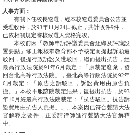
人事方面：
有關下任校長遴選，經本校遴選委員會公告並
受理收件，於
93年11月24日截止，共計收件9件，
已依相關規定審核候選人資格完竣。
本校前因
「教師申訴評議委員會組織及評議設
置要點」修正報核奉教育部不予核定而提起訴願遭
駁回，後提行政訴訟又遭駁回，繼而提出抗告，
經
最高行政法
院於
91年6月裁定：「原裁定廢棄，發
回台北高等行政法院」，臺北高等行政法院於92年
6月裁定：「原告之訴駁回，訴訟費用由原告負
擔。」本校不服該院裁定結果，復提出抗告，於93
年10月經最高行政法院裁定：「抗告駁回。抗告訴
訟費用由抗告人
負擔。」。本案因已符合聲請大法
官解釋之要件，正委請律師進行聲請大法官解釋
中。