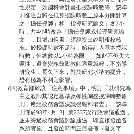
性規定，如國科會計畫抵授課時數等；該準
則卻逕自將在抵算授課時數上原本分開計算
之「擔任導師」和「指導研究論文」各2小
時，共4小時改為「擔任導師或指導研究論
文」，且增加但書「須經提出說明報校核
准。於授課時數不足時，始得計入基本授課
時數，但總數以2小時為限」。如此不但失去
彈性，還會變相鼓勵教師避重就輕，不指導
研究生，長久下來，對於研究水準的提升，
恐有極為不利之影響。
(四)教育部於該「注意事項」中，明訂「以研究為
主之教師其認定基準及彈性調整授課時數原
則，應經校務會議決議後報部備查」，該準
則僅於93年4月13日第2337次行政會議通過，
並未經過校務會議討論通過，即直接發函各
系所實施，且發函時間正值暑假（發文字