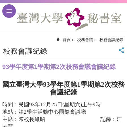
跳到主要內容區塊
進
階
搜
尋
首頁
校務會議
校務會議紀錄
回
首
校務會議紀錄
頁
臺
93學年度第1學期第2次校務會議會議紀錄
大
首
頁
國立臺灣大學
93學年度第1學期第2次校務
臺
會議紀錄
大
校
時間：民國
93年12月25日(星期六)上午9時
訊
地點：第
2學生活動中心國際會議廳
English
主席：陳校長維昭
記錄：江
網
站
若慧