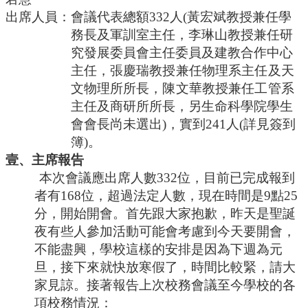
導
出席人員：會議代表總額
332人(黃宏斌教授兼任學
覽
務長及軍訓室主任，李琳山教授兼任研
常
究發展委員會主任委員
及建教合作中心
見
主任，張慶瑞教授兼任物理系主任及天
問
答
文物理所所長，陳文華教授兼任工管系
主任及商
研所所長，另生命科學院學生
關
會會長尚未選出
)，實到241人(詳見簽到
於
簿)。
秘
書
壹、主席報告
室
本次會議應出席人數332位，目前已完成報到
者有168位，超過法定人數，現在時間是9點25
服
務
分，開始開會。首先跟大家抱歉，昨天是聖誕
團
夜有些人參加活動可能會考慮到今天要開會，
隊
不能盡興，學校這樣的安排是因為下週為元
法
旦，接下來就快放寒假了，時間比較緊，請大
規
家見諒。接著報告上次校務會議至今學校的各
彙
項校務情況
：