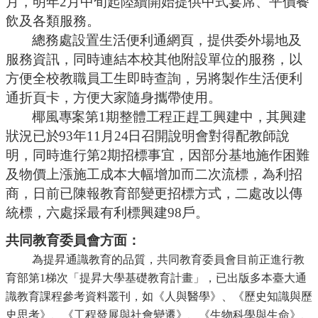
月，明年2月中旬起陸續開始提供中式宴席、平價餐
飲及各類服務。
總務處設置生活便利通網頁，提供委外場地及
服務資訊，同時連結本校其他附設單位的服務，以
方便全校教職員工生即時查詢，另將製作生活便利
通折頁卡，方便大家隨身攜帶使用。
椰風專案第
1期整體工程正趕工興建中，其興建
狀況已於93年11月24日
召開說明會對得配教師說
明，同時進行第
2期招標事宜，因部分基地施作困難
及物價上漲施工成本大幅增加而二次流標，為利招
商，日前已陳報教育部變更招標方式，二處改以傳
統標，六處採最有利標興建98戶。
共同教育委員會方面：
為提昇通識教育的品質，共同教育委員會
目前正進行教
育部第
1梯次「提昇大學基礎教育計畫」，已出版多本臺大通
識教育課程參考資料叢刊，如《人與醫學》、《歷史知識與歷
史思考》、《工程發展與社會變遷》、《生物科學與生命》、