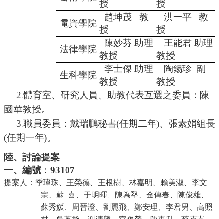
授
授
趙坤茂
教
洪一平
教
電資學院
授
授
陳妙芬 助理
王能君 助理
法律學院
教授
教授
李士傑 助理
陶錫珍
副
生科學院
教授
教授
2.體育室、研究人員、助教代表互選之委員：陳
國華教授。
3.職員委員：戴瑞鵬秘書(任期二年)、張素娟組長
(任期一年)。
陸、討論提案
一、編號
：
93107
提案人：
季瑋珠、王榮德、王根樹、林嘉明、賴美淑、李文
宗、蘇
喜、于明暉、陳為堅、金傳春、陳俊雄、
蘇秀媛、周晉澄、劉麗飛、鄭安理、李君男、高照