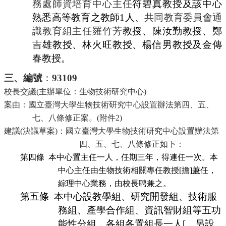
務處師資培育中心主任
符碧真教授及該中心
熟悉高等教育之教師
1人、
共同教育委員會通
識教育組主任羅竹芳
教授、陳汝勤教授、鄭
吉雄教授、林火旺教授、楊信男教授及金傳
春教授。
三、編號
：
93109
校長交議
(主辦單位：生物技術研究中心)
案由：
國立臺灣大學
生物技術研究中心設置辦法第四、五、
七、八條
修正案。
(附件2)
建議
(決議草案)：國立臺灣大學生物技術研究中心設置辦法第
四、五、七、八條修正如下：
第四條
本中心置主任一人，任期三年，得連任一次。本
中心主任由生物技術相關專任教授[擔]
兼
任，
綜理中心業務，由校長聘兼之。
第五條
本中心設教學組、研究開發組、技術服
務組、產學合作組、資訊智財組等五功
能性分組，各組各置組長一人[，另設