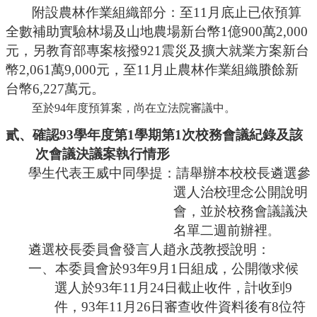
附設農林作業組織部分：至
11月底止已依預算
全數補助實驗林場及山地農場新台幣1億900萬2,000
元，另教育部專案核撥921震災及擴大就業方案新台
幣2,061萬9,000元，至11月止農林作業組織賸餘新
台幣6,227萬元。
至於
94
年度預算案，尚在立法院審議中。
貳、確認
93學年度第1學期第1次校務會議紀錄及該
次會議決議案執行情形
學生代表
王威中同學提：請舉辦本校校長遴選參
選人治校理念公開說明
會，並於校務會議議決
名單二週前辦裡
。
遴選校長委員會發言人趙永茂教授說明：
一、本委員會於
93年9月1日組成，公開徵求候
選人於93年11月24日截止收件，計收到9
件，93年11月26日審查收件資料後有8位符