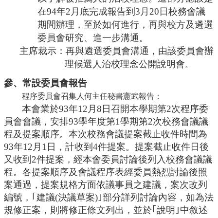
在
94年2月底完成報告到3月20日校務會議
期間辦理，至於如何進行，再與校方及遴選
委員會研究、進一步溝通。
主席裁示：再與遴選委員會溝通，由該委員會辦
理候選人治校理念公開說明會
。
參、常設委員會報告
程序委員會
召集人何主任秘書憲武報告：
本會業於
93年12月8日召開本學期第2次
程序委
員會
會議，安排
93學年度第1學期第2次校務會議議
程及提案順序。本次校務會議提案截止收件時間為
93年12月1日，計收到4件提案。提案截止收件日後
又收到2件提案，經本會委員討論後列入校務會議議
程。各提案順序及會議程序表經委員熱烈討論後照
案通過，提案規格方面依議事員之建議，案次改列
編號，｢建議(決議草案)｣部分詳列討論內容，如為法
規修正案，則將修正條文列出，並於｢說明｣中敘述