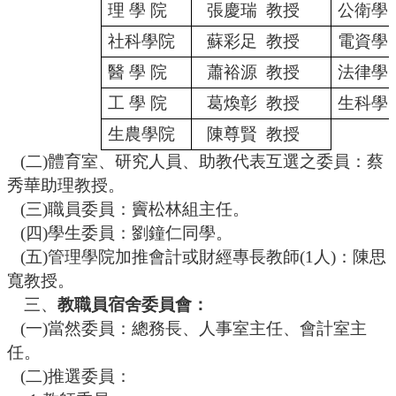
理 學 院
張慶瑞
教授
公衛學
社科學院
蘇彩足
教授
電資學
醫 學 院
蕭裕源
教授
法律學
工 學 院
葛煥彰
教授
生科學
生農學院
陳尊賢
教授
(二)體育室、研究人員、助教代表互選之委員：蔡
秀華助理教授。
(三)職員委員：竇松林組主任。
(四)學生委員：劉鐘仁同學。
(
五
)
管理學院加推會計或財經專長教師
(1人)：陳思
寬教授。
三、
教職員宿舍委員會：
(一)當然委員：總務長、人事室主任、會計室主
任。
(
二
)
推選委員：