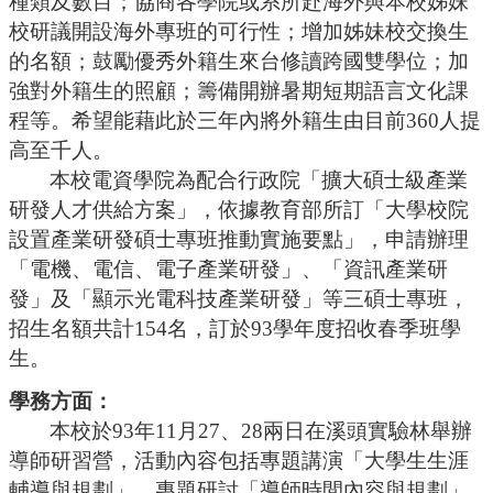
種類及數目；協商各學院或系所赴海外與本校姊妹
合
校研議開設海外專班的可行性；增加姊妹校交換生
會
的名額；鼓勵優秀外籍生來台修讀跨國雙學位；加
議
紀
強對外籍生的照顧；籌備開辦暑期短期語言文化課
錄
程等。希望能藉此於三年內將外籍生由目前
360人提
搜
高至千人。
尋
本校電資學院為配合行政院「擴大碩士級產業
其
研發人才供給方案」，依據教育部所訂「大學校院
它
設置產業研發碩士專班推動實施要點」，申請辦理
業
務
「電機、電信、電子產業研發」、「資訊產業研
發」及「顯示光電科技產業研發」等三碩士專班，
相
招生名額共計
154名，訂於93學年度招收春季班學
關
活
生。
動
學務方面：
本校於
93年11月27、28兩日在溪頭實驗林舉辦
導師研習營，活動內容包括專題講演「大學生生涯
輔導與規劃」、專題研討「導師時間內容與規劃」