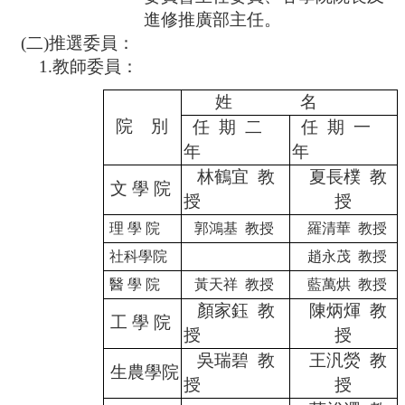
進修推廣部主任。
(二)推選委員：
1.教師委員：
姓
名
院
別
任
期
二
任
期
一
年
年
林鶴宜
教
夏長樸
教
文 學 院
授
授
理 學 院
郭鴻基
教授
羅清華
教授
社科學院
趙永茂
教授
醫 學 院
黃天祥
教授
藍萬烘
教授
顏家鈺
教
陳炳煇
教
工 學 院
授
授
吳瑞碧
教
王汎熒
教
生農學院
授
授