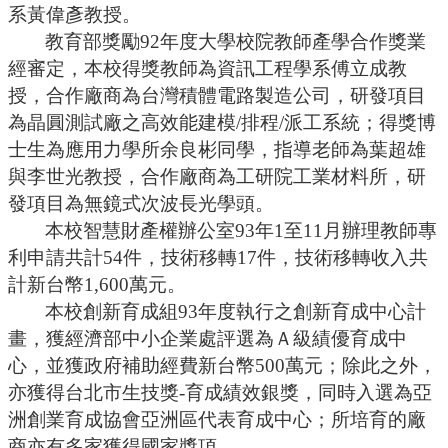
系黃偉彥教授。
教育部獎勵
92年度大學校院教師產學合作獎業
經審定，本校得獎教師為資訊工程學系傅立成教
授，合作廠商為台灣積體電路製造公司，研發項目
為晶圓測試廠之高效能建模/排程/派工系統；得獎博
士生為應用力學所余良彬同學，指導老師為葉超雄
與李世光教授，合作廠商為工研院工業材料所，研
發項目為無鏡式次波長光學頭。
本校智慧財產權辦公室
93年1至11月辦理教師專
利申請共計54件，技術移轉17件，技術移轉收入共
計新台幣1,600萬元
。
本校創新育成組
93年度執行之創新育成中心計
畫，獲經濟部中小企業處評選為Ａ級績優育成中
心，並獲政府補助經費新台幣500萬元；除此之外，
亦獲得台北市生技獎-育成績效銀獎，同時入選為亞
洲創業育成協會亞洲區代表育成中心；所培育的廠
商亦有多家獲得國家獎項。