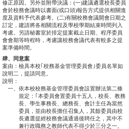
修正原因。另外並附帶
決議：
(一)建議遴選校長委員
會於校務會議時以書面(或口頭)報告方式提供相關進
度及資料予代表參考。(二)有關
校務會議開會日期之
訂定，建請將各相關流程及學校學期結束時間列入
考慮
。另請秘書室於排定提案截止日期、
程序委員
會
會期等時程時，考慮讓校務會議代表有較多之提
案準備時間。
肆、同意案
案由：檢具本校｢校務基金管理委員會｣委員名單如
說明二，提請同意。
說明：
一、依本校校務基金管理委員會設置辦法第二條
規定：｢本委員會置委員十五人，校長、教務
長、學生事務長、總務長、會計主任為當然
委員，並由校長擔任召集人，其餘委員由校
長遴選提經校務會議通過後聘任之，其中不
兼行政職務之教師代表不得少於三分之一。