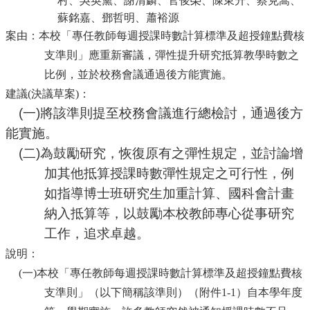
村、吳英黛、謝清麟、官俊榮、陳東升、蔡克嵩、
蘇銘嘉、鄧哲明、蕭裕源
案由：
本校「專任教師每週授課時數計算標準及超授鐘點費核
支準則」應重新審議，彈性提升研究抵算教學時數之
比例，並於校務會議通過後方能實施。
建議
(決議草案)：
(
一
)
將該準則提至校務會議進行總檢討，通過後方
能實施。
(
二
)
為鼓勵研究，恢復原有之彈性規定，並討論增
加其他抵算授課時數彈性規定之可行性，例
如指導博士班研究生加重計算、國科會計畫
納入抵算等，以鼓勵本校教師專心從事研究
工作，追求卓越。
說明：
(一)本校「專任教師每週授課時數計算標準及超授鐘點費核
支準則」（以下簡稱該準則）（附件1-1）自本學年度