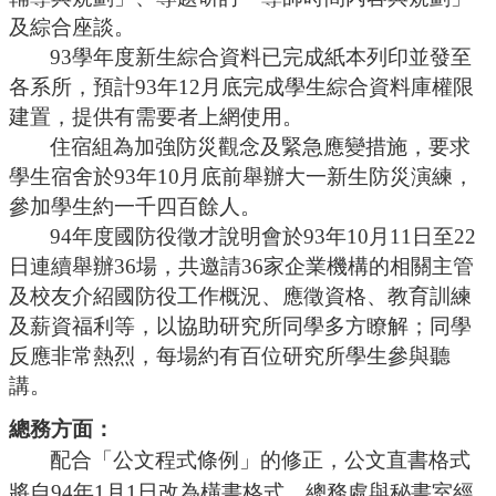
及綜合座談。
93學年度新生綜合資料已完成紙本列印並發至
各系所，預計93年12月底完成學生綜合資料庫權限
建置，提供有需要者上網使用。
住宿組為加強防災觀念及緊急應變措施，要求
學生宿舍於
93年10月底前舉辦大一新生防災演練，
參加學生約一千四百餘人。
94年度國防役徵才說明會於93年10月11日至22
日連續舉辦36場，共邀請36家企業機構的相關主管
及校友介紹國防役工作概況、應徵資格、教育訓練
及薪資福利等，以協助研究所同學多方瞭解；同學
反應非常熱烈，每場約有百位研究所學生參與聽
講。
總務方面：
配合「公文程式條例」的修正，公文直書格式
將自
94年1月1日改為橫書格式，總務處與秘書室經