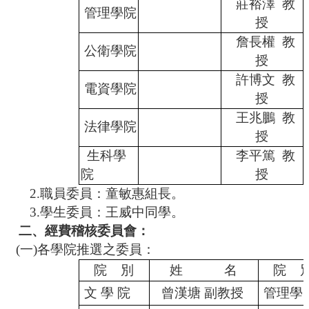
莊裕澤
教
管理學院
授
詹長權
教
公衛學院
授
許博文
教
電資學院
授
王兆鵬
教
法律學院
授
生科學
李平篤
教
院
授
2.職員委員：童敏惠組長。
3.
學生委員：王威中同學。
二、經費稽核委員會：
(一)各學院推選之委員：
院
別
姓
名
院
文 學 院
曾漢塘 副教授
管理學