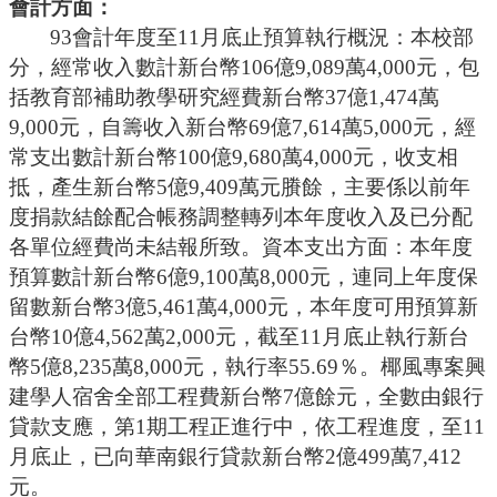
會計方面：
93會計年度至11月底止預算執行概況：本校部
分
，
經常收入數計新台幣
106億9,089萬4,000元，包
括教育部補助教學研究經費新台幣37億1,474萬
9,000元，自籌收入新台幣69億7,614萬5,000元，經
常支出數計新台幣100億9,680萬4,000元，收支相
抵，產生新台幣5億9,409萬元賸餘，主要係以前年
度捐款結餘配合帳務調整轉列本年度收入及已分配
各單位經費尚未結報所致。資本支出方面：本年度
預算數計新台幣6億9,100萬8,000元，連同上年度保
留數新台幣3億5,461萬4,000元，本年度可用預算新
台幣10億4,562萬2,000元，截至11月底止執行新台
幣5億8,235萬8,000元，執行率55.69％。椰風專案興
建學人宿舍全部工程費新台幣7億餘元，全數由銀行
貸款支應，第1期工程正進行中，依工程進度，至11
月底止，已向華南銀行貸款新台幣2億499萬7,412
元。