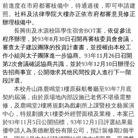
前進度在市府都審核備中，待通過後，即可申請建
照。
社科及法律學院大樓亦正依市府都審意見修正
辦理核備中。
長興街及水源校區學生宿舍
BOT案，
依促參法
程序辦理，於
93年
8月30日召開再審核委員會會議，
審查太子建設團隊的投資計畫書，並授權由本校工
作小組與太子團隊進一步協商。
93年
11月26日召開
第2次會議確認協商共識，並於
93年
12月10日辦理公
告招商事宜，公開徵求其他民間投資人進行下一階
段評選。
本校舟山路鹿鳴堂
1樓原蘇航餐廳至93年7月底
契約屆滿，由於原場地內部設施已老舊不堪亟需整
修，及鹿鳴堂2樓將規劃為戲劇所上課暨校文藝展演
中心，特規劃擴大1樓委外經營面積及業種，本案已
於93年11月5日公開招標，93年12月1日評選結果最
優申請人為美德耐股份有限公司，預計裝修期2個半