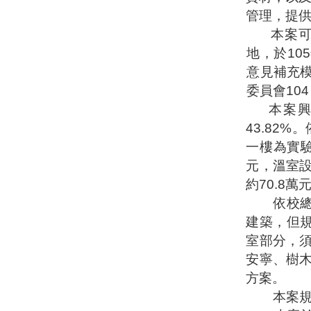
管理，提
本案
地，於
105
意見補充
委員會
10
本案
43.82%
。
一樓為實
元，溫室
約
70.8
萬
依校
建築，但
室部分，
安寧、樹
方案。
本案