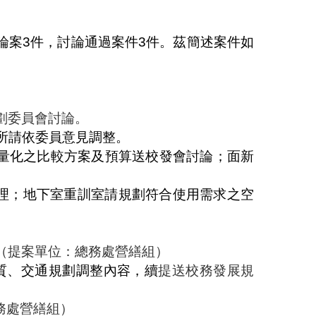
）
論案
3
件，討論通過案件
3
件。茲簡述案件如
劃委員會討論。
所請依委員意見調整。
量化之比較方案及預算送校發會討論；面新
理；地下室重訓室請規劃符合使用需求之空
。
（提案單位：總務處營繕組）
質、交通規劃調整內容，續
提送校務發展規
務處營繕組）