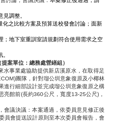
員會討論，會議決議：
本案修正後通過，請
意見調整。
量化之比較方案及預算送校發會討論；面新
理；地下室重訓室請規劃符合使用需求之空
訊。
（提案單位：總務處營繕組）
來水事業處協助提供新店溪原水，在取得足
ECOM)
團隊，針對瑠公圳意象復原及小椰林
果進行細部設計並完成瑠公圳意象復原之構
思亮館前
(
長約
360
公尺，寬度
13-25
公尺
)
，
，
會議決議：
本案通過，依委員意見修正後
委員會提送設計原則至本次委員會報告，會