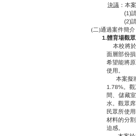
決議
：
本
(1)
(2)
(
二
)
通過案件簡介
1.
體育場觀眾
本校將
面層部份損
希望能將原
使用。
本案擬
1.78%
。觀
間、儲藏
水。觀眾席
民眾所使用
材料的分割
迫感。