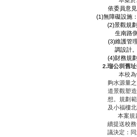
本案於
依委員意見
(1)
無障礙設施
(2)
景觀規
生南路
(3)
維護管
調設計
(4)
財務規
2.
瑠公圳舊址
本校為
夠水源量之
道景觀塑造
想。規劃範
及小福樓北
本案規
續提送校務
議決定：同