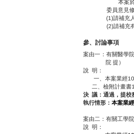
本案
委員意見
(1)
請補充
(2)
請補充
參、討論事項
案由一：有關醫學
院
提）
說
明：
一、本案業經
1
二、檢附計畫書
決
議：通過，提校
執行情形：
本案業
案由二：有關工學
說
明：