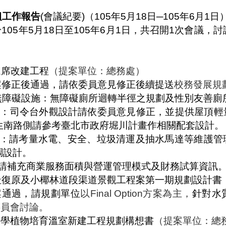
組工作報告
(
會議紀要
)
（
105
年
5
月
18
日
─105
年
6
月
1
日
於
105
年
5
月
18
日至
105
年
6
月
1
日，共召開
1
次會議，討
眾席改建工程
（提案單位：總務處）
案修正後通過，請依委員意見修正後續提送
校務發展規
無障礙設施：無障礙廁所迴轉半徑之規劃及性別友善廁
劃：司令台外觀設計請依委員意見修正，並提供屋頂輕
生南路側請參考臺北市政府堀川計畫作相關配套設計。
：請考量水電、安全、垃圾清運及抽水馬達等維護管
調設計。
請補充商業服務面積與營運管理模式及財務試算資訊
址復原及小椰林道段渠道景觀工程案第一期規劃設計書
案通過，請規劃單位
以
Final Option
方案為主，
針對水
委員會討論。
大學植物培育溫室新建工程規劃構想書
（提案單位：總