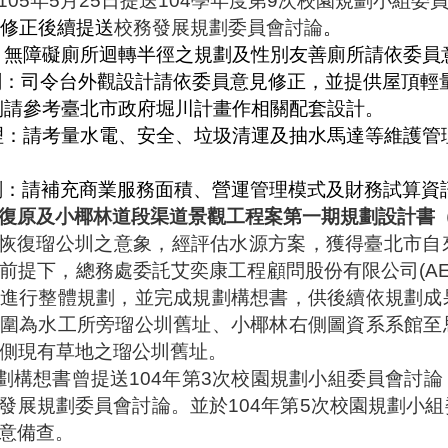
105
年
5
月
25
日提送
104
學年度第
9
次校園規劃小組委
修正後續提送
校務發展規劃委員會討論
。
：無障礙廁所迴轉半徑之規劃及性別友善廁所請依委員
劃：司令台外觀設計請依委員意見修正，並提供屋頂輕
側請參考臺北市政府堀川計畫作相關配套設計。
理：請考量水電、安全、垃圾清運及抽水馬達等維護管
。
劃：請補充商業服務面積、營運管理模式及財務試算資
復原及小椰林道段渠道景觀工程案第一期規劃設計書
恢復瑠公圳之意象，經評估水源方案，獲得臺北市自
前提下，總務處委託艾奕康工程顧問股份有限公司
(A
進行整體規劃，並完成規劃構想書，供後續依規劃成
圍為水工所旁瑠公圳舊址、小椰林右側圖資系系館至
側現有草地之瑠公圳舊址。
劃構想書曾提送
104
年第
3
次
校園規劃小組委員會
討論
發展規劃委員會討論。並於
104
年第
5
次校園規劃小組
意備查。