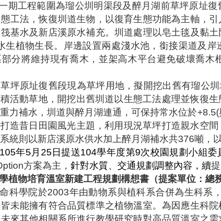
一期工程範圍為瑠公圳明渠段及醉月湖前草坪原址復
生態工法，恢復圳道生物，以復育生態功能為主軸，引
院筏基水及新店溪原水補充。圳道處理以皂土毯及黏土
水生植物生長。岸邊設置兩處淺水池，銜接渠道及岸
區部分將維持現有喬木，並架高木平台避免破壞喬木
前草坪原址復舊段現為草坪用地，擬開挖出舊有瑠公圳
面積活動草地，開挖出舊圳道以生態工法處理並恢復生
重力補水，圳道與醉月湖連通，可保持常水位於
+8.5(
，打造昔日田園風光主題，利用現況草坪打造親水空間
系統則以新店溪原水供水加上醉月湖補水共
376
噸，
105
年
5
月
25
日提送
104
學年度第
9
次校園規劃小組委
Option
方案為主，
針對水質、交通規劃調整內容，續
提
學植物培育溫室新建工程規劃構想書（提案單位：總
命科學院於
2003
年由動物系與植科系合併為生科系
上皆未能擁有符合品質標準之植物溫室。為因應生科院
及未來其他相關系所進行教學研究時對高品質溫室之需