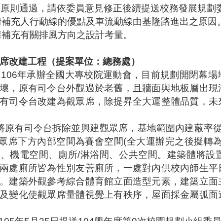
案原則通過，請依委員意見修正後續提送
校務發展規劃
請補充人行動線的優點及車流動線由基隆路進出之原因
請補充有關排風方向之設計考量。
席改建工程（提案單位：總務處）
於
106
年承辦全國大專校院運動會，目前規劃開閉幕場
壞，原有司令台外觀過於老舊，且牆面與地板層出現
有司令台改建為
觀眾席
，除提昇全大運整體品質，未
將原有司令台拆除並興建
觀眾席
，基地範圍內建蔽率
眾席下方內部空間為賽會空間
(
全大運辦完之後擬轉
室、機電空間、廁所
/
淋浴間、公共空間。建築體將設
兩處廁所皆為性別友善廁所，一處對內供校內師生平
。建築外觀參考綜合體育館立面造型元素，建築立面
及變化使觀眾席量體視覺上有秩序，屋面採金屬弧面