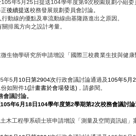
於
105
年
5
月
25
日提送
104
學年度第
9
次校園規劃小組委
修正
後續提送
校務發展規劃委員會討論
。
人行動線的優點及車流動線由基隆路進出之原因。
有關排風方向之設計考量。
院微生物學研究所申請增設「國際三校農業生技與健康
05
年
5
月
10
日第
2904
次
行政會議討論通過及
105
年
5
月
1
份如附件
1
(
計畫書於會場發送
)
，請參閱。
務會議討論。
經
105
年
6
月
18
日
104
學年度第
2
學期第
2
次
校務會議討論
院土木工程學系碩士班申請增設「測量及空間資訊組」