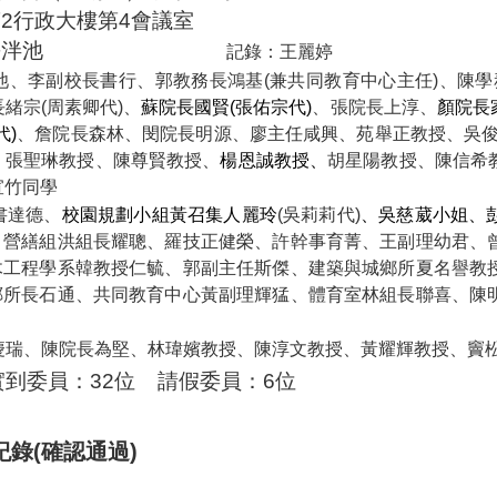
第
2
行政大樓第
4
會議室
長泮池
記錄：王麗婷
池、李
副校長書行、郭教務長鴻基
(
兼共同教育中心主任
)
、陳學
長緒宗
(
周素卿代
)
、
蘇
院長國賢
(
張佑宗代
)
、張院長上淳、
顏
院長
代
)
、詹院長森林
、閔院長明源、
廖主任咸興、苑舉正
教授、
吳
、張聖琳教授、
陳尊賢教授、
楊恩誠教授、
胡星陽教授
、
陳信希
宣竹同學
書達德、
校園規劃小組
黃召集人麗玲
(
吳莉莉
代
)
、
吳慈葳小姐、
、
營繕組洪組長耀聰、羅技正健榮、許幹事育菁、王副理幼君、
木工程學系韓教授仁毓、郭副主任斯傑、建築與城鄉所夏名譽教
鄭所長石通、共同教育中心黃副理輝猛、體育室林組長聯喜、陳
慶瑞、陳院長為堅、林瑋嬪
教授、
陳淳文教授
、
黃耀輝教授、
竇
實到委員：
32
位
請假委員：
6
位
紀錄
(
確認通過
)