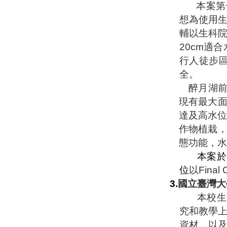
本案第
想為使用
輔以生科
20cm
適合
行人徒步
全。
醉月湖
現有最大
達及高水位
作物植栽
態功能，水
本案於
位
以
Final 
3.
國立臺灣大
本校生
究和教學
資材，以