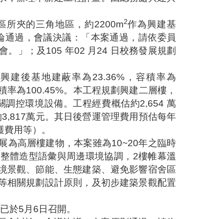
2
區所夾的三角地區，約
2200m
作為興建基
論通過，會議決議：「本案通過，請依委員
會。」；及
105
年
02
月
24
日校務發展規劃
興建後基地建蔽率為
23.36%
，容積率為
積率為
100.45%
。本工程規劃興建二層樓，
關調控環境設備。工程經費概估約
2,654
萬
約
3,817
萬元。其日後營運管理費用預估每年
護費用等）。
展為高層樓建物，本案雖為
10~20
年之臨時
築整體造型語彙與周邊環境協調，
2
樓帷幕溫
境景觀、節能、生態建築、避免影響宿舍區
等相關規劃設計原則，及初步建築景觀配置
已於
5
月
6
日召開。