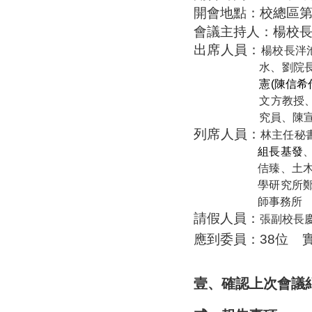
開會地點：校總區
會議主持人：楊校
出席人員：
楊校長泮
水、劉院
憲
(
陳信希
文方教授
究員
、
陳
列席人員：
林主任秘
組長基發
佶臻、土
學研究所
師事務所
請假人員：
張副校長
應到委員：
38
位
壹、確認上次會議