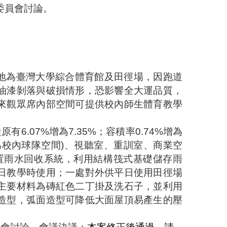
委員會討論。
。
地為臺灣大學綜合體育館及田徑場，因跑道
油漆剝落與破損情形，恐影響全大運品質，
來觀眾席內部空間可提供校內師生體育教學
從原有
6.07%
增為
7.35%
；容積率
0.74%
增為
為校內球隊空間
)
、視聽室、重訓室、商業空
置雨水回收系統，利用結構筏式基礎儲存雨
日教學時使用；一處對外供平日使用田徑場
主要材料為磚紅色二丁掛及洗石子，並利用
造型，弧面造型可降低大面屋頂易產生的壓