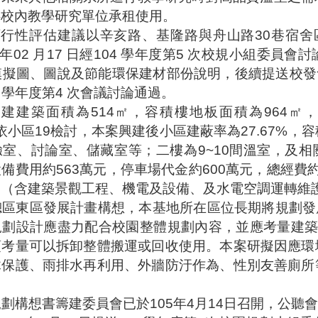
供校內教學研究單位承租使用。
可行性評估建議以辛亥路、基隆路與舟山路
30
巷宿舍
年
02
月
17
日經
104
學年度第
5
次校規小組委員會討
模擬圖、圖說及節能環保建材部份說明，後續提送校發
4
學年度第
4
次會議討論通過。
興建建築面積為
514
㎡，容積樓地板面積為
964
㎡，
依小區
19
檢討，本案興建後小區建蔽率為
27.67%
，容
驗室、討論室、儲藏室等；二樓為
9~10
間溫室，及相
設備費用約
563
萬元，停車場代金約
600
萬元，總經費
元（含建築景觀工程、機電及設備、及水電空調運轉維
總區東區發展計畫構想，本基地所在區位長期將規劃發
規劃設計應盡力配合校園整體規劃內容，並應考量建
須考量可以拆卸整體搬運或回收使用。本案研擬因應環
木保護、雨排水再利用、外牆防汙作為、性別友善廁所
規劃構想書籌建委員會已於
105
年
4
月
14
日召開，公聽會