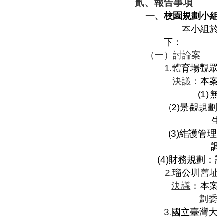
貳、報告事項
一、
校園規劃小
本小組
下：
（一）討論案
1.
體育場觀
決議
：
本
(1)
(2)
景觀規
(3)
維護管理
(4)
財務規劃：
2
.
瑠公圳舊
決議
：
本
劃
3.
國立臺灣