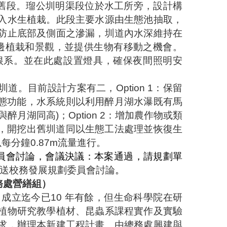
舊段。瑠公圳明渠段位於水工所旁，設計構
入水生植栽。此段主要水源由生態池抽取，
防止底部及側面之滲漏，圳道內水深維持在
邊植栽和景觀，並提供生物有移動之機會。
根系。並在此處設置燈具，確保夜間照明安
圳道。目前設計方案有二，
Option 1
：保留
態功能，水系統則以利用醉月湖水瀑既有馬
與醉月湖同高
)
；
Option 2
：增加農作物或類
，開挖出舊圳道同以生態工法處理並恢復生
以每分鐘
0.87m
流量進行。
員會討論，會議決議：本案通過，請規劃單
送校務發展規劃委員會討論
。
務處營繕組）
，成立迄今已
10
年有餘，但生命科學院在研
植物研究教學植材、昆蟲系課程實作及實驗
求，辦理本新建工程計畫。由總務處興建與