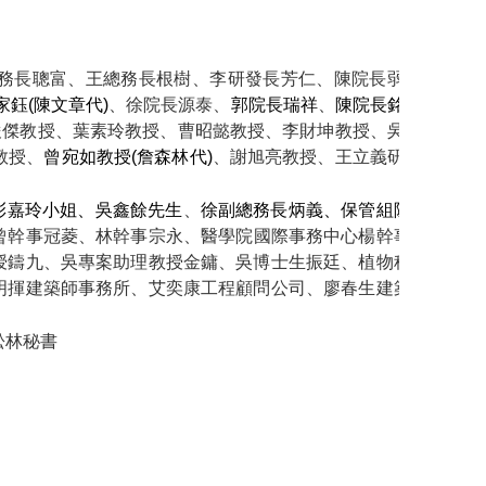
務長聰富、王總務長根樹、李研發長芳仁
、陳
院長弱
家鈺
(
陳文章代
)
、徐
院長源泰、
郭院長瑞祥
、
陳院長銘
俊傑教授
、
葉素玲教授、曹昭懿教授
、李財坤教授、
吳
教授
、
曾宛如教授
(
詹森林代
)
、
謝旭亮教授
、
王立義研
彭嘉玲小姐、吳鑫餘先生
、
徐副總務長炳義、保管組陳
曾幹事冠菱、林幹事宗永、醫學院國際事務中心楊幹事
授鑄九、吳專案助理教授金鏞、吳博士生振廷、植物科
明揮建築師事務所、艾奕康工程顧問公司、廖春生建築
松林秘書