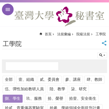
跳到主要內容區塊
進
階
搜
尋
首頁
法規彙編
院級法規
工學院
回
首
工學院
頁
臺
大
首
頁
臺
全部
大
壹、組織
貳、委員會
參、講座
肆、教師
校
伍、彈性加給教研人員
陸、教學
柒、研究
訊
English
捌、學生
玖、服務
拾、榮譽
拾壹、安全衛生
網
站
拾貳、貴重儀器實驗室
拾參、學術領域全面提升計畫