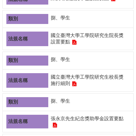
編
行
政
捌、學生
會
議
國立臺灣大學工學院研究生院長獎
校
設置要點
務
會
捌、學生
議
校
國立臺灣大學工學院研究生校長獎
務
施行細則
發
展
規
捌、學生
劃
委
員
張永京先生紀念獎助學金設置要點
會
綜