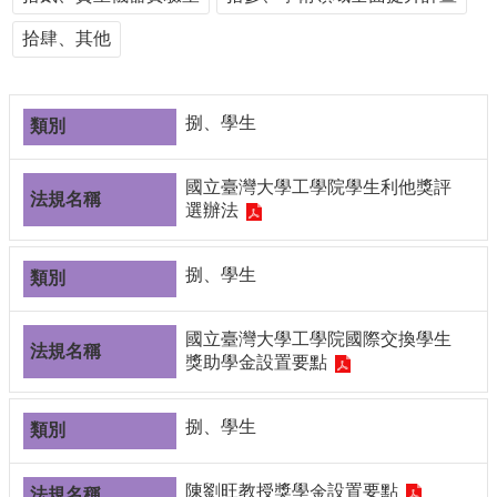
導
拾肆、其他
覽
常
見
問
捌、學生
答
關
國立臺灣大學工學院學生利他獎評
於
選辦法
秘
書
捌、學生
室
服
國立臺灣大學工學院國際交換學生
務
獎助學金設置要點
團
隊
捌、學生
法
規
彙
陳劉旺教授獎學金設置要點