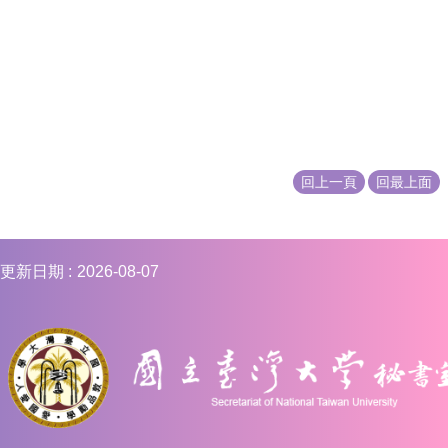
編
行
政
會
議
校
務
會
回上一頁
回最上面
議
校
務
更新日期
2026-08-07
發
展
規
劃
委
員
會
綜