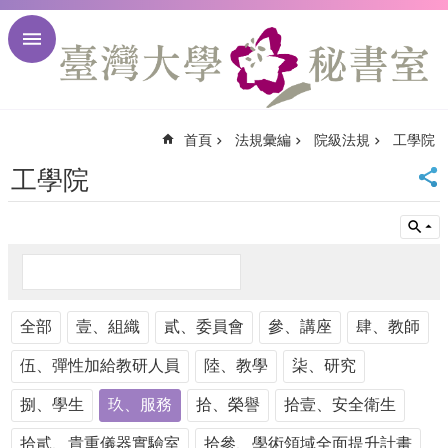
跳到主要內容區塊
進
階
搜
尋
首頁
法規彙編
院級法規
工學院
回
首
工學院
頁
臺
大
首
頁
臺
全部
大
壹、組織
貳、委員會
參、講座
肆、教師
校
伍、彈性加給教研人員
陸、教學
柒、研究
訊
English
捌、學生
玖、服務
拾、榮譽
拾壹、安全衛生
網
站
拾貳、貴重儀器實驗室
拾參、學術領域全面提升計畫