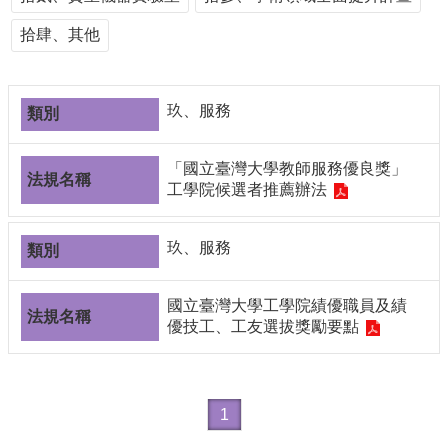
導
拾肆、其他
覽
常
見
問
玖、服務
答
關
「國立臺灣大學教師服務優良獎」
於
工學院候選者推薦辦法
秘
書
玖、服務
室
服
國立臺灣大學工學院績優職員及績
務
優技工、工友選拔獎勵要點
團
隊
法
規
1
彙