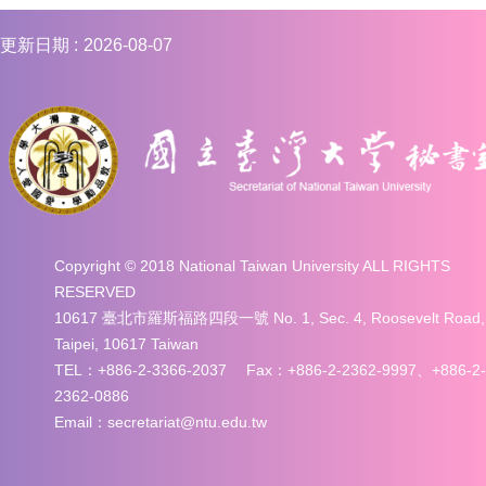
合
會
更新日期
2026-08-07
議
紀
錄
搜
尋
其
它
業
務
Copyright © 2018 National Taiwan University ALL RIGHTS
RESERVED
相
10617 臺北市羅斯福路四段一號 No. 1, Sec. 4, Roosevelt Road,
關
Taipei, 10617 Taiwan
活
動
TEL：+886-2-3366-2037 Fax：+886-2-2362-9997、+886-2-
2362-0886
Email：secretariat@ntu.edu.tw