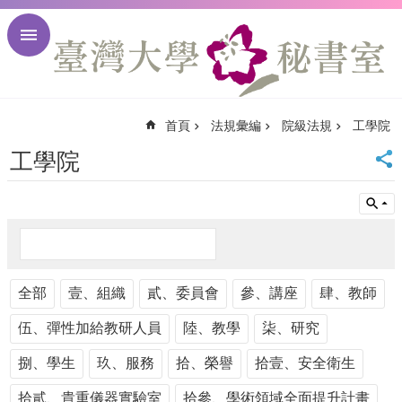
跳到主要內容區塊
進
階
搜
尋
首頁
法規彙編
院級法規
工學院
回
首
工學院
頁
臺
大
首
頁
臺
全部
大
壹、組織
貳、委員會
參、講座
肆、教師
校
伍、彈性加給教研人員
陸、教學
柒、研究
訊
English
捌、學生
玖、服務
拾、榮譽
拾壹、安全衛生
網
站
拾貳、貴重儀器實驗室
拾參、學術領域全面提升計畫