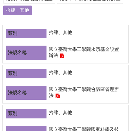
導
拾肆、其他
覽
常
見
問
拾肆、其他
答
關
國立臺灣大學工學院永續基金設置
於
辦法
秘
書
拾肆、其他
室
服
國立臺灣大學工學院會議區管理辦
務
法
團
隊
拾肆、其他
法
規
彙
國立臺灣大學工學院國家科學及技