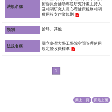
編
術委員會補助專題研究計畫主持人
及相關研究人員心理健康服務相關
行
費用報支作業規則
政
會
議
拾肆、其他
校
務
國立臺灣大學工學院空間管理使用
會
規定暨收費標準
議
校
務
發
1
展
規
劃
委
員
回上一頁
回最上面
會
綜