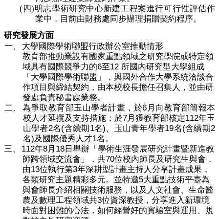
(四)
明志學術研究中心新建工程案進行可行性評估作
業中，目前由財務處同步辦理捐贈契約程序。
研究發展方面
一、
大學國際學術聯盟行政辦公室推動情形
教育部推動業設有國家重點領域之研究學院或特定領
6
12
域具有國際競爭力的
至
所國內研究型大學組成
「大學國際學術聯盟」，與國外合作大學系統洽談合
作項目與締結契約，由本校校長擔任召集人，並由研
發處負責秘書處業務。
6
二、
為爭取教育部
玉山學者
計畫
，於
月向教育部簡報本
7
112
校人才延攬及支持措施；於
月獲教育部核定
年玉
2
(
1
)
19
(
2
山學者
名
含續期
名
、玉山青年學者
名
含續期
)
1
名
及國際優秀人才
名。
112
8
18
三、
年
月
日舉辦「學術生涯發展研究計畫暨新進教
70
師跨領域交流會」，共
位校內師長及研究生與會，
13
3
由
位執行第
年深耕型計畫主持人分享計畫成果，
5
各類研究主題精彩多元。並特邀
大重點技術平臺為
與會師長介紹相關技術服務，以及人文社會、生命醫
3
農及數理工程領域共
位資深教授，分享進入新環境
時面對困難的心法，如何經營好的實驗室與運用、規