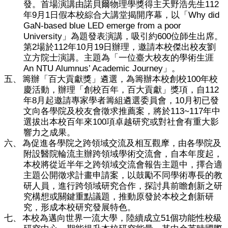
112
發。首場演講由諾貝爾物理學獎得主天野浩先生
9
1
Why did
年
月
日假本校綜合大講堂揭開序幕，以「
GaN-based blue LED emerge from a poor
University
600
」為題發表演講，吸引約
位師生出席。
2
112
10
19
第
場於
年
月
日辦理，邀請本校傑出校友劉
立方院士演講。主題為
「一位臺大校友的學術生涯
An NTU Alumnus’ Academic Journey
」。
100
五、
籌辦「百大貢獻獎」遴選，為籌辦本校創校
年校
112
慶活動，辦理「創校百年，百大貢獻」獎項，自
8
10
年
月起邀請專家學者籌組遴選委員會，
月初已發
113~117
文向各學院及校友會徵求推薦案，將於
年中
100
選拔出本校百年來
項卓越研究或對社會有重大影
響力之成果。
六、
為促進各學院之跨領域交流及相互觀摩，由各學院及
附設醫院輪流主辦跨領域學術交流會，自本年度起，
本校將從近半年之跨領域交流會報告主題中，擇合適
主題公開徵求計畫申請案，以鼓勵不同學術專長的教
研人員，進行跨領域研究合作，探討具前瞻創新之研
究構想或關鍵重點議題，推動原發於本校之創新研
究，形成本校研究發展特色。
51
七、
本校為邁向世界一流大學，陸續成立
個功能性校級