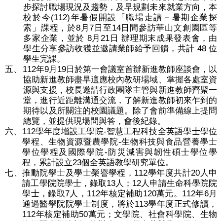
步探討職場現況及趨勢，及早規劃未來就業方向，本
(112)
校於今
年暑假開設「職場走讀－暑期企業探
8
7
14
索」課程，於
月
日至
日間參訪華山文創園區等
8
21
多家企業，並於
月
日
辦理期末成果發表會，由
48
學生分享參訪收獲並邀請業師給予回饋，共計
位
學生完課。
112
9
19
五、
年
月
日於第一會議室首辦新進教師座談會，以
協助新進教師盡早適應校內教研場域、掌握各處室資
源與支援，校長邀請行政團隊主管與新進教師齊聚一
堂，進行近距離溝通交流，了解新進教師初來乍到的
期待以及所關注的校園議題。除了會前準備線上提問
總覽，並提供現場問與答，會後紀錄。
112
-
六、
學年度增設工學院
智慧工程科技全英語學士學位
-
學程、生物資源暨農學院
生物科技與食品營養學士
-
學位學程及國際學院
防災減害與韌性碩士學位學
23
程，累計設立
個全英語教學研究單位。
112
20
七、
推動院學士及學士榮譽學程，
學年度共計
人申
13
12
請工學院院學士，錄取
人；
人申請生命科學院院
7
112
120
112
6
學士，錄取
人，
年核定補助
萬元。
年
月
113
通過醫學院院學士制度，將於
學年度正式修讀，
112
50
年核定補助
萬元；文學院、社會科學院、生物