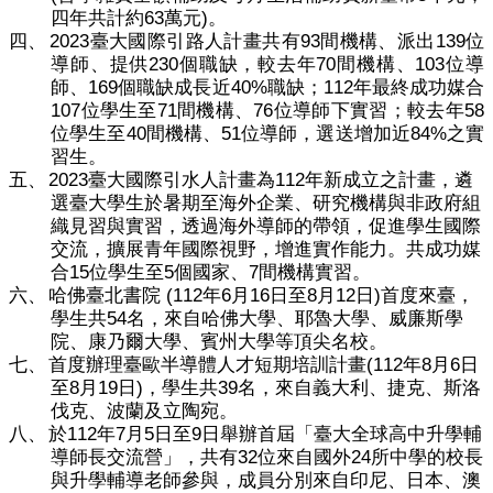
63
)
四年共計約
萬元
。
2023
93
139
四、
臺大國際引路人計畫共有
間機構、派出
位
230
70
103
導師、提供
個職缺，較去年
間機構、
位導
169
40%
112
師、
個職缺成長近
職缺；
年最終成功媒合
107
71
76
58
位學生至
間機構、
位導師下實習；較去年
40
51
84%
位學生至
間機構、
位導師，選送增加近
之實
習生。
2023
112
五、
臺大國際引水人計畫為
年新成立之計畫，遴
選臺大學生於暑期至海外企業、研究機構與非政府組
織見習與實習，透過海外導師的帶領，促進學生國際
交流，擴展青年國際視野，增進實作能力。共成功媒
15
5
7
合
位學生至
個國家、
間機構實習。
(112
6
16
8
12
)
六、
哈佛臺北書院
年
月
日至
月
日
首度來臺，
54
學生共
名，來自哈佛大學、耶魯大學、威廉斯學
院、康乃爾大學、賓州大學等頂尖名校。
(112
8
6
七、
首度辦理臺歐半導體人才短期培訓計畫
年
月
日
8
19
)
39
至
月
日
，學生
共
名
，來自義大利、捷克、斯洛
伐克、波蘭及立陶宛。
112
7
5
9
八、
於
年
月
日至
日舉辦首屆「臺大全球高中升學輔
32
24
導師長交流營」，共有
位來自國外
所中學的校長
與升學輔導老師參與，成員分別來自印尼、日本、澳