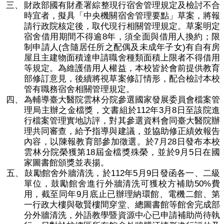
三、
財政部國有財產署綜整現行宿舍管理規定及檢討不合
時宜者，擬具「中央機關宿舍管理要點」草案，將報
請行政院核定後，取代現行相關管理規定。草案明定
8
宿舍借用期間不得逾
年，須全面與借用人換約；限
(
)
制申請人
含隨居任所之配偶及未成年子女
有自有房
屋且主建物面積達申請職舍種類面積上限者不得借用
等規定。為維護借用人權益，本校皆於會前提供教育
部修訂意見，後續將視草案修訂情形，配合檢討本校
管有職務宿舍相關管理規定。
四、
為輔導臺大醫院雲林分院參選國家發展委員會檔案管
112
3
8
理局主辦之金檔獎，文書組於
年
月
日至該院進
行檔案管理實地訪評，對其參選資料會同臺大醫院辦
理共同審查，給予指導與建議，並協助修正績效報告
7
28
內容，以陳報教育部參加徵選。於
月
日發布本校
18
9
5
雲林分院榮獲第
屆金檔獎殊榮，並於
月
日在國
家圖書館頒獎並表揚。
112
5
9
五、
鼔勵館舍外牆清洗，於
年
月
日發函各一、二級
50
%
單位，鼓勵館舍進行外牆清洗可獲校方補助
費
9
用，截至同年
月底止已辦理納環館、電機二館、第
一行政大樓與敬賢樓間穿堂、總圖書館等館舍完成部
分外牆清洗，外語教學暨資源中心已申請補助尚待執