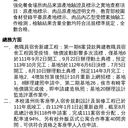
強化餐食場所肉品來源產地驗證及標示之實地查察項
目：原產地標示、肉品原產地證明文件、教育部校園
食材登錄平臺原產地標示。肉品內乙型受體素抽驗工
作檢測，檢驗結果含量全數均符合法規標準規定，全
數合格。
總務方面
6
一、
教職員宿舍新建
工程
：第一期
案貸款興建教職員宿
6
舍工程因受疫情、物價波動影響多次流標，僅基地
111
9
2
9
22
於
年
月
日開工，
月
日辦理動土典禮，預定
113
10
5
112
6
6
7
5
年
月完工；基地
於
年
月
日決標，
月
日
8
10
114
3
開工，
月
日辦理動土典禮，預定
年
月完工；
2
4
10
基地
、
增加預算後預計
月重新上網招標；基地
1
8
26
、
辦理建照申請中。第二期基地
，俟市有畸零
20
地價購完成後，即申請建造執照；基地
辦理設計
監造評選作業中。
二、
本校溫州街客座學人宿舍規劃設計及裝修工程已於
111
112
1
1
8
年底竣工，自
年
月
日起重新啟用，截至
月
118
111
底總計收到
件申請案，完成
案宿舍分配，分
94
%
40
配率達
。另有
校外飯店式公寓合作專案
間房
間，可供符合資格之客座學人入住申請。