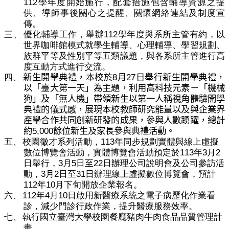
112
學年度開始施行，配套措施包含輔導資源之提
供、導師事後關心之提醒、關懷網絡連結及制度宣
傳。
112
三、
優化輔導工作，舉辦
學年度與系所主管有約，以
世界咖啡館模式就學生輔導、心理輔導、學習規劃、
族群平等及性別平等五類議題，與各系所主管進行高
度互動方式進行交流。
8
27
四、
新生開學典禮，本校於
月
日舉行新生開學典禮，
以「臺大第一天」為主題，利用高科技元素－「機械
狗」及「無人機」帶領新生以第一人稱視角體驗開學
典禮的儀式感，展現本校教師研究能量以及與企業界
產學合作共同創新研發的成果，參與人數踴躍，總計
5
,
000
約
餘位新生及家長參與典禮活動。
113
五、
校園徵才系列活動，
年同步規劃實體與線上虛擬
113
3
2
數位博覽會活動，實體博覽會活動預定於
年
月
3
5
22
日舉行，
月
日至
日辦理公司說明會及公司參訪活
3
2
31
動，
月
日至
日辦理線上虛擬數位博覽會，預計
112
10
年
月下旬開放企業報名。
112
4
10
六、
年
月
日啟用新醫療系統之電子病歷化作業看
診，減少門診行政作業，提升醫療服務效率。
七、
執行國立臺灣大學校園餐廳豬肉牛肉食品品質管理計
畫