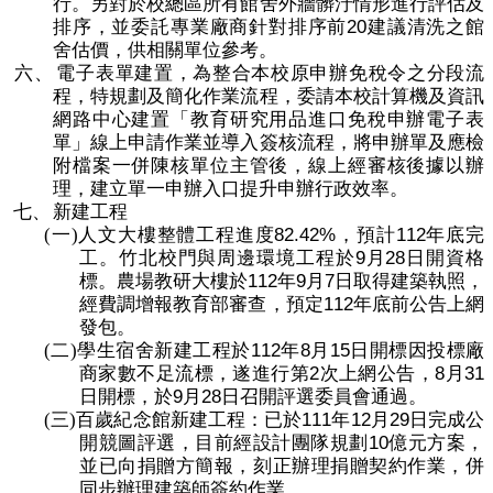
行。另對於校總區所有館舍外牆髒汙情形進行評估及
20
排序，並委託專業廠商針對排序前
建議清洗之館
舍估價，供相關單位參考。
六、
電子表單建置，為整合本校原申辦免稅令之分段流
程，特規劃及簡化作業流程，委請本校計算機及資訊
網路中心建置「教育研究用品進口免稅申辦電子表
單」線上申請作業並導入簽核流程，將申辦單及應檢
附檔案一併陳核單位主管後，線上經審核後據以辦
理，建立單一申辦入口提升申辦行政效率。
七、
新建
工程
82.42
%
112
(一)
人文大樓整體工程進度
，預計
年底完
9
28
工。
竹北
校門與周邊環境工程於
月
日開資格
112
9
7
標。農場教研大樓於
年
月
日取得建築執照，
112
經費調增報教育部審查，預定
年底前公告上網
發包。
112
8
15
(二)
學生宿舍新建工程
於
年
月
日開標因投標廠
2
8
31
商家數不足流標，遂進行第
次上網公告，
月
9
28
日開標，於
月
日召開評選委員會通過。
111
12
29
(三)
百歲紀念館新建工程：已於
年
月
日完成公
10
開競圖評選，目前經設計團隊規劃
億元方案，
並已向捐贈方簡報，刻正辦理捐贈契約作業，併
同步辦理建築師簽約作業。