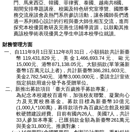
8
門、馬來西亞、韓國、菲律賓、泰國、越南共
國。
期間安排專題講座、校園及特色研究室導覽、國際事
務交流座談會及熱門系所參訪活動，讓各國師長們透
過一系列精心設計的行程與臺大師生相互交流，進而
探究本校優質教研及完善生活輔導資源，以鼓勵其推
薦該校學術表現優異之學生申請本校學位就讀。
財務管理方面
111
9
1
112
8
31
一、
自
年
月
日至
年
月
日，小額捐款共計新臺
119,431,829
1,466,693.74
幣
元、美金
元、歐元
15,000
871,138.05
(
元、港幣
元。大額捐款
單筆滿新
1
)
386,281,603
臺幣
百萬元以上者
，共計新臺幣
元、
2,782,540
3,000,000
美金
元、港幣
元，委請主計室依
指定捐款用途分發予各受贈單位。
二、
新推出募款項目「臺大百歲推手募款專案」
為紀念本校建校百週年，加強校友聯繫、凝聚向心
10
力及充實校務基金。募款目標為新臺幣
億元
(1,000
*100
)
人
萬
，募得款項作為百歲紀念館及校園
26
7
軟硬體建設經費。目前有國內
人、美國
人，共計
33
261
人參加本專案，已匯捐款金額為新臺幣
萬元
31,800
與美金
元。推廣對象：