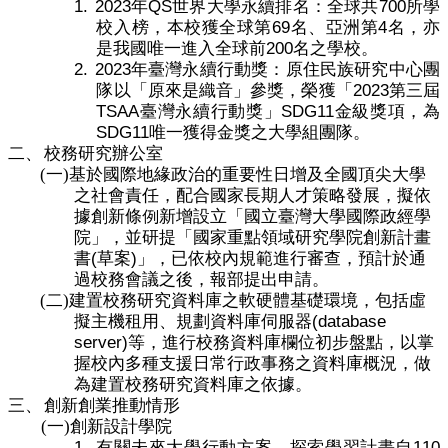
1.
2023
QS
700
年
世界
大學永續排名：全球共
所學
合
69
4
校入榜，本校獲全球第
名、亞洲第
名，亦
會
200
是我國唯一進入全球前
名之學校。
議
2.
2023
年臺灣永續行動獎：原住民族研究中心團
紀
2023
隊以「原來是織音」參獎，榮獲「
第三屆
錄
TSAA
SDG11
臺灣永續行動獎」
金級獎項，為
搜
SDG11
唯一獲得金獎之大學組團隊。
尋
二、
校務
研究
辦公室
(一)
基於國際地緣政治的重要性日增及全國頂尖大學
其
之社會責任，配合國家長期人才策略發展，擬依
它
據創新條例新增設立「國立臺灣大學國際政經學
業
院」，並研提「國家重點領域研究學院創新計畫
務
(
)
書
草案
」，已依校內規範進行審查，預計於通
相
過校務會議之後，報部提出申請。
關
(二)
建置校務研究資料庫之軟硬體基礎環境，包括虛
(database
活
擬主機租用、規劃資料庫伺服器
server)
動
等，進行校務資料庫欄位初步盤點，以掌
握校內多種支援日常行政事務之資料庫概況，做
為建置校務研究資料庫之依據。
三、
創新創業推動情形
(一)
創新設計學院
1.
110
有關
未來
大學行動方案，
探索學習計畫自