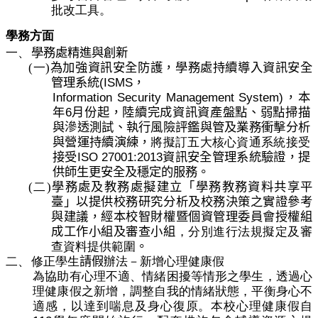
批改工具。
學務方面
一、
學務處精進與創新
(一)
為加強資訊安全防護，學務處持續導入資訊安全
(ISMS
管理系統
，
Information Security Management System)
，本
6
年
月份起，陸續完成資訊資產盤點、弱點掃描
與滲透測試、執行風險評鑑與管及業務衝擊分析
與營運持續演練，
將擬訂五大核心資通系統接受
ISO 27001:2013
接受
資訊安全管理系統驗證，提
供師生更安全及穩定的服務。
(二)
學務處及教務處擬建立「學務教務資料共享平
臺」以提供校務研究分析及校務決策之實證參考
與建議，經本校智財權暨個資管理委員會授權組
成工作小組及審查小組
，分別進行法規擬定及審
查資料提供範圍
。
二、
修正學生
請假
辦法－新增心理健康假
為協助有心理不適、情緒困擾等情形之學生，透過心
理健康假之新增，調整自我的情緒狀態，平衡身心不
適感，以達到喘息及身心復原。本校心理健康假自