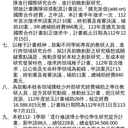
隊進行國際研究合作，進行前瞻創新研究。
(add-on)
開放計畫團隊得搭配原計畫提出『擴充加值
112
國際合作經費』之申請。本計畫半年徵求一次，
10
年首次徵求申請案共計
案，經初審及複審決議，補
10
3
966
113
助
案，
年總補助經費
萬元。
年度擴充加值
112
12
國際合作計畫刻正徵求中，計畫截止日期為
年
15
月
日。
七、
以種子計畫精神，鼓勵不同學術專長的教研人員，進
行跨領域研究合作，探討具前瞻創新之研究構想或關
鍵重點議題，推動原發於本校之創新研究，形成本校
112
研究發展特色，徵求跨領域種子計畫。
年首次徵
13
求，以公衛及生命科學領域為範疇，申請案共計
11
840
案，經初審及複審決議，補助
案，總補助經費
萬元。
八、
為鼓勵本校各領域獲較少外部研究經費補助之專任教
研人員，提升其研究動能，推動拾玉計畫，挹注研究
112
26
資源。
年度拾玉計畫補助
件，核定經費
16,588,815
112
8
1
113
元整，計畫執行期間為
年
月
日至
7
31
年
月
日。
112- 1
九、
本校
學期「逕行修讀博士學位學生研究提升計
98
228
34,568,000
畫」新申請
人，續領
名，總金額