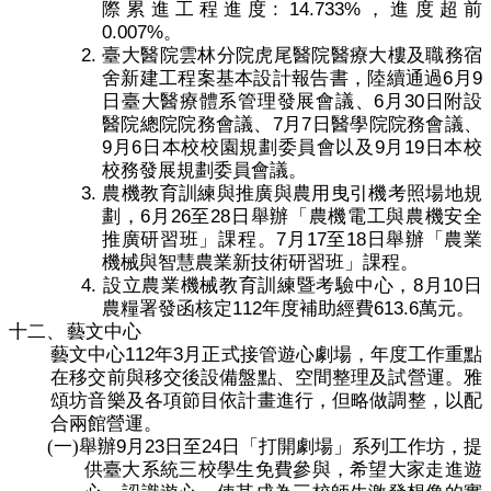
: 14.733%
際累進工程進度
，進度超前
0.007%
。
2.
臺大醫院雲林分院虎尾醫院醫療大樓及職務宿
6
9
舍新建工程案基本設計報告書，陸續通過
月
6
30
日臺大醫療體系管理發展會議、
月
日附設
7
7
醫院總院院務會議、
月
日醫學院院務會議、
9
6
9
19
月
日本校校園規劃委員會以及
月
日本校
校務發展規劃委員會議。
3.
農機教育訓練與
推廣
與農用曳引機考照場地規
6
26
28
劃，
月
至
日舉辦「農機電工與農機安全
7
17
18
推廣研習班」課程。
月
至
日舉辦「農業
機械與智慧農業新技術研習班」課程。
4.
8
10
設立農業機械教育訓練暨考驗中心，
月
日
112
613.6
農糧署發函核定
年度補助經費
萬元。
十二、
藝文中心
112
3
藝文中心
年
月正式接管遊心劇場，年度工作重點
在移交前與移交後設備盤點、空間整理及試營運。雅
頌坊音樂及各項節目依計畫進行，但略做調整，以配
合兩館營運。
9
23
24
(一)
舉辦
月
日至
日「打開劇場」系列工作坊，提
供臺大系統三校學生免費參與，希望大家走進遊