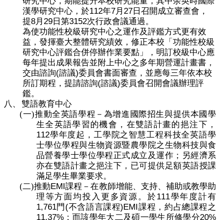
研究中心，期能提升本校研究能量，其中余英時國際
112
7
27
漢學研究中心，於
年
月
日召開成立審查會，
8
29
3152
提
月
日第
次行政會議通過。
為使功能性校級研究中心之運作及評鑑方式更有效
益，發揮臺大整體研究績效，修正本校「功能性校級
研究中心評鑑合併停辦作業要點」，明訂校級中心應
每年提出成果報告並附上中心之多年期營運計畫書，
(
)
交由諮詢
諮議
委員會書面審查，並應每三年依本校
(
)
所訂期程，提請諮詢
諮議
委員會召開會議辦理評
鑑。
八、
雙語教育中心
(一)
推動全英語學程－為增進國際招生與提供本國學
生全英語學習的機會，在雙語計畫的挹注下，
112
學年度起，工學院之智慧工程科技全英語學
士學位學程與生物資源暨農學院之生物科技與食
品營養學士學位學程正式成立及運作；另經濟系
亦在雙語計畫之挹注下，已可提供足額英語授課
滿足學生畢業要求。
EMI
(二)
推動
課程－在教師增能、支持、補助或教學助
111
理等方面均投入更多資源。於
學年度計有
1,761
(
)EMI
門
不含語言課程
課程，約占總課程之
11.37%
20%
；而該學年大二及碩一學生所修學分