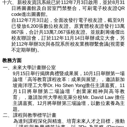
112
7
3
8
31
十六、
新校友資訊系統已於
年
月
日啟用，並於
月
QR
日將圖書館及自習室門禁整合，可刷電子校友證
code
進出圖書館。
112
7
3
9
自
年
月
日起，全面改發行電子校友證，截至
月
6,200
13
已發放
張數位校友證。原實體校友證發行
萬
867
13
7,067
張，合計共
萬
張校友證。並規劃籌備傑出
112
11
14
校友聯誼會，訂於
年
月
日舉辦成立大會，另
112
3
(
於
年舉辦
次與各院系所校友業務聯繫會議
視需要
)
不定期舉辦
。
教務方面
一、
未來大學計畫辦公室
9
15
10
1
月
日舉行揭牌典禮暨成果展，
月
日舉辦第一場
論壇「高等教育課程改革：成果與展望」，邀請新加
Dr. Ho Shen Yong
11
坡南洋理工大學
擔任主講嘉賓。
1
月
日將舉辦第二場論壇「創業家精神與高等教
Mr. David Law
育」，邀請加州大學柏克萊分校
擔任
12
主講嘉賓。
月將舉辦第三場論壇，以數位素養為主
題。
二、
課程與教學標竿計畫
為達到課程深化與精進、培育未來人才之目標，推動