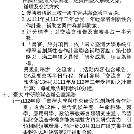
由國立臺灣大學辦理，經費由臺大系統支應。
辦理及交流方式：
1.
優勝者將於三校一級主管共識會議中表揚。
2.
111
112
以
年
及
年二年曾受「年輕學者創新性合
作計畫」補助之案件為參與對象。
3.
評分標準：以交流會報告及書審各占一半分
數。
4.
「書審」評分項目：依「國立臺灣大學系統年
輕學者創新性合作計畫聯合補助要點」第七條
略以，滿二年後之具體「研究成果」項目為架
構。
另規劃舉辦「交流會」，活動內容包含報告、
QA
及餐會等半日行程。預計參與「交流會」之
13
(
111
112
報告案
件
以
年及
年二年受補助之計畫
)
10
計算
，每組報告時間約
分鐘。
-
十、
臺大
中研院聯合辦公室業務
112
(一)
年度「臺灣大學與中央研究院創新性合作計
12
畫」通過
件，包含氣候生態、生命科學、醫
學、應用科學、政治宗教等各類研究主題，希望
藉此交流合作機會能集結雙方頂尖研究實力，引
10
31
領相關領域發展，預計於
月
日前繳交期中成
2
果報告以利決議第
年補助金額。