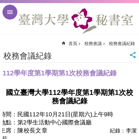
跳到主要內容區塊
進
階
搜
尋
首頁
校務會議
校務會議紀錄
回
首
校務會議紀錄
頁
臺
112學年度第1學期第1次校務會議紀錄
大
首
頁
112
1
1
國立臺灣大學
學年度第
學期第
次校
臺
務會議紀錄
大
校
時間：民國
112
年
10
月
21
日
(
星期六
)
上午
9
時
訊
地點：第
2
學生活動中心國際會議廳
English
主席：陳校長文章
網
紀錄：李潔
站
茹