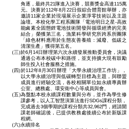
編
21
115
角逐，最終共
隊進入決賽，競賽獎金高達
萬
112
8
22
元。決賽於
年
月
日假綜合體育館舉辦，亦
行
11
邀請
家企業於現場展示企業淨零技術以及主題
政
-
論壇。本校化學工程系團隊「電池明日之星
高效
會
能鹵素全固態鋰電池技術開發與循環經濟的完美
議
結合」榮獲第三名，漁業科學研究所跨系所團隊
校
「綠色材料應用於生態友善養殖：減廢、低碳之
務
清潔生產」獲得第五名。
會
6
14
(三)
於
月
日辦理第六次永續發展推動委員會，決議
議
通過公布本校碳中和路徑，並支持擴大現有鼓勵
師生投入社會服務之措施。
校
112
8
30
(四)
於
年
月
日辦理「大學永續治理工作坊」，
務
以大學永續治理與低碳轉型目標為主題，與聯盟
發
成員進行經驗交流，各校相關單位如永續專責辦
展
公室、總務處、環安衛中心等成員與會。
規
(五)
為盤點本校永續課程數量與分布，並作為學生修
劃
SDGs
課參考，以人工智慧演算法進行
課程分類，
委
3
32,962
完成過去
個學期的課程分類共
門，經請開
員
課老師確認後，已提供教務處後續公布於新版課
會
程網。
(六)
永續排名
綜