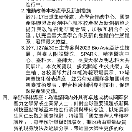
進行中。
2.
推動改善本校產學及新創措施
7
17
於
月
日邀集研發處、產學合作總中心、國際
產學聯盟及創創中心就本校產學及新創措施之
提升與改進召開研商會議，加強互相合作交
流，以完善臺大產學合作及新創整體的生態體
系，發揮最大效益。
3.
7
27
30
2023 Bio Asia
於
月
至
日主導參與
亞洲生技
SPARK
展，與臺大附設醫院、
、精準醫療中
心、臺科大、臺師大、長庚大學及明志科大共
同展出。本次展覽以「多元賦能
生技共榮」為
40
13
主軸，各校團隊共計
組海報現場展示、
場
5
舞臺技術發表講座，並另有
組團隊參加國科會
舞臺技術發表，聯合推廣相關專利技術，促進
深度產學交流。
四、
舉辦椰林講座：為邀請國內外具有卓越成就或國際影
響力之學界或企業界人士，針對全球重要議題或新興
科技重點領域至本校進行演講與學術交流，以拓展師
生同仁宏觀之國際視野，特設置「國立臺灣大學椰林
6
講座」，每年預計舉辦
個場次，期盼藉由重量級貴
賓的現身說法及經驗分享，帶給臺大師生更多的啟