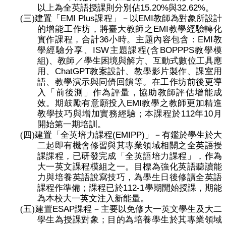
15.20%
32.62%
以上為全英語授課則分別佔
與
。
EMI Plus
EMI
(三)
建置「
課程」－以
教師為對象所設計
EMI
的增能工作坊，將臺大教師之
教學經驗轉化
36
EMI
實作課程，合計
小時。主題內容包含：
教
ISW
(
BOPPPS
學經驗分享、
主題課程
含
教學模
)
組
、教師／學生困境與解方、互動式數位工具應
ChatGPT
用、
教案設計、教學影片製作、課室用
語、教學演示與同儕回饋等。在工作坊前後更導
入「前後測」作為評量，協助教師評估增能成
EMI
效。期鼓勵有意願投入
教學之教師更加精進
112
10
教學技巧與增加實務經驗；本課程於
年
月
開始第一期培訓。
(EMIPP)
(四)
建置「全英培力課程
」－有鑑於學生於大
二起即有機會修習與其專業領域相關之全英語授
課課程，已研發完成「全英語培力課程」，作為
大一英文課程模組之一。目標為強化英語聽讀能
力與培養英語說寫技巧，為學生日後修讀全英語
112-1
課程作準備；課程已於
學期開始授課，期能
為本校大一英文注入新能量。
ESAP
(五)
建置
課程－主要以免修大一英文學生及大二
學生為授課對象；目的為培養學生於其專業領域