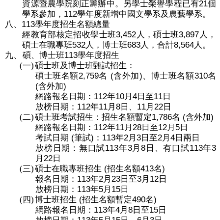
21
資源暨農學院刻正籌辦中。另學士榮譽學程已有
個
112
學系參加，
學年度新增中國文學系及農藝學系。
113
八、
學年度招生名額總量
3,452
3,897
經教育部核定招收學士班
人，碩士班
人，
532
683
8,564
碩士在職專班
人，博士班
人，合計
人
。
113
九、
碩、博士班
學年度招生
(一)
碩士班及博士班甄試招生：
2,759
(
)
310
碩士班名額
名
含外加
、博士班名額
名
(
)
含外加
112
10
4
11
網路報名日期：
年
月
日至
日
112
11
8
11
22
放榜日期：
年
月
日、
月
日
1,786
(
)
(二)
碩士班考試招生：招生名額暫定
名
含外加
112
11
28
12
5
網路報名日期：
年
月
日至
月
日
(
)
113
2
3
2
4
考試日期
筆試
：
年
月
日至
月
日兩日
113
3
8
113
3
放榜日期：無口試
年
月
日、有口試
年
22
月
日
(
413
)
(三)
碩士在職專班招生
招生名額
名
113
2
23
3
12
報名日期：
年
月
日至
月
日
113
5
15
放榜日期：
年
月
日
(
490
)
(四)
博士班招生
招生名額暫定
名
113
4
8
15
網路報名日期：
年
月
日至
日