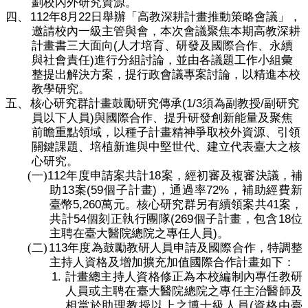
劃校內外研究資源。
112
8
22
四、
年
月
日舉辦「高教深耕計畫推動策略會議」，
邀請校內一級主管與會，本次會議聚焦本期高教深耕
(
計畫書三大面向
人才培育、研發及國際合作、永續
)
與社會責任
進行分組討論，並由各議題工作小組彙
整提出解決方案，提行政會議專案討論，以精進本校
教學研究。
(1/3
/
五、
核心研究群計畫鼓勵研究傳承
須為副教授
副研究
)
員以下人員
與國際合作、提升研發創新能量及聚焦
前瞻重點領域，以種子計畫精神爭取校外資源、引領
關鍵課題、培植新進與中堅世代、建立代表臺大之核
心研究。
112
18
(一)
年度申請案共計
案，經初審及複審決議，補
13
(59
)
72%
助
案
個子計畫
，通過率
，補助經費新
5,260
41
臺幣
萬元。核心研究群另有續領案共
案，
54
(269
18
共計
個刻正執行團隊
個子計畫，包含
位
)
主聘在臺大醫院總院之專任人員
。
113
(二)
年度為鼓勵教研人員申請及國際合作，特調整
主持人資格及增加擴充加值國際合作計畫如下：
1.
計畫總主持人
資格
修正為本校編制內專任教研
人員或主聘在臺大醫院總院之專任主治醫師及
(
相當於助理教授以上之博士級人員
資格由臺