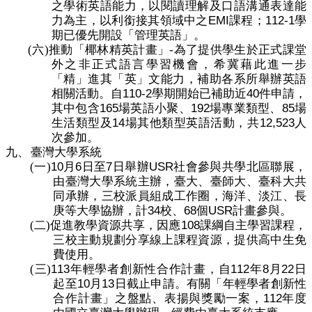
之學術英語能力，以閱讀理解及口語溝通表達能
EMI
112-1
力為主，以利銜接其領域中之
課程；
學
期已優先開設「管理英語」。
-
(六)
推動「椰林精英計畫」
為了提供學生於正式課堂
外之非正式語言學習機會，希冀藉此進一步
「精」進其「英」文能力，補助各系所舉辦英語
110-2
40
相關活動。自
學期開始已補助近
件申請，
165
192
85
其中包含
場英語小聚、
場專業類型、
場
14
12,523
生活類型及
場其他類型英語活動，共
人
次參加。
九、
臺灣大學系統
10
6
7
USR
(一)
月
日至
日舉辦
社會參與共學北區聯展，
由臺灣大學系統主辦，臺大、臺師大、臺科大共
同承辦，三校派員組成工作圈，海洋、淡江、長
34
68
USR
庚等大學協辦，
計
校、
個
計畫參與。
108
(二)
促進教學資源共享，因應
課綱自主學習課程，
三校主動規劃分享線上課程資源，提供高中生免
費使用。
113
112
8
22
(三)
年輕學者創新性合作計畫，自
年
月
日
10
13
起至
月
日截止申請。有關「年輕學者創新性
112
合作計畫」之盤點、表揚與獎勵一案，
年度