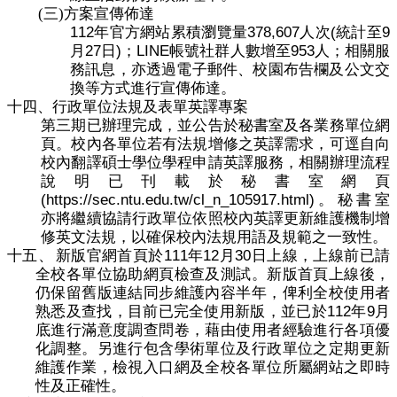
(三)
方案宣傳佈達
112
378,607
(
9
年官方網站累積瀏覽量
人次
統計至
27
)
LINE
953
月
日
；
帳號社群人數增至
人；相關服
務訊息，亦透過電子郵件、校園布告欄及公文交
換等方式進行宣傳佈達。
十四、
行政單位法規及表單英譯專案
第三期已辦理完成，並公告於秘書室及各業務單位網
頁。校內各單位若有法規增修之英譯需求，可逕自向
校內翻譯碩士學位學程申請英譯服務，相關辦理流程
說明已刊載於秘書室網頁
(https://sec.ntu.edu.tw/cl_n_105917.html)
。秘書室
亦將繼續協請行政單位依照校內英譯更新維護機制增
修英文法規，以確保校內法規用語及規範之一致性。
111
12
30
十五、
新版官網首頁於
年
月
日上線，上線前已請
全校各單位協助網頁檢查及測試。新版首頁上線後，
仍保留舊版連結同步維護內容半年，俾利全校使用者
112
9
熟悉及查找，目前已完全使用新版，並已於
年
月
底進行滿意度調查問卷，藉由使用者經驗進行各項優
化調整。另進行包含學術單位及行政單位之定期更新
維護作業，檢視入口網及全校各單位所屬網站之即時
性及正確性。