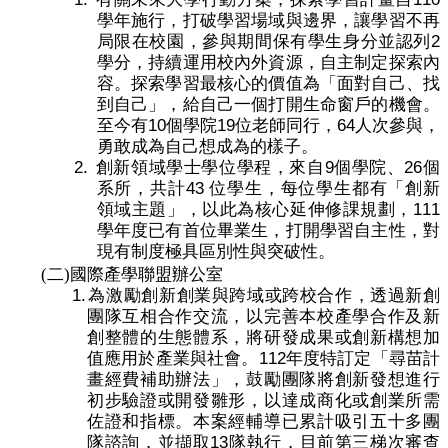
學年施行，打破學習場域與邊界，讓學習不再
2
局限在校園，參與期間保有學生身分並認列
學分，持續運用校內外資源，自主制定探索內
容。探索學習最核心的價值為「面對自己、找
到自己」，給自己一個打開生命窗戶的機會。
10
19
64
至今有
個學院
位老師同行，
人次參與，
勇敢成為自己想成為的樣子。
2.
9
26
創新領域學士學位學程，來自
個學院、
個
43
系所，共計
位學生，每位學生都有「創新
111
領域主題」，以此為核心延伸修課規劃，
學年度已有首位畢業生，打開學習自主性，對
現有制度極具區別性與突破性。
(二)
國際產學聯盟辦公室
1.
為激勵創新創業與跨域或跨校合作，透過新創
團隊互相合作交流，以完善本校產學合作及新
創整體的生態體系，將研發成果或創新構想加
112
值應用於產業與社會。
年度特訂定「尋苗計
畫經費補助辦法」，鼓勵團隊將創新發想進行
初步驗證或開發雛形，以達成商化或創業所需
佐證和指標。本案經輔導已累計吸引五十多團
13
隊諮詢，並擷取
隊執行，目前第三梯次審查