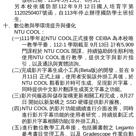
113
5
15
6
3
放榜日期：
年
月
日、
月
日
112
9
12
另本校依國防部
年
月
日國人培育字第
1120250407
113
號函，自
年停止辦理國防學士班招
生。
十、
數位教與學環境提升與優化
NTU COOL
：
111
NTU COOL
CEIBA
(一)
學年起
正式接替
為本校唯
112-1
9
13
5,909
一教學平臺，
學期截至
月
日
計有
NTU COOL
門課程於
開課。持續協助師生順利地
NTU COOL
使用
進行教學，提供文字與影片指
引，以及通訊與實體諮詢。
(Beta
)
9
(二)
完成影片字幕生成小工具
版
的開發，並在
11
月
日
正式上線，使用者安裝該外掛工具後，於
NTU COOL
觀看影片時可生成、呈現影片字幕，
同時提供中文影片翻譯生成英文字幕之功能。
8
27
(三)
影片伺服器與儲存架構更新相關工程完成，
月
SSD
日
開始以新架構之
硬碟提供影片服務。
NTU COOL
(四)
的影片功能續續進行介面改善，同時
進行影片字幕功能的使用者研究，持續規劃正式
(
)
的影片字幕相關功能
非外掛工具
。
Leganto
(五)
進行數位教學工具串接，包括圖書館之
Gradescope
參考書目管理工具、以及
作業自動