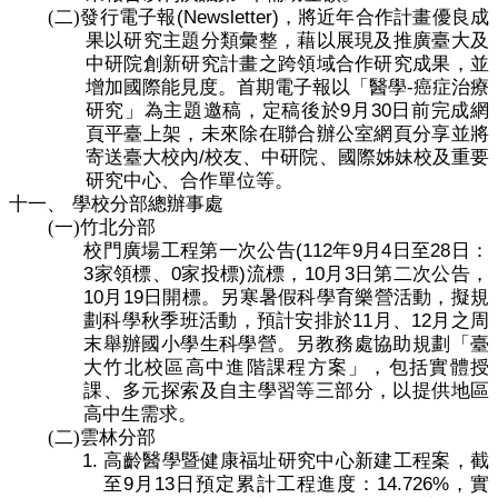
(Newsletter)
(二)
發行電子報
，將近年合作計畫優良成
果以研究主題分類彙整，藉以展現及推廣臺大及
中研院創新研究計畫之跨領域合作研究成果，並
-
增加國際能見度。首期電子報以「醫學
癌症治療
9
30
研究」為主題邀稿，定稿後於
月
日前完成網
頁平臺上架，未來除在聯合辦公室網頁分享並將
/
寄送臺大校內
校友、中研院、國際姊妹校及重要
研究中心、合作單位等。
十一、
學校分部總辦事處
(一)
竹北分部
(112
9
4
28
校門廣場工程第一次公告
年
月
日至
日：
3
0
)
10
3
家領標、
家投標
流標，
月
日第二次公告，
10
19
月
日開標。另寒暑假科學育樂營活動，擬規
11
12
劃科學秋季班活動，預計安排於
月、
月之周
末舉辦國小學生科學營。另教務處協助規劃「臺
大竹北校區高中進階課程方案」，包括實體授
課、多元探索及自主學習等三部分，以提供地區
高中生需求。
(二)
雲林分部
1.
高齡醫學暨健康福址研究中心新建工程案，截
9
13
14.726%
至
月
日預定累計工程進度：
，實