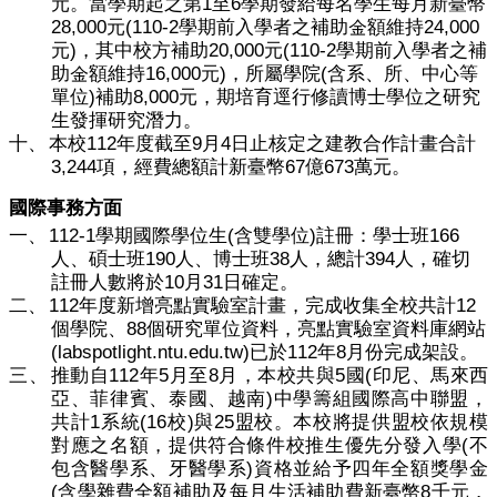
1
6
元。當學期起之第
至
學期發給每名學生每月新臺幣
28,000
(110-2
24,000
元
學期前入學者之補助金額維持
)
20,000
(110-2
元
，其中校方補助
元
學期前入學者之補
16,000
)
(
助金額維持
元
，所屬學院
含系、所、中心等
)
8,000
單位
補助
元，期培育逕行修讀博士學位之研究
生發揮研究潛力。
112
9
4
十、
本校
年度截至
月
日止核定之建教合作計畫合計
3,244
67
673
項，經費總額計新臺幣
億
萬元。
國際事務方面
112-1
(
)
166
一、
學期國際學位生
含雙學位
註冊：學士班
190
38
394
人、碩士班
人、博士班
人，總計
人，確切
10
31
註冊人數將於
月
日確定。
112
12
二、
年度新增亮點實驗室計畫，完成收集全校共計
88
個學院、
個研究單位資料，亮點實驗室資料庫網站
(labspotlight.ntu.edu.tw)
112
8
已於
年
月份完成架設。
112
5
8
5
(
三、
推動自
年
月至
月，本校共與
國
印尼、馬來西
)
亞、菲律賓、泰國、越南
中學籌組國際高中聯盟，
1
(16
)
25
共計
系統
校
與
盟校。本校將提供盟校依規模
(
對應之名額，提供符合條件校推生優先分發入學
不
)
包含醫學系、牙醫學系
資格並給予四年全額獎學金
(
8
含學雜費全額補助及每月生活補助費新臺幣
千元，