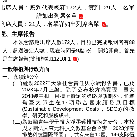
導
出席人員：應到代表總額
172
人，實到
129
人，名單
覽
詳如
出列席名單
。
常
列席人員：
21
人，名單詳如
出列席名單
。
見
問
壹、主席報告
答
172
88
本次會議應出席人數
人，目前已完成報到者有
9
5
人，超過法定人數，現在時間是
關
點
分，開始開會。首先
於
(
11210F1
)
是主席報告
簡報檔如
秘
一般學術與行政方面
書
室
一、
永續辦公室
2022
(一)
編製
年大學社會責任與永續報告書，已於
服
2023
7
年
月上架。除了公布校方為實現「臺大
務
2048
碳中和」目標所擬定的策略與規劃外，也聚
團
17
焦臺大師生在
項聯合國永續發展目標
隊
(Sustainable Development Goals
SDGs)
，
的教
學、研究和服務成果。
法
(二)
為鼓勵青年學子投入淨零碳排技術之研發，本校
規
2023
與財團法人東元科技文教基金會合辦「
淨零
彙
10
146
排放科技國際競賽」，共有來自
國、
支隊伍