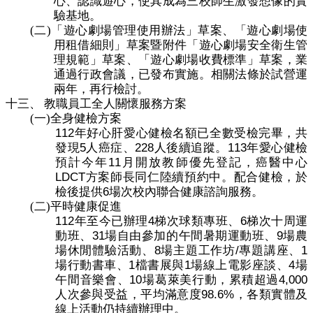
心、認識遊心，使其成為三校師生激發想像的實
驗基地。
(二)
「遊心劇場管理使用辦法」草案、「遊心劇場使
用租借細則」草案暨附件「遊心劇場安全衛生管
理規範」草案、
「遊心劇場收費標準」草案，業
通過行政會議，已發布實施。相關法條於試營運
兩年，再行檢討。
十三、
教職員工全人關懷服務方案
(一)
全身健檢方案
112
年好心肝愛心健檢名額已全數受檢完畢，共
5
228
113
發現
人癌症、
人後續追蹤。
年愛心健檢
11
預計今年
月開放教師優先登記，癌醫中心
LDCT
方案師長同仁陸續預約中。配合健檢，於
6
檢後提供
場次校內聯合健康諮詢服務。
(二)
平時健康促進
112
4
6
年至今已辦理
梯次球類專班、
梯次十周運
31
9
動班、
場自由參加的午間暑期運動班、
場農
8
/
1
場休閒體驗活動、
場主題工作坊
專題講座、
1
1
4
場行動書車、
檔書展與
場線上電影座談、
場
10
4,000
午間音樂會、
場葛萊美行動，累積超過
98.6%
人次參與受益，平均滿意度
，各類實體及
線上活動仍持續辦理中。