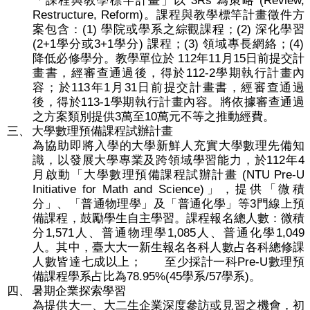
3Rs
(Review,
「課程與教學標竿計畫」以
為策略
Restructure, Reform)
。課程與教學標竿計畫徵件方
(1)
(2)
案包含：
學院或學系之綜觀課程；
深化學習
(2+1
3+1
)
(3)
(4)
學分或
學分
課程；
領域專長網絡；
112
11
15
降低必修學分。教學單位於
年
月
日前提交計
112-2
畫書，經審查通過後，得於
學期執行計畫內
113
1
31
容；於
年
月
日前提交計畫書，經審查通過
113-1
後，得於
學期執行計畫內容。將依據審查通過
3
10
之方案類別提供
萬至
萬元不等之推動經費。
三、
大學數理預備課程試辦計畫
為協助即將入學的大學新鮮人充實大學數理先備知
112
4
識，以發展大學專業及跨領域學習能力，於
年
(NTU Pre-U
月啟動「大學數理預備課程試辦計畫
Initiative for Math and Science)
」，提供「微積
3
分」、「普通物理學」及「普通化學」等
門線上預
備課程，鼓勵學生自主學習。課程報名總人數：微積
1,571
1,085
1,049
分
人、普通物理學
人、普通化學
人。其中，臺大大一新生報名各科人數占各科總修課
Pre-U
人數皆達七成以上；
至少採計一科
數理預
78.95%(45
/57
)
備課程學系占比為
學系
學系
。
四、
暑期企業探索學習
為提供大一、大二生企業深度參訪或見習之機會，初