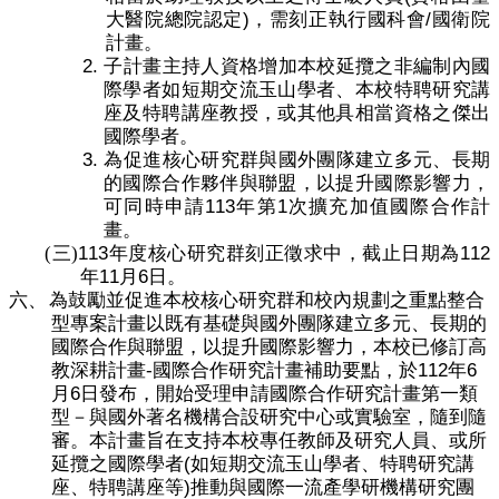
)
/
大醫院總院認定
，需刻正執行國科會
國衛院
計畫。
2.
子計畫主持人資格增加本校延攬之非編制內國
際學者如短期交流玉山學者、本校特聘研究講
座及特聘講座教授，或其他具相當資格之傑出
國際學者。
3.
為促進核心研究群與國外團隊建立多元、長期
的國際合作夥伴與聯盟，以提升國際影響力，
113
1
可同時申請
年第
次擴充加值國際合作計
畫。
113
112
(三)
年度核心研究群刻正徵求中，截止日期為
11
6
年
月
日。
六、
為鼓勵並促進本校核心研究群和校內規劃之重點整合
型專案計畫以既有基礎與國外團隊建立多元、長期的
國際合作與聯盟，以提升國際影響力，
本校已修訂高
-
112
6
教深耕計畫
國際合作研究計畫補助要點，於
年
6
月
日發布，開始受理申請國際合作研究計畫第一類
型－與國外著名機構合設研究中心或實驗室，隨到隨
審。本計畫旨在支持本校專任教師及研究人員、或所
(
延攬之國際學者
如短期交流玉山學者、特聘研究講
)
座、特聘講座等
推動與國際一流產學研機構研究團