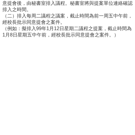
意提會後，由秘書室排入議程。秘書室將與提案單位連絡確認
導
排入之時間。
覽
（二）排入每周二議程之議案，截止時間為前一周五中午前，
常
經校長批示同意提會之案件。
見
（例如：擬排入99年1月12日星期二議程之提案，截止時間為
問
1月8日星期五中午前，經校長批示同意提會之案件。）
答
關
於
秘
書
室
服
務
團
隊
法
規
彙