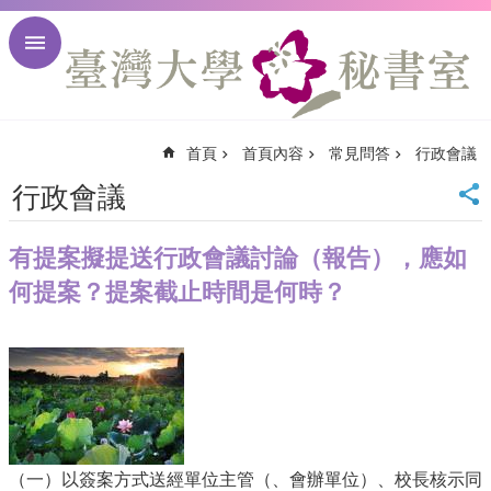
跳到主要內容區塊
進
階
搜
尋
首頁
首頁內容
常見問答
行政會議
回
首
行政會議
頁
臺
有提案擬提送行政會議討論（報告），應如
大
首
何提案？提案截止時間是何時？
頁
臺
大
校
訊
English
網
（一）以簽案方式送經單位主管（、會辦單位）、校長核示同
站