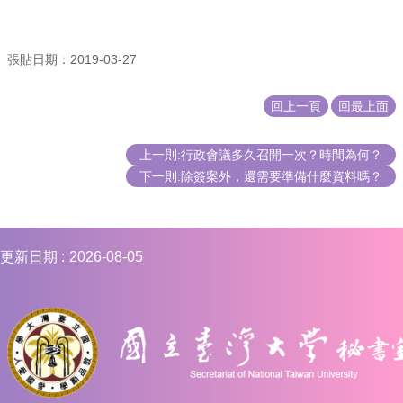
編
行
政
張貼日期：2019-03-27
會
議
回上一頁
回最上面
校
務
上一則:行政會議多久召開一次？時間為何？
會
下一則:除簽案外，還需要準備什麼資料嗎？
議
校
務
發
更新日期
2026-08-05
展
規
劃
委
員
會
綜