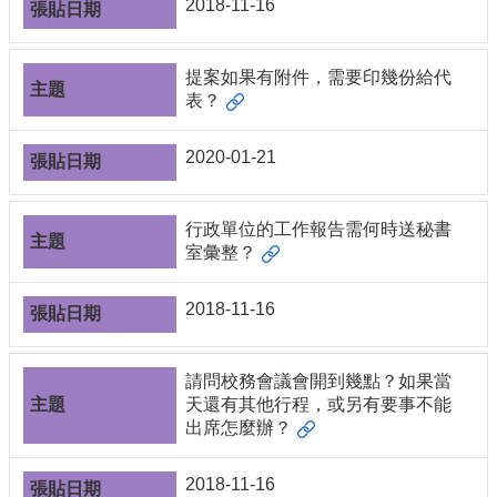
編
2018-11-16
行
政
提案如果有附件，需要印幾份給代
會
表？
議
校
2020-01-21
務
會
議
行政單位的工作報告需何時送秘書
室彙整？
校
務
2018-11-16
發
展
規
劃
請問校務會議會開到幾點？如果當
委
天還有其他行程，或另有要事不能
員
出席怎麼辦？
會
2018-11-16
綜