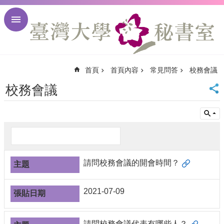
跳到主要內容區塊
進
階
搜
尋
首頁
首頁內容
常見問答
校務會議
回
首
校務會議
頁
臺
大
首
頁
臺
請問校務會議的開會時間？
大
校
訊
2021-07-09
English
網
站
請問校務會議代表有哪些人？