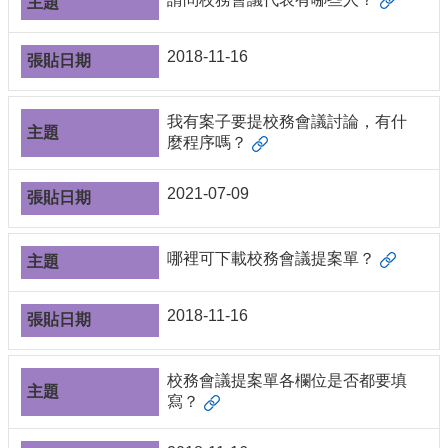
導
覽
2018-11-16
常
見
問
我有案子要提校務會議討論，有什
答
麼程序嗎？
關
於
2021-07-09
秘
書
室
哪裡可下載校務會議提案單？
服
務
2018-11-16
團
隊
校務會議提案單各欄位是否都要填
法
寫？
規
彙