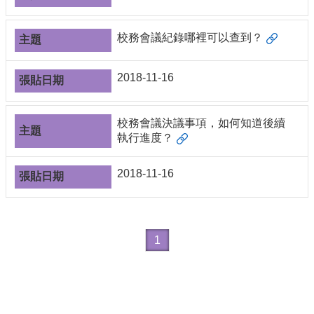
合
會
校務會議紀錄哪裡可以查到？
議
紀
錄
2018-11-16
搜
尋
校務會議決議事項，如何知道後續
其
執行進度？
它
業
務
2018-11-16
相
關
活
動
1