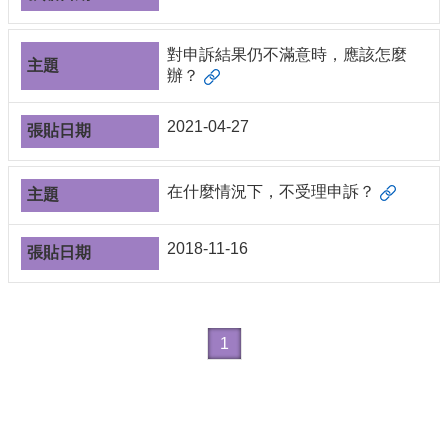
編
行
對申訴結果仍不滿意時，應該怎麼
政
辦？
會
議
2021-04-27
校
務
會
在什麼情況下，不受理申訴？
議
校
2018-11-16
務
發
展
規
劃
1
委
員
會
綜