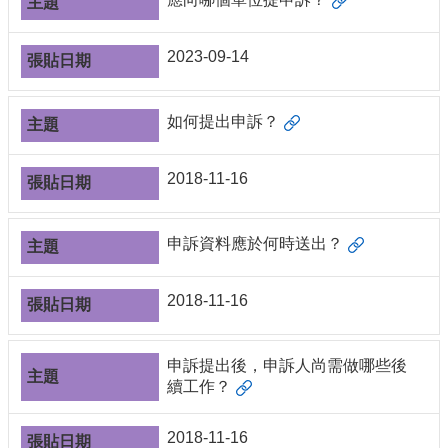
導
覽
2023-09-14
常
見
問
如何提出申訴？
答
關
2018-11-16
於
秘
書
申訴資料應於何時送出？
室
服
2018-11-16
務
團
隊
申訴提出後，申訴人尚需做哪些後
法
續工作？
規
彙
2018-11-16