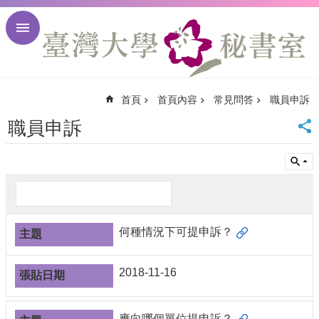
跳到主要內容區塊
進
階
搜
尋
首頁
首頁內容
常見問答
職員申訴
回
首
職員申訴
頁
臺
大
首
頁
臺
何種情況下可提申訴？
大
校
訊
2018-11-16
English
網
站
應向哪個單位提申訴？