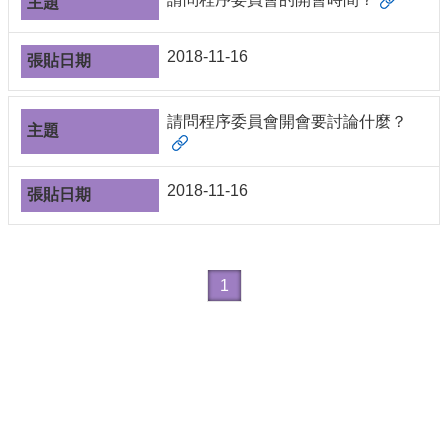
導
覽
2018-11-16
常
見
問
請問程序委員會開會要討論什麼？
答
關
於
2018-11-16
秘
書
室
服
1
務
團
隊
法
規
彙