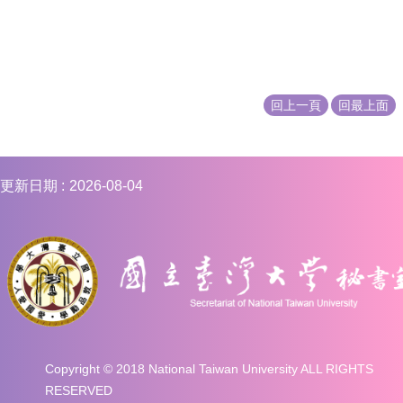
編
行
政
會
議
回上一頁
回最上面
校
務
會
議
更新日期
2026-08-04
校
務
發
展
規
劃
委
員
會
Copyright © 2018 National Taiwan University ALL RIGHTS
RESERVED
綜