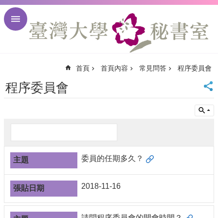
跳到主要內容區塊
進
階
搜
尋
首頁
首頁內容
常見問答
程序委員會
回
首
程序委員會
頁
臺
大
首
頁
臺
委員的任期多久？
大
校
訊
2018-11-16
English
網
站
請問程序委員會的開會時間？