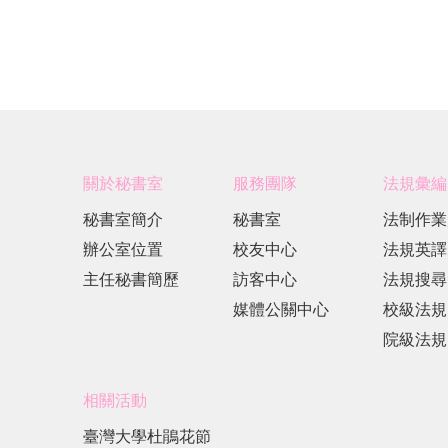
關於秘書室
服務團隊
法規彙編
秘書室簡介
秘書室
法制作業
辦公室位置
校友中心
法規英譯
主任秘書簡歷
訪客中心
法規搜尋
媒體公關中心
校級法規
院級法規
相關活動
臺灣大學杜鵑花節