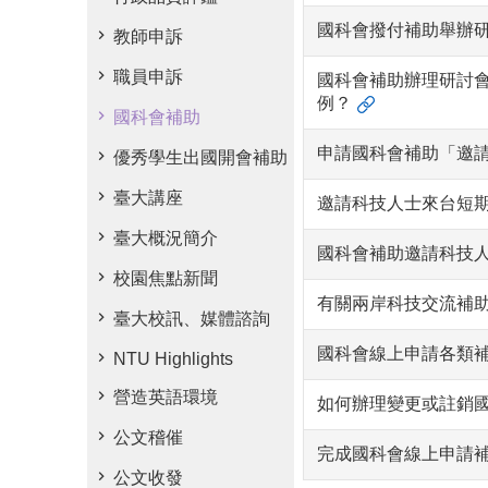
國科會撥付補助舉辦
教師申訴
職員申訴
國科會補助辦理研討會
例？
國科會補助
申請國科會補助「邀
優秀學生出國開會補助
臺大講座
邀請科技人士來台短
臺大概況簡介
國科會補助邀請科技
校園焦點新聞
有關兩岸科技交流補助
臺大校訊、媒體諮詢
國科會線上申請各類
NTU Highlights
營造英語環境
如何辦理變更或註銷國
公文稽催
完成國科會線上申請補
公文收發