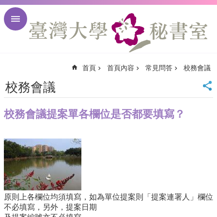
跳到主要內容區塊
進
階
搜
尋
首頁
首頁內容
常見問答
校務會議
回
首
校務會議
頁
臺
校務會議提案單各欄位是否都要填寫？
大
首
頁
臺
大
校
訊
English
原則上各欄位均須填寫，如為單位提案則「提案連署人」欄位
網
不必填寫，另外，提案日期
站