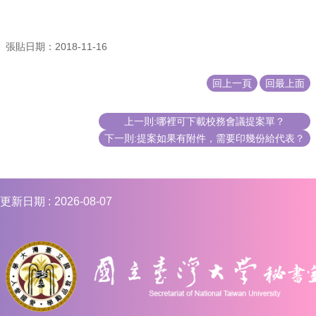
編
行
政
張貼日期：2018-11-16
會
議
回上一頁
回最上面
校
務
上一則:哪裡可下載校務會議提案單？
會
下一則:提案如果有附件，需要印幾份給代表？
議
校
務
發
更新日期
2026-08-07
展
規
劃
委
員
會
綜