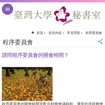
跳到主要內容區塊
進
階
搜
尋
首頁
首頁內容
常見問答
程序委員會
回
首
程序委員會
頁
臺
請問程序委員會的開會時間？
大
首
頁
臺
大
校
訊
English
網
站
程序委員會的開會時間是配合校務會議時程，通常約是校務會