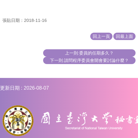
編
行
政
張貼日期：2018-11-16
會
議
回上一頁
回最上面
校
務
上一則:委員的任期多久？
會
下一則:請問程序委員會開會要討論什麼？
議
校
務
發
更新日期
2026-08-07
展
規
劃
委
員
會
綜