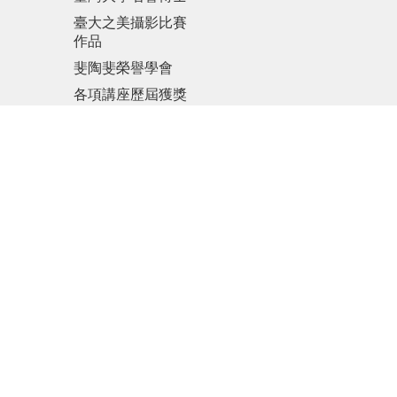
臺大之美攝影比賽
作品
斐陶斐榮譽學會
各項講座歷屆獲獎
名單
傑出人才發展基金
會
更新日期
2026-08-07