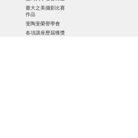
臺大之美攝影比賽
作品
斐陶斐榮譽學會
各項講座歷屆獲獎
名單
傑出人才發展基金
會
更新日期
2026-08-07