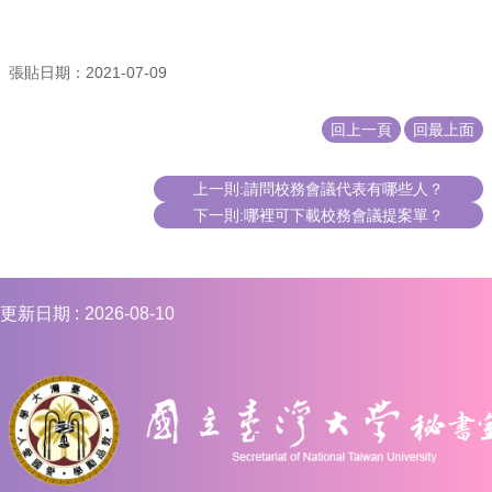
編
行
政
張貼日期：2021-07-09
會
議
回上一頁
回最上面
校
務
上一則:請問校務會議代表有哪些人？
會
下一則:哪裡可下載校務會議提案單？
議
校
務
發
更新日期
2026-08-10
展
規
劃
委
員
會
綜