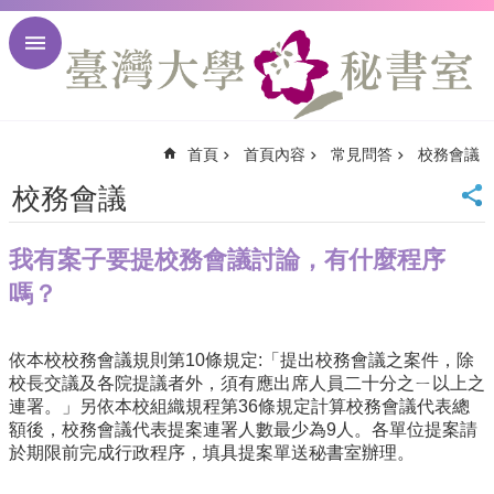
跳到主要內容區塊
進
階
搜
尋
首頁
首頁內容
常見問答
校務會議
回
首
校務會議
頁
臺
我有案子要提校務會議討論，有什麼程序
大
首
嗎？
頁
臺
依本校校務會議規則第10條規定:「提出校務會議之案件，
大
除
校長交議及各院提議者外，
校
須有應出席人員二十分之ㄧ以上之
連署。」另依本校組織規程第36
訊
條規定計算校務會議代表總
額後，校務會議代表提案連署人數最少為
9人。各單位提案請
English
於期限前完成行政程序，
填具提案單送秘書室辦理。
網
站