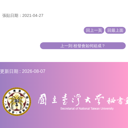
編
行
張貼日期：2021-04-27
政
會
議
回上一頁
回最上面
校
務
上一則:校發會如何組成？
會
議
校
更新日期
2026-08-07
務
發
展
規
劃
委
員
會
綜