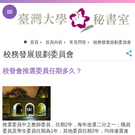
跳到主要內容區塊
進
階
搜
尋
首頁
首頁內容
常見問答
校務發展規劃委員會
回
首
校務發展規劃委員會
頁
臺
校發會推選委員任期多久？
大
首
頁
臺
大
校
訊
English
推選委員中之教師委員，任期2年，每年改選二分之一；職員
網
委員及學生委員任期為1年；其他委員任期2年；均得連選連
站