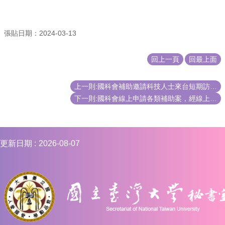
編
行
政
張貼日期：2024-03-13
會
議
回上一頁
回最上面
校
務
上一則:國科會補助邀請科技人士來台短期訪問之外籍專家學者日支費之扣繳稅率，如何計算?
會
下一則:國科會線上申請各類補助案，經線上送出後，如擬修正原送出之資料，如何處理?
議
校
務
發
更新日期
2026-08-07
展
規
劃
委
員
會
綜