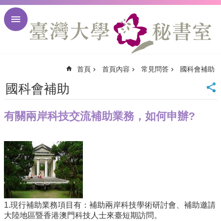
跳到主要內容區塊
進
階
搜
尋
首頁
首頁內容
常見問答
國科會補助
回
首
國科會補助
頁
臺
有關兩岸科技交流補助業務，如何申辦?
大
首
頁
臺
大
校
訊
English
1.現行補助業務項目有：補助兩岸科技學術研討會、補助邀請
網
大陸地區暨香港澳門科技人士來臺短期訪問。
站