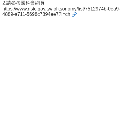
2.請參考國科會網頁：
導
https://www.nstc.gov.tw/folksonomy/list/7512974b-0ea9-
覽
4889-a711-5698c7394ee7?l=ch
常
見
問
答
關
於
秘
書
室
服
務
團
隊
法
規
彙