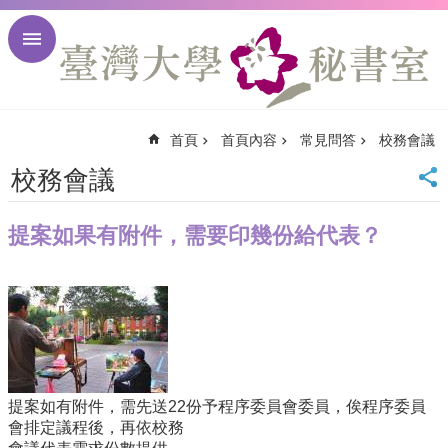
跳到主要內容區塊
進
階
搜
尋
首頁
首頁內容
常見問答
校務會議
回
首
校務會議
頁
臺
提案如果有附件，需要印幾份給代表？
大
首
頁
臺
大
校
訊
English
提案如有附件，需先送22份予程序委員會委員，俟程序委員
網
會排定議程後，再依校務
站