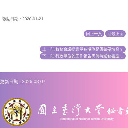
編
行
政
張貼日期：2020-01-21
會
議
回上一頁
回最上面
校
務
上一則:校務會議提案單各欄位是否都要填寫？
會
下一則:行政單位的工作報告需何時送秘書室彙整？
議
校
務
發
更新日期
2026-08-07
展
規
劃
委
員
會
綜